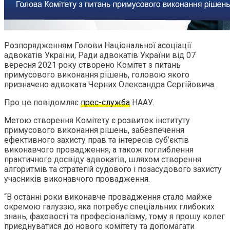
Розпорядженням Голови Національної асоціації
адвокатів України, Ради адвокатів України від 07
вересня 2021 року створено Комітет з питань
примусового виконання рішень, головою якого
призначено адвоката Черних Олександра Сергійовича.
Про це повідомляє
прес-служба
НААУ.
Метою створення Комітету є розвиток інституту
примусового виконання рішень, забезпечення
ефективного захисту прав та інтересів суб’єктів
виконавчого провадження, а також поглиблення
практичного досвіду адвокатів, шляхом створення
алгоритмів та стратегій судового і позасудового захисту
учасників виконавчого провадження.
“В останні роки виконавче провадження стало майже
окремою галуззю, яка потребує спеціальних глибоких
знань, фаховості та професіоналізму, тому я прошу колег
приєднуватися до нового комітету та допомагати