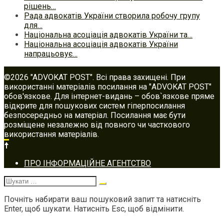
рішень…
Рада адвокатів України створила робочу групу
для…
Національна асоціація адвокатів України та…
Національна асоціація адвокатів України
напрацьовує…
©2026 "ADVOKAT POST". Всі права захищені. При
використанні матеріалів посилання на "ADVOKAT POST"
обов'язкове. Для інтернет-видань – обов`язкове пряме
відкрите для пошукових систем гіперпосилання
безпосередньо на матеріал. Посилання має бути
розміщене незалежно від повного чи часткового
використання матеріалів.
Footer
ПРО ІНФОРМАЦІЙНЕ АГЕНТСТВО
navigation
Шукати:
Почніть набирати ваш пошуковий запит та натисніть
Enter, щоб шукати. Натисніть Esc, щоб відмінити.