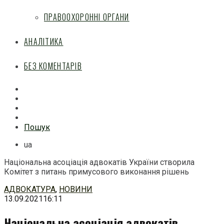
ПРАВООХОРОННІ ОРГАНИ
АНАЛІТИКА
БЕЗ КОМЕНТАРІВ
Facebook
Mail
Telegram
Feed
Пошук
ua
Національна асоціація адвокатів України створила
Комітет з питань примусового виконання рішень
Перейти
АДВОКАТУРА
,
НОВИНИ
до
13.09.2021
16:11
змісту
Національна асоціація адвокатів