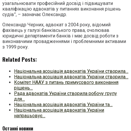
узагальнювати професійний досвід і підвищувати
кваліфікацію адвокатів у питаннях виконання рішень
судів”, – зазначає Олександр.
Олександр Черних, адвокат з 2004 року, відомий
фахівець у галузі банківського права, очолював
юридичні департаменти банків і має досвід роботи з
виконавчими провадженнями і проблемними активами
з 1999 року.
Related Posts:
Національна асоціація адвокатів України створила…
Національна асоціація адвокатів України створила…
Комітет НААУ з питань примусового виконання
рішень…
Рада адвокатів України створила робочу групу
для…
Національна асоціація адвокатів України та…
Національна асоціація адвокатів України
напрацьовує…
Останні новини