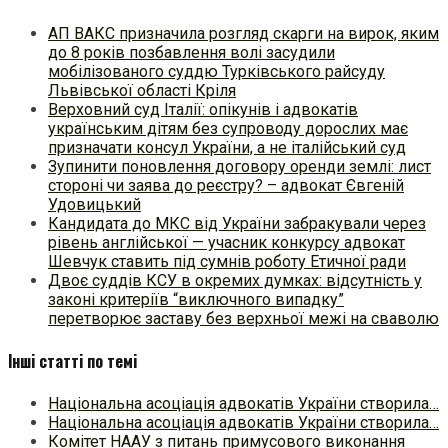
АП ВАКС призначила розгляд скарги на вирок, яким
до 8 років позбавлення волі засудили
мобілізованого суддю Турківського райсуду
Львівської області Кріля
Верховний суд Італії: опікунів і адвокатів
українським дітям без супроводу дорослих має
призначати консул України, а не італійський суд
Зупинити поновлення договору оренди землі: лист
стороні чи заява до реєстру? – адвокат Євгеній
Удовицький
Кандидата до МКС від України забракували через
рівень англійської — учасник конкурсу адвокат
Шевчук ставить під сумнів роботу Етичної ради
Двоє суддів КСУ в окремих думках: відсутність у
законі критеріїв “виключного випадку”
перетворює заставу без верхньої межі на сваволю
Інші статті по темі
Національна асоціація адвокатів України створила…
Національна асоціація адвокатів України створила…
Комітет НААУ з питань примусового виконання