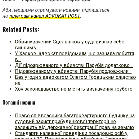
Аби першими отримувати новини, підпишіться
на
телеграм-канал ADVOKAT POST
.
Related Posts:
Обвинувачений Сцельніков у суді визнав себе
винним у…
У Харкові адвокат повідомила, що зазнала побиття
в…
Дії підозрюваного у вбивстві Парубія додатково…
Підозрюваному у вбивстві Парубія продовжили…
Без угоди з адвокатом Олегом Горецьким слідство
не…
Хоч законодавство не містить визначення грубого…
Останні новини
Право співвласника багатоквартирного будинку на
судовий захист прибудинкової території не
залежить від державної реєстрації прав на землю
Стандарти належної поведінки посадових осіб у