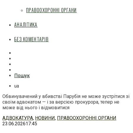
ПРАВООХОРОННІ ОРГАНИ
АНАЛІТИКА
БЕЗ КОМЕНТАРІВ
Facebook
Mail
Telegram
Feed
Пошук
ua
Обвинувачений у вбивстві Парубія не може зустрітися зі
своїм адвокатом — і за версією прокурора, тепер не
може від нього і відмовитися
Перейти
АДВОКАТУРА
,
НОВИНИ
,
ПРАВООХОРОННІ ОРГАНИ
до
23.06.2026
17:45
змісту