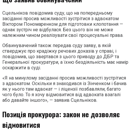
Сцельніков повідомив суду, що на попередньому
засіданні просив можливості зустрітися з адвокатом
Віктором Пономаренком для підготовки клопотання —
однак зустріч не відбулася. Без цього він не може
належним чином реалізувати свої процесуальні права.
Обвинувачений також передав суду заяву, в якій
стверджує про крадіжку речових доказів у справі, і
повідомив, що звертався з цього приводу до ДБР та
Генеральної прокуратури, а їхню бездіяльність має намір
оскаржити в суді.
«Я на минулому засіданні просив можливості зустрітися
з адвокатом. Оскільки я знаходився із Зінченком і бачив
як у нього там адвокат — і ліцензії позбавляли, багато
чого було. То я хочу відмовитися від адвоката взагалі
або давайте іншого», — заявив Сцельніков.
Позиція прокурора: закон не дозволяє
відмовитися