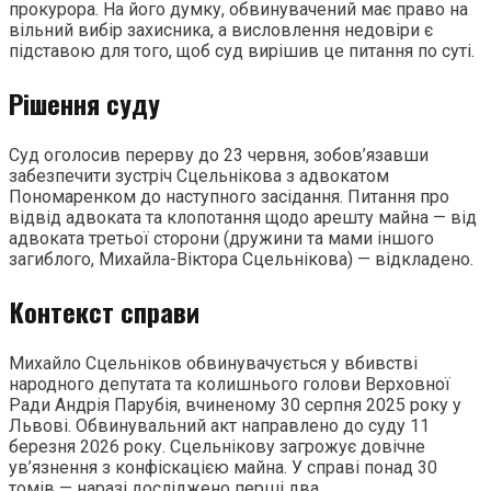
прокурора. На його думку, обвинувачений має право на
вільний вибір захисника, а висловлення недовіри є
підставою для того, щоб суд вирішив це питання по суті.
Рішення суду
Суд оголосив перерву до 23 червня, зобов’язавши
забезпечити зустріч Сцельнікова з адвокатом
Пономаренком до наступного засідання. Питання про
відвід адвоката та клопотання щодо арешту майна — від
адвоката третьої сторони (дружини та мами іншого
загиблого, Михайла-Віктора Сцельнікова) — відкладено.
Контекст справи
Михайло Сцельніков обвинувачується у вбивстві
народного депутата та колишнього голови Верховної
Ради Андрія Парубія, вчиненому 30 серпня 2025 року у
Львові. Обвинувальний акт направлено до суду 11
березня 2026 року. Сцельнікову загрожує довічне
ув’язнення з конфіскацією майна. У справі понад 30
томів — наразі досліджено перші два.