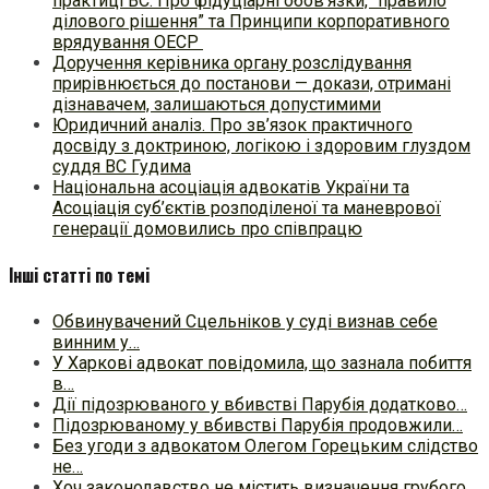
практиці ВC. Про фідуціарні обов’язки, “правило
ділового рішення” та Принципи корпоративного
врядування ОЕСР
Доручення керівника органу розслідування
прирівнюється до постанови — докази, отримані
дізнавачем, залишаються допустимими
Юридичний аналіз. Про зв’язок практичного
досвіду з доктриною, логікою і здоровим глуздом
суддя ВС Гудима
Національна асоціація адвокатів України та
Асоціація суб’єктів розподіленої та маневрової
генерації домовились про співпрацю
Інші статті по темі
Обвинувачений Сцельніков у суді визнав себе
винним у…
У Харкові адвокат повідомила, що зазнала побиття
в…
Дії підозрюваного у вбивстві Парубія додатково…
Підозрюваному у вбивстві Парубія продовжили…
Без угоди з адвокатом Олегом Горецьким слідство
не…
Хоч законодавство не містить визначення грубого…