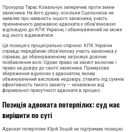
Прокурор Тарас Ковальчук заперечив проти зміни
захисника. На його думку, оскільки Сцельніков не
заявляє про наявність іншого захисника, участь
призначеного державою адвоката є обов’язковою
відповідно до КПК України, і обвинувачений не може
від нього відмовитися.
Ця позиція є процесуально спірною. КПК України
справді передбачає обов’язкову участь захисника у
справах, де обвинуваченому загрожує довічне
позбавлення волі. Однак право на захист включає і
право на довіру до свого захисника. Примусове
збереження відносин з адвокатом, якому
обвинувачений висловив недовіру, ставить під сумнів
ефективність такого захисту — незалежно від
формальної присутності адвоката в процесі.
Позиція адвоката потерпілих: суд має
вирішити по суті
Адвокат потерпілих Юрій Зошій не підтримав позицію