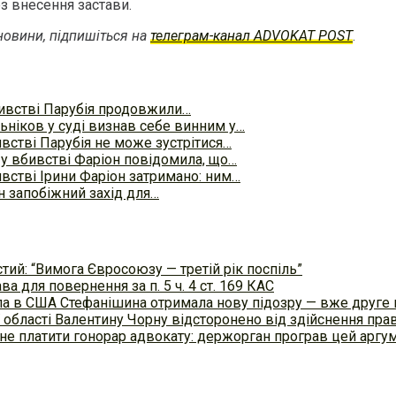
з внесення застави.
овини, підпишіться на
телеграм-канал ADVOKAT POST
.
ивстві Парубія продовжили…
ніков у суді визнав себе винним у…
встві Парубія не може зустрітися…
у вбивстві Фаріон повідомила, що…
встві Ірини Фаріон затримано: ним…
н запобіжний захід для…
тий: “Вимога Євросоюзу — третій рік поспіль”
а для повернення за п. 5 ч. 4 ст. 169 КАС
осла в США Стефанішина отримала нову підозру — вже друге
 області Валентину Чорну відсторонено від здійснення пра
не платити гонорар адвокату: держорган програв цей аргум