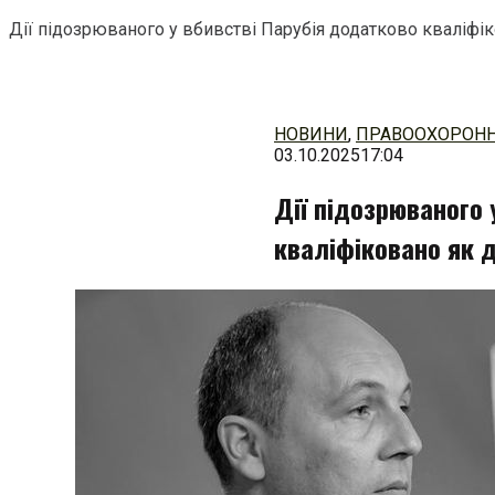
Дії підозрюваного у вбивстві Парубія додатково кваліфі
Перейти
до
змісту
НОВИНИ
,
ПРАВООХОРОНН
03.10.2025
17:04
Дії підозрюваного 
кваліфіковано як 