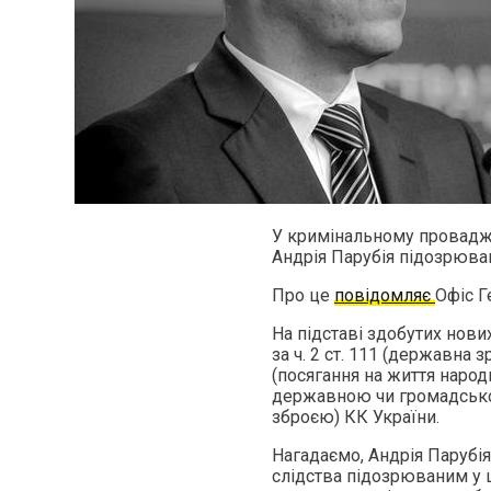
У кримінальному провадже
Андрія Парубія підозрюва
Про це
повідомляє
Офіс Г
На підставі здобутих нови
за ч. 2 ст. 111 (державна 
(посягання на життя народн
державною чи громадською
зброєю) КК України.
Нагадаємо, Андрія Парубія
слідства підозрюваним у ц