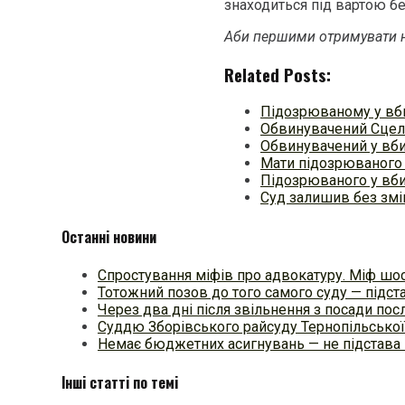
знаходиться під вартою бе
Аби першими отримувати н
Related Posts:
Підозрюваному у вб
Обвинувачений Сцель
Обвинувачений у вби
Мати підозрюваного 
Підозрюваного у вби
Суд залишив без змі
Останні новини
Спростування міфів про адвокатуру. Міф шос
Тотожний позов до того самого суду — підстав
Через два дні після звільнення з посади п
Суддю Зборівського райсуду Тернопільської
Немає бюджетних асигнувань — не підстава 
Інші статті по темі