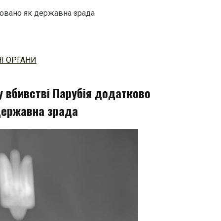
ковано як державна зрада
І ОРГАНИ
у вбивстві Парубія додатково
державна зрада