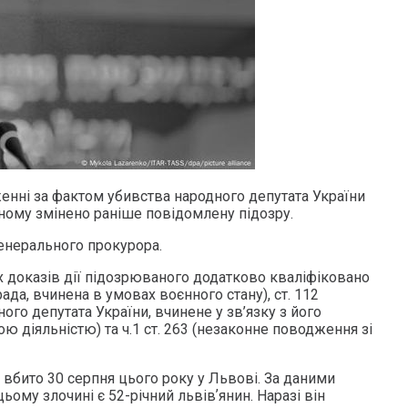
нні за фактом убивства народного депутата України
ному змінено раніше повідомлену підозру.
енерального прокурора.
х доказів дії підозрюваного додатково кваліфіковано
зрада, вчинена в умовах воєнного стану), ст. 112
ого депутата України, вчинене у зв’язку з його
 діяльністю) та ч.1 ст. 263 (незаконне поводження зі
 вбито 30 серпня цього року у Львові. За даними
ьому злочині є 52-річний львівʼянин. Наразі він