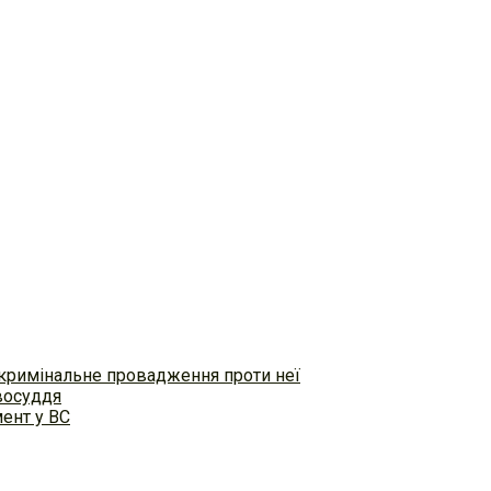
 кримінальне провадження проти неї
восуддя
ент у ВС