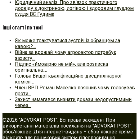
Юридичний аналіз. Про зв’язок практичного
досвіду з доктриною, логікою і здоровим глуздом
суддя ВС Гудима
Інші статті по темі
Як може трактуватися зустріч із обранцем за
кавою?…
Війна за врожай: чому агросектор потребує
захисту…
Підпис «ймовірно не мій», але розписка
оригінальна:…
Голова Вищої кваліфікаційно-дисциплінарної
комісії…
Член ВРП Роман Маселко пояснив чому голосував
проти…
Захист намагався визнати докази недопустимими
через…
©2026 "ADVOKAT POST". Всі права захищені. При
використанні матеріалів посилання на "ADVOKAT POST"
обов'язкове. Для інтернет-видань – обов`язкове пряме
відкрите для пошукових систем гіперпосилання