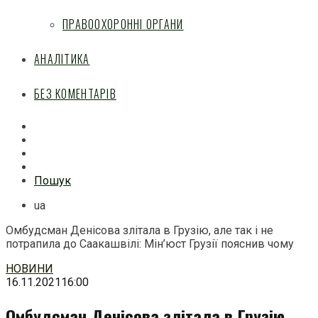
ПРАВООХОРОННІ ОРГАНИ
АНАЛІТИКА
БЕЗ КОМЕНТАРІВ
Facebook
Mail
Telegram
Feed
Пошук
ua
Омбудсман Денісова злітала в Грузію, але так і не
потрапила до Саакашвілі: Мін’юст Грузії пояснив чому
Перейти
НОВИНИ
до
16.11.2021
16:00
змісту
Омбудсман Денісова злітала в Грузію,