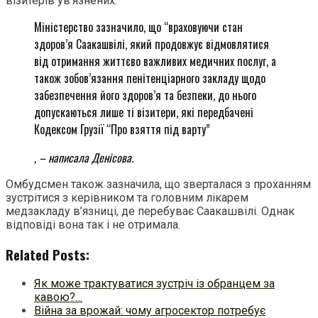
візитерів ув’язнених.
Міністерство зазначило, що “враховуючи стан
здоров’я Саакашвілі, який продовжує відмовлятися
від отримання життєво важливих медичних послуг, а
також зобов’язання пенітенціарного закладу щодо
забезпечення його здоров’я та безпеки, до нього
допускаються лише ті візитери, які передбачені
Кодексом Грузії “Про взяття під варту”
, – написала Денісова.
Омбудсмен також зазначила, що зверталася з проханням
зустрітися з керівником та головним лікарем
медзакладу в’язниці, де перебуває Саакашвілі. Однак
відповіді вона так і не отримала.
Related Posts:
Як може трактуватися зустріч із обранцем за
кавою?…
Війна за врожай: чому агросектор потребує