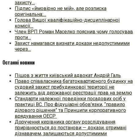
захисту…
Підпис «ймовірно не мій», але розписка
оригінальна:…
Голова Вищої кваліфікаційно-дисциплінарної
комісії…
Член ВРП Роман Маселко пояснив чому голосував
проти…
Захист намагався визнати докази недопустимими
через…
Останні новини
Пішов з життя київський адвокат Андрій Галь
Право співвласника багатоквартирного будинку на
судовий захист прибудинкової території не
залежить від державної реєстрації прав на землю
Стандарти належної поведінки посадових осіб у
практиці ВC. Про фідуціарні обов’язки, “правило
ділового рішення” та Принципи корпоративного
врядування ОЕСР
Доручення керівника органу розслідування
прирівнюється до постанови — докази, отримані
дізнавачем, залишаються допустимими