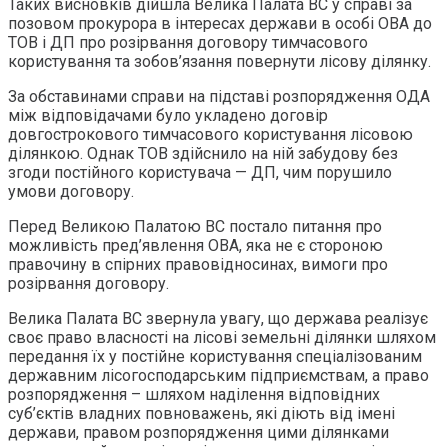
Таких висновків дійшла Велика Палата ВС у справі за
позовом прокурора в інтересах держави в особі ОВА до
ТОВ і ДП про розірвання договору тимчасового
користування та зобов’язання повернути лісову ділянку.
За обставинами справи на підставі розпорядження ОДА
між відповідачами було укладено договір
довгострокового тимчасового користування лісовою
ділянкою. Однак ТОВ здійснило на ній забудову без
згоди постійного користувача — ДП, чим порушило
умови договору.
Перед Великою Палатою ВС постало питання про
можливість пред’явлення ОВА, яка не є стороною
правочину в спірних правовідносинах, вимоги про
розірвання договору.
Велика Палата ВС звернула увагу, що держава реалізує
своє право власності на лісові земельні ділянки шляхом
передання їх у постійне користування спеціалізованим
державним лісогосподарським підприємствам, а право
розпорядження – шляхом наділення відповідних
суб’єктів владних повноважень, які діють від імені
держави, правом розпорядження цими ділянками