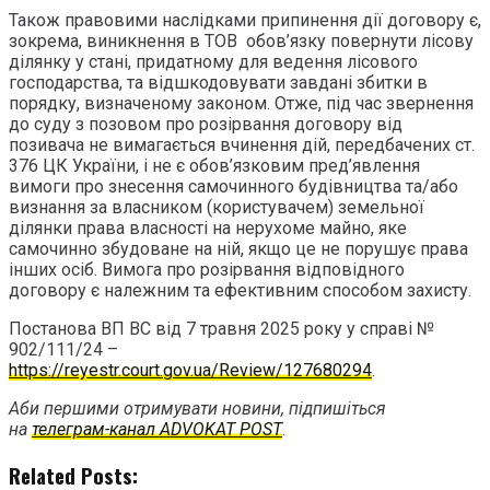
Також правовими наслідками припинення дії договору є,
зокрема, виникнення в ТОВ обов’язку повернути лісову
ділянку у стані, придатному для ведення лісового
господарства, та відшкодовувати завдані збитки в
порядку, визначеному законом. Отже, під час звернення
до суду з позовом про розірвання договору від
позивача не вимагається вчинення дій, передбачених ст.
376 ЦК України, і не є обов’язковим пред’явлення
вимоги про знесення самочинного будівництва та/або
визнання за власником (користувачем) земельної
ділянки права власності на нерухоме майно, яке
самочинно збудоване на ній, якщо це не порушує права
інших осіб. Вимога про розірвання відповідного
договору є належним та ефективним способом захисту.
Постанова ВП ВС від 7 травня 2025 року у справі №
902/111/24 –
https://reyestr.court.gov.ua/Review/127680294
.
Аби першими отримувати новини, підпишіться
на
телеграм-канал ADVOKAT POST
.
Related Posts: