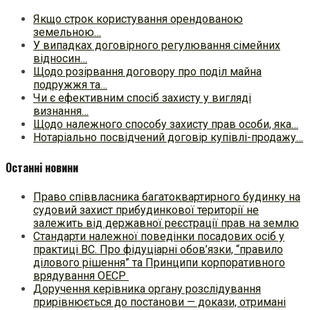
Якщо строк користування орендованою
земельною…
У випадках договірного регулювання сімейних
відносин…
Щодо розірвання договору про поділ майна
подружжя та…
Чи є ефективним спосіб захисту у вигляді
визнання…
Щодо належного способу захисту прав особи, яка…
Нотаріально посвідчений договір купівлі-продажу…
Останні новини
Право співвласника багатоквартирного будинку на
судовий захист прибудинкової території не
залежить від державної реєстрації прав на землю
Стандарти належної поведінки посадових осіб у
практиці ВC. Про фідуціарні обов’язки, “правило
ділового рішення” та Принципи корпоративного
врядування ОЕСР
Доручення керівника органу розслідування
прирівнюється до постанови — докази, отримані