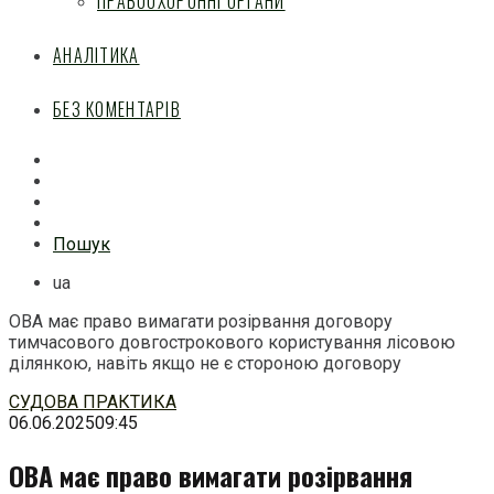
ПРАВООХОРОННІ ОРГАНИ
АНАЛІТИКА
БЕЗ КОМЕНТАРІВ
Facebook
Mail
Telegram
Feed
Пошук
ua
ОВА має право вимагати розірвання договору
тимчасового довгострокового користування лісовою
ділянкою, навіть якщо не є стороною договору
Перейти
СУДОВА ПРАКТИКА
до
06.06.2025
09:45
змісту
ОВА має право вимагати розірвання