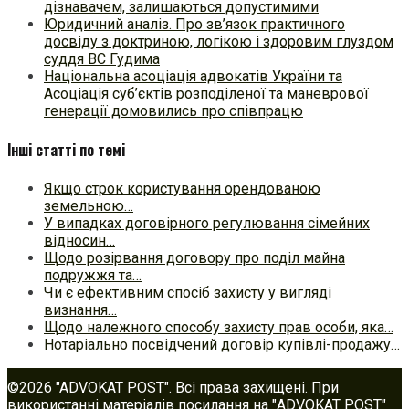
дізнавачем, залишаються допустимими
Юридичний аналіз. Про зв’язок практичного
досвіду з доктриною, логікою і здоровим глуздом
суддя ВС Гудима
Національна асоціація адвокатів України та
Асоціація суб’єктів розподіленої та маневрової
генерації домовились про співпрацю
Інші статті по темі
Якщо строк користування орендованою
земельною…
У випадках договірного регулювання сімейних
відносин…
Щодо розірвання договору про поділ майна
подружжя та…
Чи є ефективним спосіб захисту у вигляді
визнання…
Щодо належного способу захисту прав особи, яка…
Нотаріально посвідчений договір купівлі-продажу…
©2026 "ADVOKAT POST". Всі права захищені. При
використанні матеріалів посилання на "ADVOKAT POST"