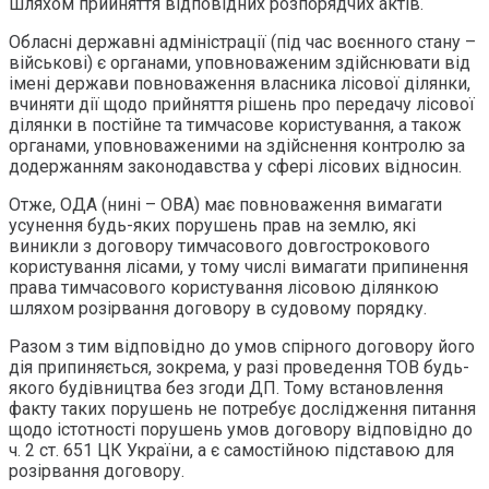
шляхом прийняття відповідних розпорядчих актів.
Обласні державні адміністрації (під час воєнного стану –
військові) є органами, уповноваженим здійснювати від
імені держави повноваження власника лісової ділянки,
вчиняти дії щодо прийняття рішень про передачу лісової
ділянки в постійне та тимчасове користування, а також
органами, уповноваженими на здійснення контролю за
додержанням законодавства у сфері лісових відносин.
Отже, ОДА (нині – ОВА) має повноваження вимагати
усунення будь-яких порушень прав на землю, які
виникли з договору тимчасового довгострокового
користування лісами, у тому числі вимагати припинення
права тимчасового користування лісовою ділянкою
шляхом розірвання договору в судовому порядку.
Разом з тим відповідно до умов спірного договору його
дія припиняється, зокрема, у разі проведення ТОВ будь-
якого будівництва без згоди ДП. Тому встановлення
факту таких порушень не потребує дослідження питання
щодо істотності порушень умов договору відповідно до
ч. 2 ст. 651 ЦК України, а є самостійною підставою для
розірвання договору.