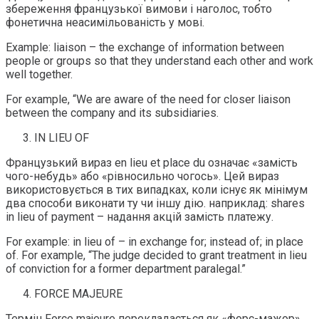
збереження французької вимови і наголос, тобто
фонетична неасимільованість у мові.
Example: liaison – the exchange of information between
people or groups so that they understand each other and work
well together.
For example, “We are aware of the need for closer liaison
between the company and its subsidiaries.
IN LIEU OF
Французький вираз en lieu et place du означає «замість
чого-небудь» або «рівносильно чогось». Цей вираз
використовується в тих випадках, коли існує як мінімум
два способи виконати ту чи іншу дію. наприклад: shares
in lieu of payment – надання акцій замість платежу.
For example: in lieu of – in exchange for; instead of; in place
of. For example, “The judge decided to grant treatment in lieu
of conviction for a former department paralegal.”
FORCE MAJEURE
Термін Force majeure перекладається як «форс-мажор».