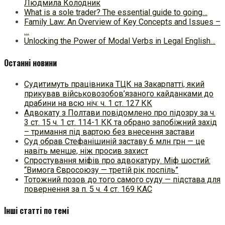
Людмила Колодник
What is a sole trader? The essential guide to going…
Family Law: An Overview of Key Concepts and Issues –
…
Unlocking the Power of Modal Verbs in Legal English…
Останні новини
Судитимуть працівника ТЦК на Закарпатті, який
прикував військовозобов’язаного кайданками до
драбини на всю ніч: ч. 1 ст. 127 КК
Адвокату з Полтави повідомлено про підозру за ч.
3 ст. 15 ч. 1 ст. 114-1 КК та обрано запобіжний захід
– тримання під вартою без внесення застави
Суд обрав Стефанішиній заставу 6 млн грн — це
навіть менше, ніж просив захист
Спростування міфів про адвокатуру. Міф шостий:
“Вимога Євросоюзу — третій рік поспіль”
Тотожний позов до того самого суду — підстава для
повернення за п. 5 ч. 4 ст. 169 КАС
Інші статті по темі