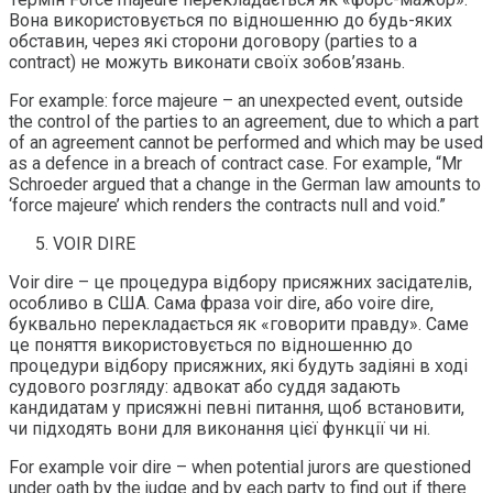
Вона використовується по відношенню до будь-яких
обставин, через які сторони договору (parties to a
contract) не можуть виконати своїх зобов’язань.
For example: force majeure – an unexpected event, outside
the control of the parties to an agreement, due to which a part
of an agreement cannot be performed and which may be used
as a defence in a breach of contract case. For example, “Mr
Schroeder argued that a change in the German law amounts to
‘force majeure’ which renders the contracts null and void.”
VOIR DIRE
Voir dire – це процедура відбору присяжних засідателів,
особливо в США. Сама фраза voir dire, або voire dire,
буквально перекладається як «говорити правду». Саме
це поняття використовується по відношенню до
процедури відбору присяжних, які будуть задіяні в ході
судового розгляду: адвокат або суддя задають
кандидатам у присяжні певні питання, щоб встановити,
чи підходять вони для виконання цієї функції чи ні.
For example voir dire – when potential jurors are questioned
under oath by the judge and by each party to find out if there