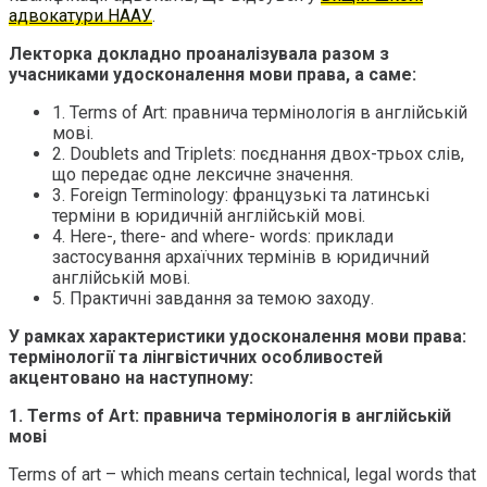
адвокатури НААУ
.
Лекторка докладно проаналізувала разом з
учасниками удосконалення мови права, а саме:
1. Terms of Art: правнича термінологія в англійській
мові.
2. Doublets and Triplets: поєднання двох-трьох слів,
що передає одне лексичне значення.
3. Foreign Terminology: французькі та латинські
терміни в юридичній англійській мові.
4. Here-, there- and where- words: приклади
застосування архаїчних термінів в юридичний
англійській мові.
5. Практичні завдання за темою заходу.
У рамках характеристики удосконалення мови права:
термінології та лінгвістичних особливостей
акцентовано на наступному:
1. Terms of Art: правнича термінологія в англійській
мові
Terms of art – which means certain technical, legal words that