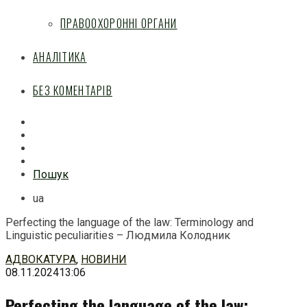
ПРАВООХОРОННІ ОРГАНИ
АНАЛІТИКА
БЕЗ КОМЕНТАРІВ
Facebook
Mail
Telegram
Feed
Пошук
ua
Perfecting the language of the law: Terminology and
Linguistic peculiarities – Людмила Колодник
Перейти
АДВОКАТУРА
,
НОВИНИ
до
08.11.2024
13:06
змісту
Perfecting the language of the law: