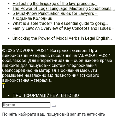
Perfecting the language of the law: pronouns,…
The Power of Legal Language: Mastering Conditionals,…
5 Must-Know Punctuation Rules for Lawyers –
Людмила Колодник
What is a sole trader? The essential guide to going…
Family Law: An Overview of Key Concepts and Issues –
…
Unlocking the Power of Modal Verbs in Legal English…
©2026 "ADVOKAT POST". Всі права захищені. При
використанні матеріалів посилання на "ADVOKAT POST"
обов'язкове. Для інтернет-видань – обов`язкове пряме
відкрите для пошукових систем гіперпосилання
безпосередньо на матеріал. Посилання має бути
розміщене незалежно від повного чи часткового
використання матеріалів.
Footer
ПРО ІНФОРМАЦІЙНЕ АГЕНТСТВО
navigation
Шукати:
Почніть набирати ваш пошуковий запит та натисніть