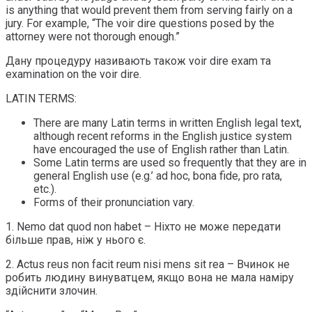
is anything that would prevent them from serving fairly on a
jury. For example, “The voir dire questions posed by the
attorney were not thorough enough.”
Дану процедуру називають також voir dire exam та
examination on the voir dire.
LATIN TERMS:
There are many Latin terms in written English legal text,
although recent reforms in the English justice system
have encouraged the use of English rather than Latin.
Some Latin terms are used so frequently that they are in
general English use (e.g.’ ad hoc, bona fide, pro rata,
etc.).
Forms of their pronunciation vary.
1. Nemo dat quod non habet – Ніхто не може передати
більше прав, ніж у нього є.
2. Actus reus non facit reum nisi mens sit rea – Вчинок не
робить людину винуватцем, якщо вона не мала наміру
здійснити злочин.