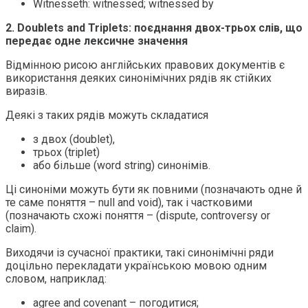
Witnesseth: witnessed; witnessed by
2. Doublets and Triplets: поєднання двох-трьох слів, що
передає одне лексичне значення
Відмінною рисою англійських правових документів є
використання деяких синонімічних рядів як стійких
виразів.
Деякі з таких рядів можуть складатися
з двох (doublet),
трьох (triplet)
або більше (word string) синонімів.
Ці синоніми можуть бути як повними (позначають одне й
те саме поняття – null and void), так і частковими
(позначають схожі поняття – (dispute, controversy or
claim).
Виходячи із сучасної практики, такі синонімічні ряди
доцільно перекладати українською мовою одним
словом, наприклад:
agree and covenant – погодитися;