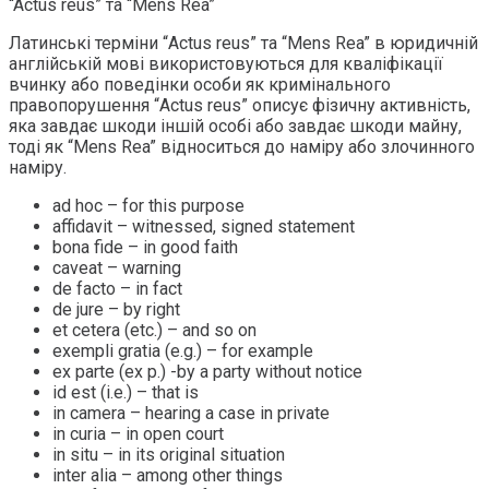
“Actus reus” та “Mens Rea”
Латинські терміни “Actus reus” та “Mens Rea” в юридичній
англійській мові використовуються для кваліфікації
вчинку або поведінки особи як кримінального
правопорушення “Actus reus” описує фізичну активність,
яка завдає шкоди іншій особі або завдає шкоди майну,
тоді як “Mens Rea” відноситься до наміру або злочинного
наміру.
ad hoc – for this purpose
affidavit – witnessed, signed statement
bona fide – in good faith
caveat – warning
de facto – in fact
de jure – by right
et cetera (etc.) – and so on
exempli gratia (e.g.) – for example
ex parte (ex p.) -by a party without notice
id est (i.e.) – that is
in camera – hearing a case in private
in curia – in open court
in situ – in its original situation
inter alia – among other things