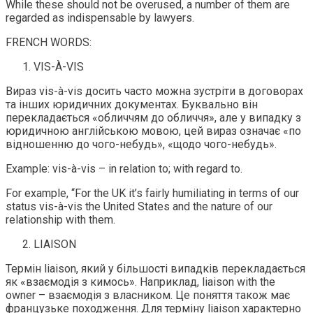
While these should not be overused, a number of them are
regarded as indispensable by lawyers.
FRENCH WORDS:
VIS-À-VIS
Вираз vis-à-vis досить часто можна зустріти в договорах
та інших юридичних документах. Буквально він
перекладається «обличчям до обличчя», але у випадку з
юридичною англійською мовою, цей вираз означає «по
відношенню до чого-небудь», «щодо чого-небудь».
Example: vis-à-vis – in relation to; with regard to.
For example, “For the UK it’s fairly humiliating in terms of our
status vis-à-vis the United States and the nature of our
relationship with them.
LIAISON
Термін liaison, який у більшості випадків перекладається
як «взаємодія з кимось». Наприклад, liaison with the
owner – взаємодія з власником. Це поняття також має
французьке походження. Для терміну liaison характерно