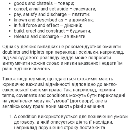
goods and chattels – товари;
cancel, annul and set aside – скасувати;
pay, satisfy and discharge – платити;
known and described as – відомий як;
in full force and effect – дійсний;
build, erect and construct – будувати;
release and discharge – звільняти.
Однак у деяких випадках не рекомендується оминати
doublets and triplets при перекладі, оскільки, наприклад,
під час судового розгляду суддя може попросити
витлумачити кожне слово з низки вказаних і надати їм
різні відтінки значень.
Також іноді терміни, що здаються схожими, мають
юридично важливі відмінності відповідно до англо-
саксонської системи права. Так, наприклад, терміни
terms, covenants and conditions можуть бути перекладені
на українську мову як “умова” (договору), але в
англійському праві вони мають різні значення.
А condition використовується для позначення умови
договору, в якій описується дія та її наслідки,
наприклад порушення строку поставки та