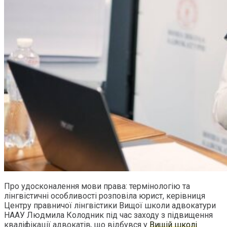
Про удосконалення мови права: термінологію та
лінгвістичні особливості розповіла юрист, керівниця
Центру правничої лінгвістики Вищої школи адвокатури
НААУ Людмила Колодник під час заходу з підвищення
кваліфікації адвокатів, що відбувся у
Вищій школі