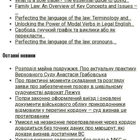
What is a sole trader? The essential guide to going…
Family Law: An Overview of Key Concepts and Issues –
…
Perfecting the language of the law: Terminology and…
Unlocking the Power of Modal Verbs in Legal English…
Свобода, гнучкий графік та виклики або як
перекласти…
Perfecting the language of the law: pronouns,…
Останні новини
Розподіл майна подружжя. Про актуальну практику
Верховного Суду Анастасія Грабовська
Про практичні моменти складання та розгляду
заяви про забезпечення позову в цивільному
судочинстві адвокат Лежух
Попри законно оформлений виїзд і оновлені
документи військового обліку прикордонники
відмовили у перетині кордону — суд визнав це
протиправним
Умисел на незаконне переправлення через кордон
доводиться без точних даних про маршрут: які
докази визнав достатніми ВС
Україна ризикує залишитися без судді в МКС —