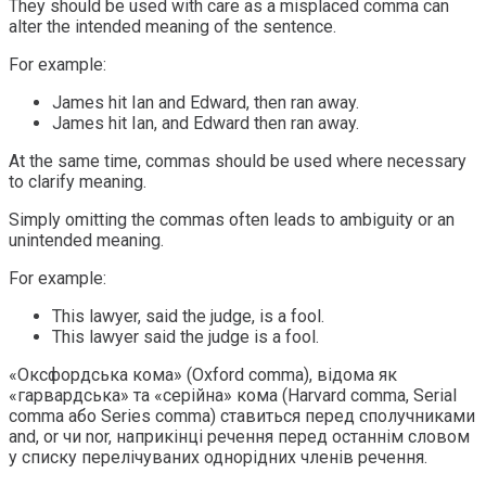
They should be used with care as a misplaced comma can
alter the intended meaning of the sentence.
For example:
James hit Ian and Edward, then ran away.
James hit Ian, and Edward then ran away.
At the same time, commas should be used where necessary
to clarify meaning.
Simply omitting the commas often leads to ambiguity or an
unintended meaning.
For example:
This lawyer, said the judge, is a fool.
This lawyer said the judge is a fool.
«Oксфордська кома» (Oxford comma), відома як
«гарвардська» та «серійна» кома (Harvard comma, Serial
comma або Series comma) ставиться перед сполучниками
and, or чи nor, наприкінці речення перед останнім словом
у списку перелічуваних однорідних членів речення.