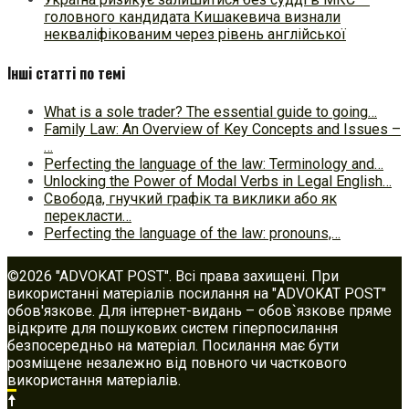
головного кандидата Кишакевича визнали
некваліфікованим через рівень англійської
Інші статті по темі
What is a sole trader? The essential guide to going…
Family Law: An Overview of Key Concepts and Issues –
…
Perfecting the language of the law: Terminology and…
Unlocking the Power of Modal Verbs in Legal English…
Свобода, гнучкий графік та виклики або як
перекласти…
Perfecting the language of the law: pronouns,…
©2026 "ADVOKAT POST". Всі права захищені. При
використанні матеріалів посилання на "ADVOKAT POST"
обов'язкове. Для інтернет-видань – обов`язкове пряме
відкрите для пошукових систем гіперпосилання
безпосередньо на матеріал. Посилання має бути
розміщене незалежно від повного чи часткового
використання матеріалів.