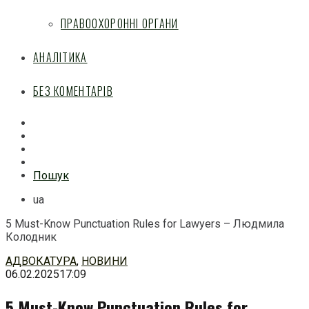
ПРАВООХОРОННІ ОРГАНИ
АНАЛІТИКА
БЕЗ КОМЕНТАРІВ
Facebook
Mail
Telegram
Feed
Пошук
ua
5 Must-Know Punctuation Rules for Lawyers – Людмила
Колодник
Перейти
АДВОКАТУРА
,
НОВИНИ
до
06.02.2025
17:09
змісту
5 Must-Know Punctuation Rules for