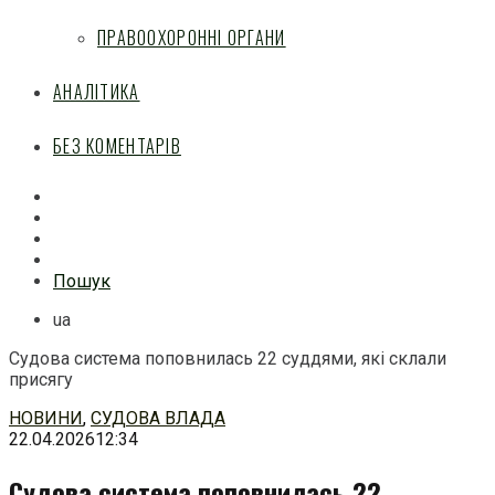
ПРАВООХОРОННІ ОРГАНИ
АНАЛІТИКА
БЕЗ КОМЕНТАРІВ
Facebook
Mail
Telegram
Feed
Пошук
ua
Судова система поповнилась 22 суддями, які склали
присягу
Перейти
НОВИНИ
,
СУДОВА ВЛАДА
до
22.04.2026
12:34
змісту
Судова система поповнилась 22