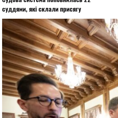
суддями, які склали присягу