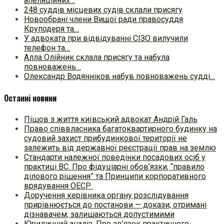
апеляційних…
248 суддів місцевих судів склали присягу
Новообрані члени Вищої ради правосуддя
Круподеря та…
У адвоката при відвідуванні СІЗО вилучили
телефон та…
Алла Олійник склала присягу та набула
повноважень…
Олександр Водянніков набув повноважень судді…
Останні новини
Пішов з життя київський адвокат Андрій Галь
Право співвласника багатоквартирного будинку на
судовий захист прибудинкової території не
залежить від державної реєстрації прав на землю
Стандарти належної поведінки посадових осіб у
практиці ВC. Про фідуціарні обов’язки, “правило
ділового рішення” та Принципи корпоративного
врядування ОЕСР
Доручення керівника органу розслідування
прирівнюється до постанови — докази, отримані
дізнавачем, залишаються допустимими
Юридичний аналіз. Про зв’язок практичного