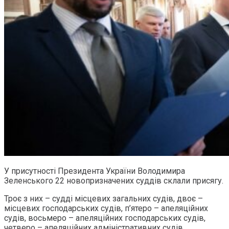
У присутності Президента України Володимира
Зеленського 22 новопризначених суддів склали присягу.
Троє з них – судді місцевих загальних судів, двоє –
місцевих господарських судів, п’ятеро – апеляційних
судів, восьмеро – апеляційних господарських судів,
четверо – апеляційних адміністративних судів.