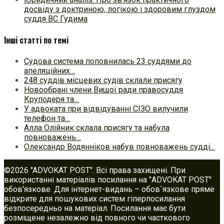
досвіду з доктриною, логікою і здоровим глуздом
суддя ВС Гудима
Інші статті по темі
Судова система поповнилась 23 суддями до
апеляційних…
248 суддів місцевих судів склали присягу
Новообрані члени Вищої ради правосуддя
Круподеря та…
У адвоката при відвідуванні СІЗО вилучили
телефон та…
Алла Олійник склала присягу та набула
повноважень…
Олександр Водянніков набув повноважень судді…
©2026 "ADVOKAT POST". Всі права захищені. При
використанні матеріалів посилання на "ADVOKAT POST"
обов'язкове. Для інтернет-видань – обов`язкове пряме
відкрите для пошукових систем гіперпосилання
безпосередньо на матеріал. Посилання має бути
розміщене незалежно від повного чи часткового