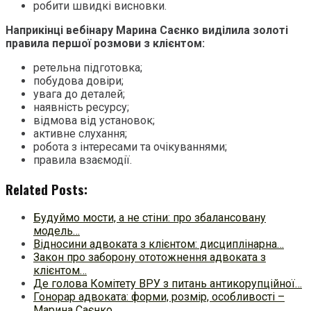
робити швидкі висновки.
Наприкінці вебінару Марина Саєнко виділила золоті
правила першої розмови з клієнтом:
ретельна підготовка;
побудова довіри;
увага до деталей;
наявність ресурсу;
відмова від установок;
активне слухання;
робота з інтересами та очікуваннями;
правила взаємодії.
Related Posts:
Будуймо мости, а не стіни: про збалансовану
модель…
Відносини адвоката з клієнтом: дисциплінарна…
Закон про заборону ототожнення адвоката з
клієнтом…
Де голова Комітету ВРУ з питань антикорупційної…
Гонорар адвоката: форми, розмір, особливості –
Марина Саєнко