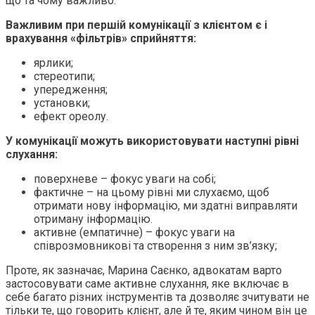
що та чому важливо.
Важливим при першій комунікації з клієнтом є і
врахування
«
фільтрів
»
сприйняття:
ярлики;
стереотипи;
упередження;
установки;
ефект ореолу.
У комунікації можуть використовувати наступні рівні
слухання:
поверхневе – фокус уваги на собі;
фактичне – на цьому рівні ми слухаємо, щоб
отримати нову інформацію, ми здатні виправляти
отриману інформацію.
активне (емпатичне) – фокус уваги на
співрозмовникові та створення з ним зв’язку;
Проте, як зазначає, Марина Саєнко, адвокатам варто
застосовувати саме активне слухання, яке включає в
себе багато різних інструментів та дозволяє зчитувати не
тільки те, що говорить клієнт, але й те, яким чином він це