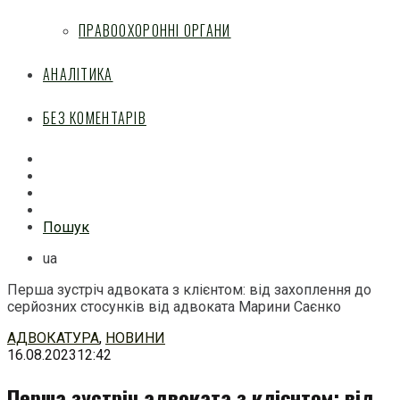
ПРАВООХОРОННІ ОРГАНИ
АНАЛІТИКА
БЕЗ КОМЕНТАРІВ
Facebook
Mail
Telegram
Feed
Пошук
ua
Перша зустріч адвоката з клієнтом: від захоплення до
серйозних стосунків від адвоката Марини Саєнко
Перейти
АДВОКАТУРА
,
НОВИНИ
до
16.08.2023
12:42
змісту
Перша зустріч адвоката з клієнтом: від