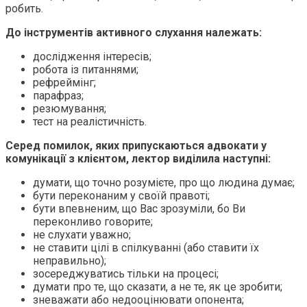
робить.
До інструментів активного слухання належать:
дослідження інтересів;
робота із питаннями;
рефреймінг;
парафраз;
резюмування;
тест на реалістичність.
Серед помилок, яких припускаються адвокати у
комунікації з клієнтом, лектор виділила наступні:
думати, що точно розумієте, про що людина думає;
бути переконаним у своїй правоті;
бути впевненим, що Вас зрозуміли, бо Ви
переконливо говорите;
не слухати уважно;
не ставити цілі в спілкуванні (або ставити їх
неправильно);
зосереджуватись тільки на процесі;
думати про те, що сказати, а не те, як це зробити;
зневажати або недооцінювати опонента;