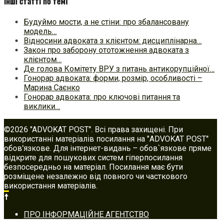
Інші статті по темі
Будуймо мости, а не стіни: про збалансовану
модель…
Відносини адвоката з клієнтом: дисциплінарна…
Закон про заборону ототожнення адвоката з
клієнтом…
Де голова Комітету ВРУ з питань антикорупційної…
Гонорар адвоката: форми, розмір, особливості –
Марина Саєнко
Гонорар адвоката: про ключові питання та
виклики…
©2026 "ADVOKAT POST". Всі права захищені. При
використанні матеріалів посилання на "ADVOKAT POST"
обов'язкове. Для інтернет-видань – обов`язкове пряме
відкрите для пошукових систем гіперпосилання
безпосередньо на матеріал. Посилання має бути
розміщене незалежно від повного чи часткового
використання матеріалів.
Footer
ПРО ІНФОРМАЦІЙНЕ АГЕНТСТВО
navigation