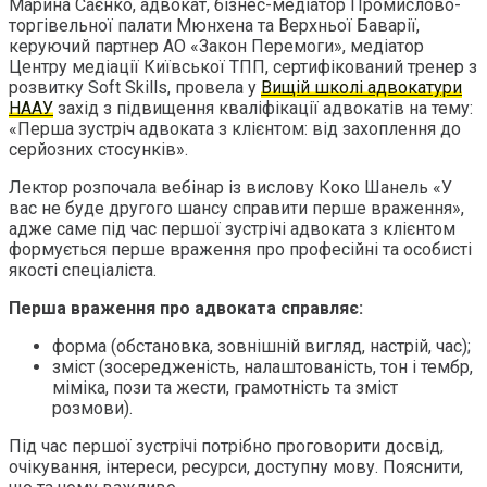
Марина Саєнко, адвокат, бізнес-медіатор Промислово-
торгівельної палати Мюнхена та Верхньої Баварії,
керуючий партнер АО «Закон Перемоги», медіатор
Центру медіації Київської ТПП, сертифікований тренер з
розвитку Soft Skills, провела у
Вищій школі адвокатури
НААУ
захід з підвищення кваліфікації адвокатів на тему:
«Перша зустріч адвоката з клієнтом: від захоплення до
серйозних стосунків».
Лектор розпочала вебінар із вислову Коко Шанель «У
вас не буде другого шансу справити перше враження»,
адже саме під час першої зустрічі адвоката з клієнтом
формується перше враження про професійні та особисті
якості спеціаліста.
Перша враження про адвоката справляє:
форма (обстановка, зовнішній вигляд, настрій, час);
зміст (зосередженість, налаштованість, тон і тембр,
міміка, пози та жести, грамотність та зміст
розмови).
Під час першої зустрічі потрібно проговорити досвід,
очікування, інтереси, ресурси, доступну мову. Пояснити,