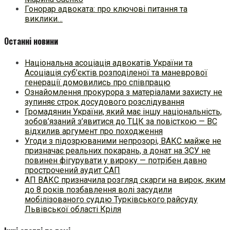
Гонорар адвоката: про ключові питання та
виклики…
Останні новини
Національна асоціація адвокатів України та
Асоціація суб’єктів розподіленої та маневрової
генерації домовились про співпрацю
Ознайомлення прокурора з матеріалами захисту не
зупиняє строк досудового розслідування
Громадянин України, який має іншу національність,
зобов’язаний з’явитися до ТЦК за повісткою — ВС
відхилив аргумент про походження
Угоди з підозрюваними непрозорі, ВАКС майже не
призначає реальних покарань, а донат на ЗСУ не
повинен фігурувати у вироку — потрібен давно
прострочений аудит САП
АП ВАКС призначила розгляд скарги на вирок, яким
до 8 років позбавлення волі засудили
мобілізованого суддю Турківського райсуду
Львівської області Кріля