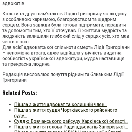
адвокатів.
Колеги та друзі пам’ятають Лідію Григорівну як людину
з особливою харизмою, благородством та щедрим
серцем. Вона завжди була готова підтримати, порадити
та допомогти тим, хто її оточував. Її життєва мудрість та
людяність залишили глибокий слід у серцях усіх, хто мав
честь її знат
Для всієї адвокатської спільноти смерть Лідії Григорівни
– непомірна втрата, адже відійшла у вічність видатна
особистість української адвокатури, мудра наставниця
та прекрасна людина.
Редакція висловлює почуття рідним та близьким Лідії
Григорівни.
Related Posts:
Пішла з життя адвокат та колишній член…
Пішла з життя суддя Чортківського районного
суду…
Суддю Вовчанського райсуду Харківської області…
Пішла з життя голова Ради адвокатів Запорізької…