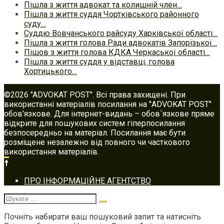
Пішла з життя адвокат та колишній член…
Пішла з життя суддя Чортківського районного
суду…
Суддю Вовчанського райсуду Харківської області…
Пішла з життя голова Ради адвокатів Запорізької…
Пішов з життя голова КДКА Черкаської області…
Пішла з життя суддя у відставці, голова
Хортицького…
©2026 "ADVOKAT POST". Всі права захищені. При
використанні матеріалів посилання на "ADVOKAT POST"
обов'язкове. Для інтернет-видань – обов`язкове пряме
відкрите для пошукових систем гіперпосилання
безпосередньо на матеріал. Посилання має бути
розміщене незалежно від повного чи часткового
використання матеріалів.
Footer
ПРО ІНФОРМАЦІЙНЕ АГЕНТСТВО
navigation
Шукати:
Почніть набирати ваш пошуковий запит та натисніть