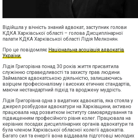
Відійшла у вічність знаний адвокат, заступник голови
КДКА Харківської області – голова Дисциплінарної
палати КДКА Харківської області Лідія Мелконян.
Про це повідомляє
Національна асоціація адвокатів
України.
Лідія Григорівна понад 30 років життя присвятила
служінню справедливості та захисту прав людини.
Займалася адвокатською діяльністю, залишаючись
взірцем професіоналізму і високих етичних стандартів,
маючи нестандартний підхід та вроджену мудрість.
Лідія Григорівна одна з видатних адвокатів, яка стояла у
джерел розбудови адвокатури на Харківщини, активно
працювала над розвитком інституту самоврядування та
підвищенням професійного рівня колег. Працювала на
керівних посадах дисциплінарних органів адвокатури та
була членом Харківської обласної колегії адвокатів.
Багато сил та енергії вона віддавала підготовці молодих