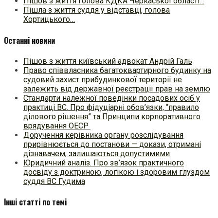
Пішов з життя голова КДКА Черкаської області…
Пішла з життя суддя у відставці, голова
Хортицького…
Останні новини
Пішов з життя київський адвокат Андрій Галь
Право співвласника багатоквартирного будинку на
судовий захист прибудинкової території не
залежить від державної реєстрації прав на землю
Стандарти належної поведінки посадових осіб у
практиці ВC. Про фідуціарні обов’язки, “правило
ділового рішення” та Принципи корпоративного
врядування ОЕСР
Доручення керівника органу розслідування
прирівнюється до постанови — докази, отримані
дізнавачем, залишаються допустимими
Юридичний аналіз. Про зв’язок практичного
досвіду з доктриною, логікою і здоровим глуздом
суддя ВС Гудима
Інші статті по темі