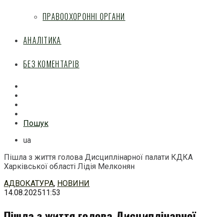
ПРАВООХОРОННІ ОРГАНИ
АНАЛІТИКА
БЕЗ КОМЕНТАРІВ
Facebook
Mail
Telegram
Feed
Пошук
ua
Пішла з життя голова Дисциплінарної палати КДКА
Харківської області Лідія Мелконян
Перейти
АДВОКАТУРА
,
НОВИНИ
до
14.08.2025
11:53
змісту
Пішла з життя голова Дисциплінарної