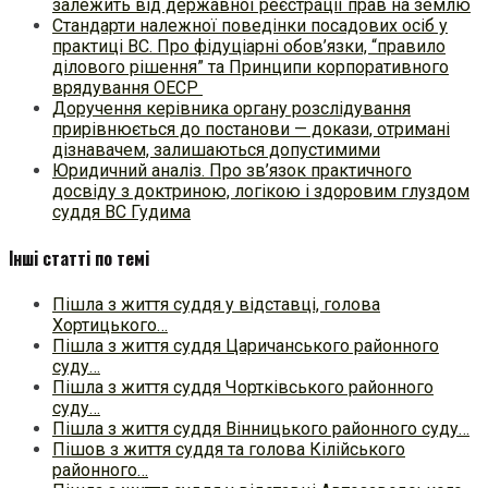
залежить від державної реєстрації прав на землю
Стандарти належної поведінки посадових осіб у
практиці ВC. Про фідуціарні обов’язки, “правило
ділового рішення” та Принципи корпоративного
врядування ОЕСР
Доручення керівника органу розслідування
прирівнюється до постанови — докази, отримані
дізнавачем, залишаються допустимими
Юридичний аналіз. Про зв’язок практичного
досвіду з доктриною, логікою і здоровим глуздом
суддя ВС Гудима
Інші статті по темі
Пішла з життя суддя у відставці, голова
Хортицького…
Пішла з життя суддя Царичанського районного
суду…
Пішла з життя суддя Чортківського районного
суду…
Пішла з життя суддя Вінницького районного суду…
Пішов з життя суддя та голова Кілійського
районного…