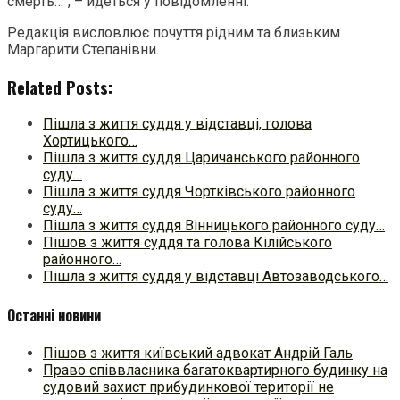
смерть…”, – йдеться у повідомленні.
Редакція висловлює почуття рідним та близьким
Маргарити Степанівни.
Related Posts:
Пішла з життя суддя у відставці, голова
Хортицького…
Пішла з життя суддя Царичанського районного
суду…
Пішла з життя суддя Чортківського районного
суду…
Пішла з життя суддя Вінницького районного суду…
Пішов з життя суддя та голова Кілійського
районного…
Пішла з життя суддя у відставці Автозаводського…
Останні новини
Пішов з життя київський адвокат Андрій Галь
Право співвласника багатоквартирного будинку на
судовий захист прибудинкової території не