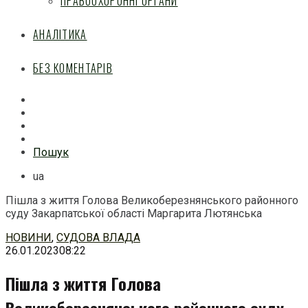
ПРАВООХОРОННІ ОРГАНИ
АНАЛІТИКА
БЕЗ КОМЕНТАРІВ
Facebook
Mail
Telegram
Feed
Пошук
ua
Пішла з життя Голова Великоберезнянського районного
суду Закарпатської області Маргарита Лютянська
Перейти
НОВИНИ
,
СУДОВА ВЛАДА
до
26.01.2023
08:22
змісту
Пішла з життя Голова
Великоберезнянського районного суду