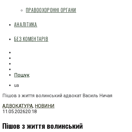
ПРАВООХОРОННІ ОРГАНИ
АНАЛІТИКА
БЕЗ КОМЕНТАРІВ
Facebook
Mail
Telegram
Feed
Пошук
ua
Пішов з життя волинський адвокат Василь Ничая
Перейти
АДВОКАТУРА
,
НОВИНИ
до
11.05.2026
20:18
змісту
Пішов з життя волинський