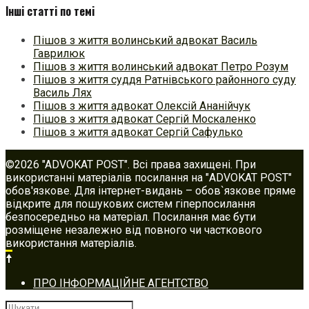
Інші статті по темі
Пішов з життя волинський адвокат Василь
Гаврилюк
Пішов з життя волинський адвокат Петро Розум
Пішов з життя суддя Ратнівського районного суду
Василь Лях
Пішов з життя адвокат Олексій Ананійчук
Пішов з життя адвокат Сергій Москаленко
Пішов з життя адвокат Сергій Сафулько
©2026 "ADVOKAT POST". Всі права захищені. При
використанні матеріалів посилання на "ADVOKAT POST"
обов'язкове. Для інтернет-видань – обов`язкове пряме
відкрите для пошукових систем гіперпосилання
безпосередньо на матеріал. Посилання має бути
розміщене незалежно від повного чи часткового
використання матеріалів.
Footer
ПРО ІНФОРМАЦІЙНЕ АГЕНТСТВО
navigation
Шукати: