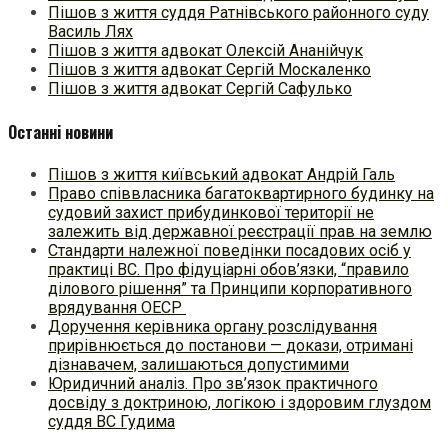
Пішов з життя суддя Ратнівського районного суду
Василь Лях
Пішов з життя адвокат Олексій Ананійчук
Пішов з життя адвокат Сергій Москаленко
Пішов з життя адвокат Сергій Сафулько
Останні новини
Пішов з життя київський адвокат Андрій Галь
Право співвласника багатоквартирного будинку на
судовий захист прибудинкової території не
залежить від державної реєстрації прав на землю
Стандарти належної поведінки посадових осіб у
практиці ВC. Про фідуціарні обов’язки, “правило
ділового рішення” та Принципи корпоративного
врядування ОЕСР
Доручення керівника органу розслідування
прирівнюється до постанови — докази, отримані
дізнавачем, залишаються допустимими
Юридичний аналіз. Про зв’язок практичного
досвіду з доктриною, логікою і здоровим глуздом
суддя ВС Гудима