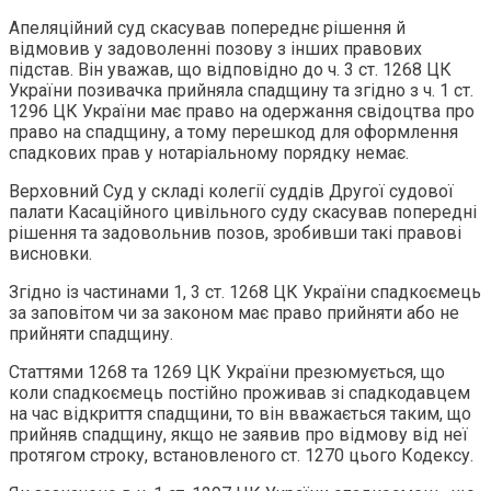
Апеляційний суд скасував попереднє рішення й
відмовив у задоволенні позову з інших правових
підстав. Він уважав, що відповідно до ч. 3 ст. 1268 ЦК
України позивачка прийняла спадщину та згідно з ч. 1 ст.
1296 ЦК України має право на одержання свідоцтва про
право на спадщину, а тому перешкод для оформлення
спадкових прав у нотаріальному порядку немає.
Верховний Суд у складі колегії суддів Другої судової
палати Касаційного цивільного суду скасував попередні
рішення та задовольнив позов, зробивши такі правові
висновки.
Згідно із частинами 1, 3 ст. 1268 ЦК України спадкоємець
за заповітом чи за законом має право прийняти або не
прийняти спадщину.
Статтями 1268 та 1269 ЦК України презюмується, що
коли спадкоємець постійно проживав зі спадкодавцем
на час відкриття спадщини, то він вважається таким, що
прийняв спадщину, якщо не заявив про відмову від неї
протягом строку, встановленого ст. 1270 цього Кодексу.