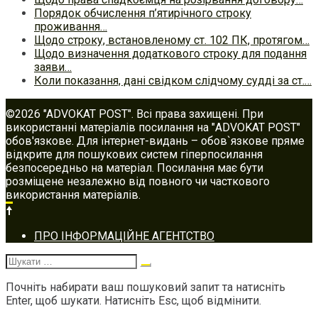
Порядок обчислення п’ятирічного строку
проживання…
Щодо строку, встановленому ст. 102 ПК, протягом…
Щодо визначення додаткового строку для подання
заяви…
Коли показання, дані свідком слідчому судді за ст.…
©2026 "ADVOKAT POST". Всі права захищені. При
використанні матеріалів посилання на "ADVOKAT POST"
обов'язкове. Для інтернет-видань – обов`язкове пряме
відкрите для пошукових систем гіперпосилання
безпосередньо на матеріал. Посилання має бути
розміщене незалежно від повного чи часткового
використання матеріалів.
Footer
ПРО ІНФОРМАЦІЙНЕ АГЕНТСТВО
navigation
Шукати:
Почніть набирати ваш пошуковий запит та натисніть
Enter, щоб шукати. Натисніть Esc, щоб відмінити.