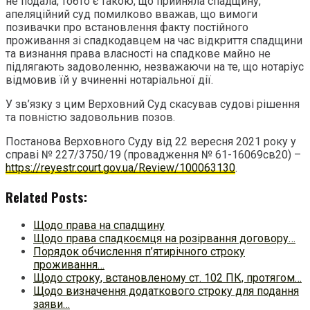
не подала, тобто є такою, що прийняла спадщину,
апеляційний суд помилково вважав, що вимоги
позивачки про встановлення факту постійного
проживання зі спадкодавцем на час відкриття спадщини
та визнання права власності на спадкове майно не
підлягають задоволенню, незважаючи на те, що нотаріус
відмовив їй у вчиненні нотаріальної дії.
У зв’язку з цим Верховний Суд скасував судові рішення
та повністю задовольнив позов.
Постанова Верховного Суду від 22 вересня 2021 року у
справі № 227/3750/19 (провадження № 61-16069св20) –
https://reyestr.court.gov.ua/Review/100063130
.
Related Posts:
Щодо права на спадщину
Щодо права спадкоємця на розірвання договору…
Порядок обчислення п’ятирічного строку
проживання…
Щодо строку, встановленому ст. 102 ПК, протягом…
Щодо визначення додаткового строку для подання
заяви…