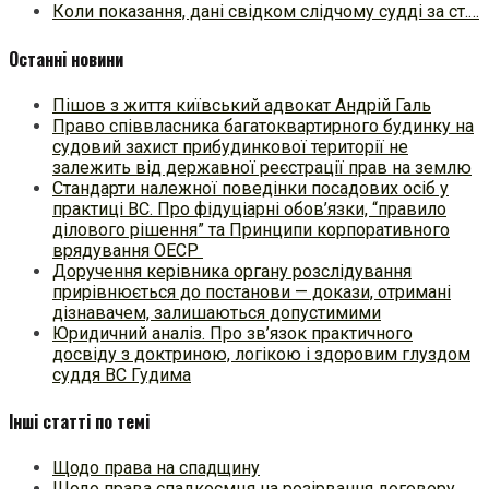
Коли показання, дані свідком слідчому судді за ст.…
Останні новини
Пішов з життя київський адвокат Андрій Галь
Право співвласника багатоквартирного будинку на
судовий захист прибудинкової території не
залежить від державної реєстрації прав на землю
Стандарти належної поведінки посадових осіб у
практиці ВC. Про фідуціарні обов’язки, “правило
ділового рішення” та Принципи корпоративного
врядування ОЕСР
Доручення керівника органу розслідування
прирівнюється до постанови — докази, отримані
дізнавачем, залишаються допустимими
Юридичний аналіз. Про зв’язок практичного
досвіду з доктриною, логікою і здоровим глуздом
суддя ВС Гудима
Інші статті по темі
Щодо права на спадщину
Щодо права спадкоємця на розірвання договору…