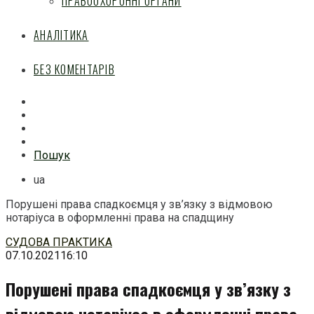
ПРАВООХОРОННІ ОРГАНИ
АНАЛІТИКА
БЕЗ КОМЕНТАРІВ
Facebook
Mail
Telegram
Feed
Пошук
ua
Порушені права спадкоємця у зв’язку з відмовою
нотаріуса в оформленні права на спадщину
Перейти
СУДОВА ПРАКТИКА
до
07.10.2021
16:10
змісту
Порушені права спадкоємця у зв’язку з
відмовою нотаріуса в оформленні права