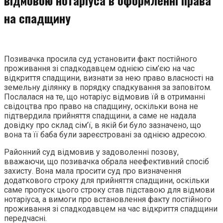
на спадщину
Позивачка просила суд установити факт постійного
проживання зі спадкодавцем однією сім’єю на час
відкриття спадщини, визнати за нею право власності на
земельну ділянку в порядку спадкування за заповітом.
Послалася на те, що нотаріус відмовив їй в отриманні
свідоцтва про право на спадщину, оскільки вона не
підтвердила прийняття спадщини, а саме не надала
довідку про склад сім’ї, в якій би було зазначено, що
вона та її баба були зареєстровані за однією адресою.
Районний суд відмовив у задоволенні позову,
вважаючи, що позивачка обрала неефективний спосіб
захисту. Вона мала просити суд про визначення
додаткового строку для прийняття спадщини, оскільки
саме пропуск цього строку став підставою для відмови
нотаріуса, а вимоги про встановлення факту постійного
проживання зі спадкодавцем на час відкриття спадщини
передчасні.