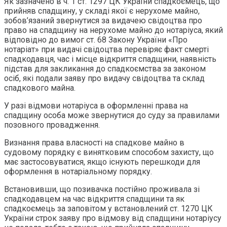
Як зазначено в ч. 1 ст. 1297 ЦК України спадкоємець, що
прийняв спадщину, у складі якої є нерухоме майно,
зобов’язаний звернутися за видачею свідоцтва про
право на спадщину на нерухоме майно до нотаріуса, який
відповідно до вимог ст. 68 Закону України «Про
нотаріат» при видачі свідоцтва перевіряє факт смерті
спадкодавця, час і місце відкриття спадщини, наявність
підстав для закликання до спадкоємства за законом
осіб, які подали заяву про видачу свідоцтва та склад
спадкового майна.
У разі відмови нотаріуса в оформленні права на
спадщину особа може звернутися до суду за правилами
позовного провадження.
Визнання права власності на спадкове майно в
судовому порядку є винятковим способом захисту, що
має застосовуватися, якщо існують перешкоди для
оформлення в нотаріальному порядку.
Встановивши, що позивачка постійно проживала зі
спадкодавцем на час відкриття спадщини та як
спадкоємець за заповітом у встановлений ст. 1270 ЦК
України строк заяву про відмову від спадщини нотаріусу