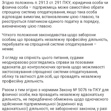
Згідно положень п. 291.3 ст. 291 ПКУ, юридична особа чи
фізична особа – підприємець може самостійно обрати
спрощену систему оподаткування, якщо така особа
відповідає вимогам, встановленим цією главою, та
реєструється платником єдиного податку в порядку,
визначеному цією главою.
Чіткого положення законодавства щодо заборони
особам, що провадить незалежну професійну діяльність,
перебувати на спрощеній системі оподаткування –
немає.
З огляду на спірність цього питання, судами
неодноразово розглядались справи за позовами
адвокатів до контролюючих органів щодо можливості
застосовування спрощеної системи оподаткування,
обліку та звітності для осіб, що провадять незалежну
професійну діяльність.
Разом з тим згідно з нормами Закону № 5076 та ПКУ для
фізичної особи, яка провадить незалежну адвокатську
діяльність, не передбачено обмежень щодо одночасного
здійснення підприємницької (відмінної від
адвокатської) діяльності, не забороненої законом, у разі