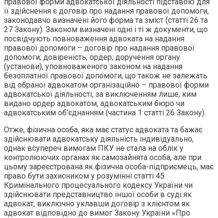
правової форми адвокатської діяльності підставою для
її здійснення є договір про надання правової допомоги,
законодавчо визначені його форма та зміст (статті 26 та
27 Закону). Законом визначені одні і ті ж документи, що
посвідчують повноваження адвоката на надання
правової допомоги – договір про надання правової
допомоги; довіреність; ордер; доручення органу
(установи), уповноваженого законом на надання
безоплатної правової допомоги, що також не залежать
від обраної адвокатом організаційно – правової форми
адвокатської діяльності, за виключенням лише, ким
видано ордер адвокатом, адвокатським бюро чи
адвокатським об’єднанням (частина 1 статті 26 Закону).
Отже, фізична особа, яка має статус адвоката та бажає
здійснювати адвокатську діяльність індивідуально,
однак всупереч вимогам ПКУ не стала на облік у
контролюючих органах як самозайнята особа, але при
цьому зареєстрована як фізична особа-підприємець, має
право бути захисником у розумінні статті 45
Кримінального процесуального кодексу України чи
здійснювати представництво іншої особи в суді як
адвокат, виключно уклавши договір з клієнтом як
адвокат відповідно до вимог Закону України «Про