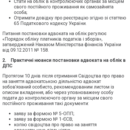
Стати на облік в контролюючих органах за місцем
свого постійного проживання як самозайнята
особа;
Отримати довідку про реєстрацію згідно зі статтею
65 Податкового кодексу України.
Питання постановки адвоката на облік регулює
«Порядок обліку платників податків і зборів»,
затверджений Наказом Міністерства фінансів України
від 09.12.2011 № 158.
2. Практичні нюанси постановки адвоката на облік в
ДПС
Протягом 10 днів після отримання Свідоцтва про право
на заняття адвокатською діяльністю адвокат
зобов’язаний особисто, рекомендованим листом із
описом вкладення, або через уповноважену особу
подати до контролюючого органу за місцем свого
постійного проживання такі документи:
заяву за формою № 5-ОПП;
заяву за формою № 1-ЄСВ;
копію свідоцтва про право на заняття