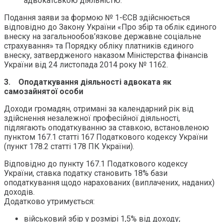
адвокатською діяльністю.
Подання заяви за формою № 1-ЄСВ здійснюється
відповідно до Закону України «Про збір та облік єдиного
внеску на загальнообов’язкове державне соціальне
страхування» та Порядку обліку платників єдиного
внеску, затвердженого наказом Міністерства фінансів
України від 24 листопада 2014 року № 1162.
3.
Оподаткування діяльності адвоката як
самозайнятої особи
Доходи громадян, отримані за календарний рік від
здійснення незалежної професійної діяльності,
підлягають оподаткуванню за ставкою, встановленою
пунктом 167.1 статті 167 Податкового кодексу України
(пункт 178.2 статті 178 ПК України).
Відповідно до пункту 167.1 Податкового кодексу
України, ставка податку становить 18% бази
оподаткування щодо нарахованих (виплачених, наданих)
доходів.
Додатково утримується:
військовий збір у розмірі 1,5% від доходу;