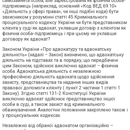
самозайнята особа, але зареєстрована як фізична особа-
підприємець (наприклад, основний «Код ВЕД 69.10»
«Діяльність у сфері права», чи інші подібні коди) бути
захисником у розумінні статті 45 Кримінального
процесуального кодексу України чи бути представником
клієнта у суді як адвокат, уклавши договір з клієнтом як
фізична особа-підприємець і при цьому не уклавши
договору як адвокат?
Законом України «Про адвокатуру та адвокатську
діяльність» (надалі – Закон) визначено, що адвокатську
діяльність на підставах та в порядку, що передбачені
цим Законом, здійснює виключно адвокат – фізична
особа. Адвокатська діяльність є незалежною
професійною діяльність адвоката щодо здійснення
захисту, представництва та надання інших видів
правової допомоги клієнту ( пункт 2 частини 1 статті 1
Закону). Згідно статті 131-2 Конституції України
виключно адвокат здійснює представництво іншої
особи в суді, а також захист від кримінального
обвинувачення. Аналогічні положення закріплено також і
у процесуальних кодексах.
Незалежно від обраної адвокатом організаційно –