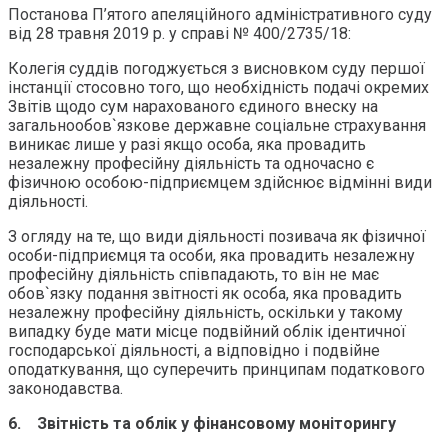
Постанова П’ятого апеляційного адміністративного суду
від 28 травня 2019 р. у справі № 400/2735/18:
Колегія суддів погоджується з висновком суду першої
інстанції стосовно того, що необхідність подачі окремих
Звітів щодо сум нарахованого єдиного внеску на
загальнообов`язкове державне соціальне страхування
виникає лише у разі якщо особа, яка провадить
незалежну професійну діяльність та одночасно є
фізичною особою-підприємцем здійснює відмінні види
діяльності.
З огляду на те, що види діяльності позивача як фізичної
особи-підприємця та особи, яка провадить незалежну
професійну діяльність співпадають, то він не має
обов`язку подання звітності як особа, яка провадить
незалежну професійну діяльність, оскільки у такому
випадку буде мати місце подвійний облік ідентичної
господарської діяльності, а відповідно і подвійне
оподаткування, що суперечить принципам податкового
законодавства.
6. Звітність та облік у фінансовому моніторингу