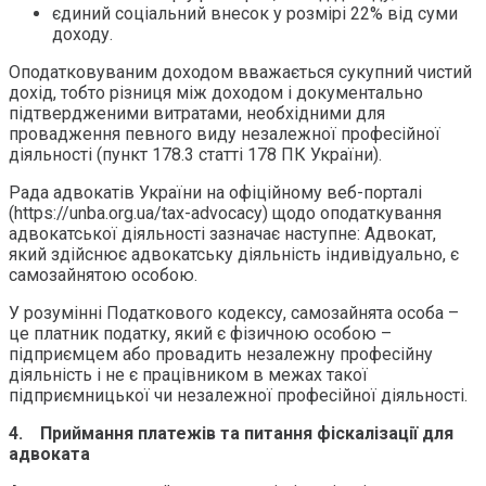
єдиний соціальний внесок у розмірі 22% від суми
доходу.
Оподатковуваним доходом вважається сукупний чистий
дохід, тобто різниця між доходом і документально
підтвердженими витратами, необхідними для
провадження певного виду незалежної професійної
діяльності (пункт 178.3 статті 178 ПК України).
Рада адвокатів України на офіційному веб-порталі
(https://unba.org.ua/tax-advocacy) щодо оподаткування
адвокатської діяльності зазначає наступне: Адвокат,
який здійснює адвокатську діяльність індивідуально, є
самозайнятою особою.
У розумінні Податкового кодексу, самозайнята особа –
це платник податку, який є фізичною особою –
підприємцем або провадить незалежну професійну
діяльність і не є працівником в межах такої
підприємницької чи незалежної професійної діяльності.
4.
Приймання платежів та питання фіскалізації для
адвоката