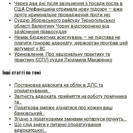
Через два дні після звільнення з посади посла в
США Стефанішина отримала нову підозру — вже
друге кримінальне провадження проти неї
Суддю Зборівського райсуду Тернопільської
області Валентину Чорну відсторонено від
здійснення правосуддя
Немає бюджетних асигнувань — не підстава не
платити гонорар адвокату: держорган програв цей
аргумент у ВС
Усиновлення. Про національну практику та
практику ЄСПЛ суддя Людмила Макаренко
Інші статті по темі
Постановка адвоката на облік в ДПС та
оподаткування…
Звітність адвоката, прийняття на роботу помічника
та…
Податкова зможе дізнатися про кожен ваш
банківський…
Згідно з податковими змінами нотаріуси почнуть…
Що слід знати у питанні оподаткування
адвокатської…