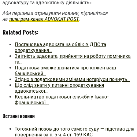
адвокатуру та адвокатську діяльність».
Аби першими отримувати новини, підпишіться
на
телеграм-канал ADVOKAT POST
.
Related Posts:
Постановка адвоката на облік в ДПС та
оподаткування…
Звітність адвоката, прийняття на роботу помічника
та…
Податкова зможе дізнатися про кожен ваш
банківський…
Згідно з податковими змінами нотаріуси почнуть…
Що слід знати у питанні оподаткування
адвокатської…
Керівництво податкової служби у Івано-
Франківської…
Останні новини
Тотожний позов до того самого суду — підстава для
повернення за п. 5 ч. 4 ст. 169 КАС