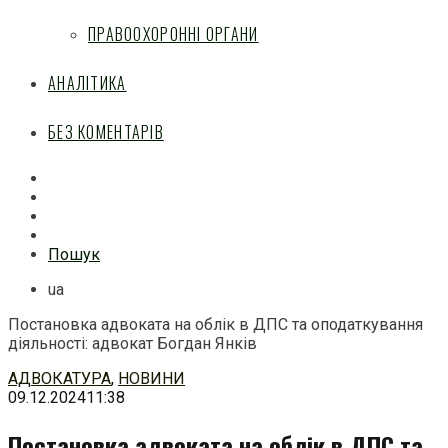
ПРАВООХОРОННІ ОРГАНИ
АНАЛІТИКА
БЕЗ КОМЕНТАРІВ
Facebook
Mail
Telegram
Feed
Пошук
ua
Постановка адвоката на облік в ДПС та оподаткування
діяльності: адвокат Богдан Янків
Перейти
АДВОКАТУРА
,
НОВИНИ
до
09.12.2024
11:38
змісту
Постановка адвоката на облік в ДПС та