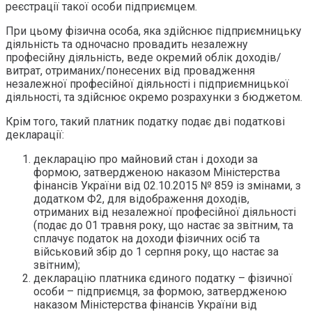
реєстрації такої особи підприємцем.
При цьому фізична особа, яка здійснює підприємницьку
діяльність та одночасно провадить незалежну
професійну діяльність, веде окремий облік доходів/
витрат, отриманих/понесених від провадження
незалежної професійної діяльності і підприємницької
діяльності, та здійснює окремо розрахунки з бюджетом.
Крім того, такий платник податку подає дві податкові
декларації:
декларацію про майновий стан і доходи за
формою, затвердженою наказом Міністерства
фінансів України від 02.10.2015 № 859 із змінами, з
додатком Ф2, для відображення доходів,
отриманих від незалежної професійної діяльності
(подає до 01 травня року, що настає за звітним, та
сплачує податок на доходи фізичних осіб та
військовий збір до 1 серпня року, що настає за
звітним);
декларацію платника єдиного податку – фізичної
особи – підприємця, за формою, затвердженою
наказом Міністерства фінансів України від