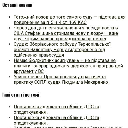
Останні новини
Тотожний позов до того самого суду — підстава для
повернення за п. 5 ч. 4 ст. 169 КАС
Через два дні після звільнення з посади посла в
США Стефанішина отримала нову підозру — вже
друге кримінальне провадження проти неї
Суддю Зборівського райсуду Тернопільської
області Валентину Чорну відсторонено від
здійснення правосуддя
Немає бюджетних асигнувань — не підстава не
платити гонорар адвокату: держорган програв цей
аргумент у ВС
Усиновлення. Про національну практику та
практику ЄСПЛ суддя Людмила Макаренко
Інші статті по темі
Постановка адвоката на облік в ДПС та
оподаткування…
Постановка адвоката на облік в ДПС та
оподаткування…