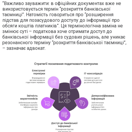
“Важливо зауважити: в офіційних документах вже не
використовується термін “розкриття банківської
таємниці”. Натомість говориться про “розширення
підстав для позасудового доступу до інформації про
обсяги коштів платників”. Ця термінологічна заміна не
змінює суті – податкова хоче отримати доступ до
банківської інформації без судових рішень, але уникає
резонансного терміну “розкриття банківської таємниці”,
– зазначає адвокат.