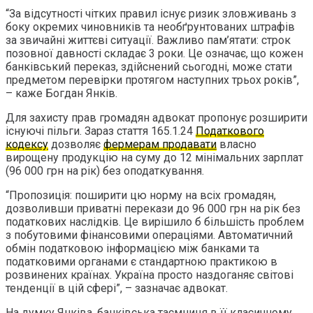
“За відсутності чітких правил існує ризик зловживань з
боку окремих чиновників та необґрунтованих штрафів
за звичайні життєві ситуації. Важливо пам’ятати: строк
позовної давності складає 3 роки. Це означає, що кожен
банківський переказ, здійснений сьогодні, може стати
предметом перевірки протягом наступних трьох років”,
– каже Богдан Янків.
Для захисту прав громадян адвокат пропонує розширити
існуючі пільги. Зараз стаття 165.1.24
Податкового
кодексу
дозволяє
фермерам продавати
власно
вирощену продукцію на суму до 12 мінімальних зарплат
(96 000 грн на рік) без оподаткування.
“Пропозиція: поширити цю норму на всіх громадян,
дозволивши приватні перекази до 96 000 грн на рік без
податкових наслідків. Це вирішило б більшість проблем
з побутовими фінансовими операціями. Автоматичний
обмін податковою інформацією між банками та
податковими органами є стандартною практикою в
розвинених країнах. Україна просто наздоганяє світові
тенденції в цій сфері”, – зазначає адвокат.
На думку Янківа, банківська таємниця в її класичному