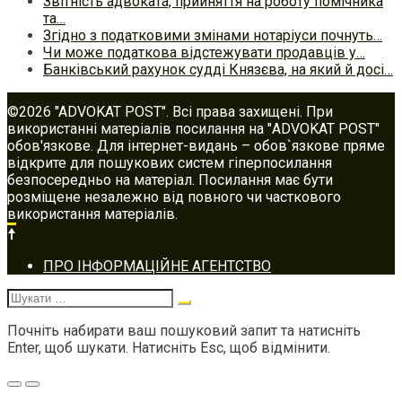
Звітність адвоката, прийняття на роботу помічника
та…
Згідно з податковими змінами нотаріуси почнуть…
Чи може податкова відстежувати продавців у…
Банківський рахунок судді Князєва, на який й досі…
©2026 "ADVOKAT POST". Всі права захищені. При
використанні матеріалів посилання на "ADVOKAT POST"
обов'язкове. Для інтернет-видань – обов`язкове пряме
відкрите для пошукових систем гіперпосилання
безпосередньо на матеріал. Посилання має бути
розміщене незалежно від повного чи часткового
використання матеріалів.
Footer
ПРО ІНФОРМАЦІЙНЕ АГЕНТСТВО
navigation
Шукати:
Почніть набирати ваш пошуковий запит та натисніть
Enter, щоб шукати. Натисніть Esc, щоб відмінити.
Меню