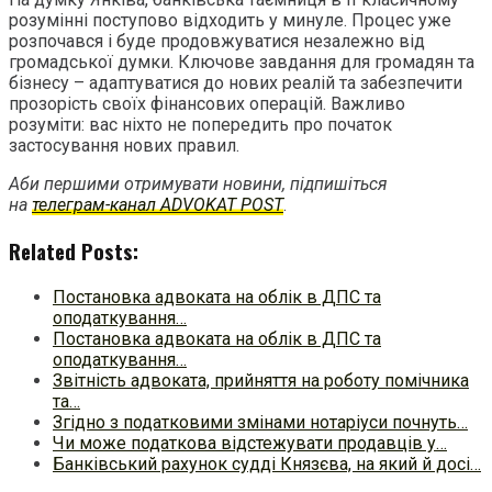
розумінні поступово відходить у минуле. Процес уже
розпочався і буде продовжуватися незалежно від
громадської думки. Ключове завдання для громадян та
бізнесу – адаптуватися до нових реалій та забезпечити
прозорість своїх фінансових операцій. Важливо
розуміти: вас ніхто не попередить про початок
застосування нових правил.
Аби першими отримувати новини, підпишіться
на
телеграм-канал ADVOKAT POST
.
Related Posts:
Постановка адвоката на облік в ДПС та
оподаткування…
Постановка адвоката на облік в ДПС та
оподаткування…
Звітність адвоката, прийняття на роботу помічника
та…
Згідно з податковими змінами нотаріуси почнуть…
Чи може податкова відстежувати продавців у…
Банківський рахунок судді Князєва, на який й досі…