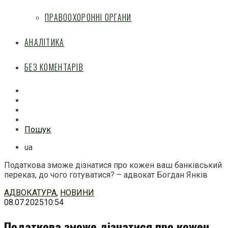
ПРАВООХОРОННІ ОРГАНИ
АНАЛІТИКА
БЕЗ КОМЕНТАРІВ
Facebook
Mail
Telegram
Feed
Пошук
ua
Податкова зможе дізнатися про кожен ваш банківський
переказ, до чого готуватися? – адвокат Богдан Янків
Перейти
АДВОКАТУРА
,
НОВИНИ
до
08.07.2025
10:54
змісту
Податкова зможе дізнатися про кожен