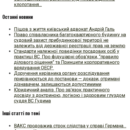
клопотання…
Останні новини
Пішов з життя київський адвокат Андрій Галь
Право співвласника багатоквартирного будинку на
судовий захист прибудинкової території не
залежить від державної реєстрації прав на землю
Стандарти належної поведінки посадових осіб у
практиці ВC. Про фідуціарні обов’язки, “правило
ділового рішення” та Принципи корпоративного
врядування ОЕСР
Доручення керівника органу розслідування
прирівнюється до постанови — докази, отримані
дізнавачем, залишаються допустимими
Юридичний аналіз. Про зв’язок практичного
досвіду з доктриною, логікою і здоровим глуздом
суддя ВС Гудима
Інші статті по темі
ВАКС продовжив строк слідства у справі Германа…