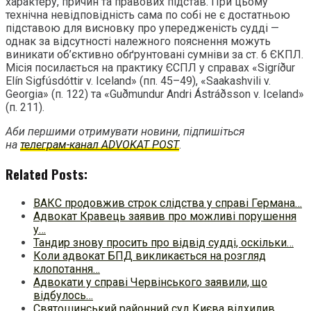
характеру, причин та правових підстав. При цьому
технічна невідповідність сама по собі не є достатньою
підставою для висновку про упередженість судді —
однак за відсутності належного пояснення можуть
виникати об’єктивно обґрунтовані сумніви за ст. 6 ЄКПЛ.
Місія посилається на практику ЄСПЛ у справах «Sigríður
Elín Sigfúsdóttir v. Iceland» (пп. 45–49), «Saakashvili v.
Georgia» (п. 122) та «Guðmundur Andri Ástráðsson v. Iceland»
(п. 211).
Аби першими отримувати новини, підпишіться
на
телеграм-канал ADVOKAT POST
.
Related Posts:
ВАКС продовжив строк слідства у справі Германа…
Адвокат Кравець заявив про можливі порушення
у…
Тандир знову просить про відвід судді, оскільки…
Коли адвокат БПД викликається на розгляд
клопотання…
Адвокати у справі Червінського заявили, що
відбулось…
Святошинський районний суд Києва відхилив