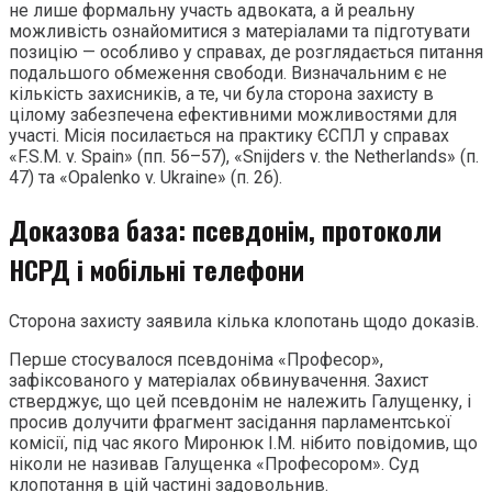
не лише формальну участь адвоката, а й реальну
можливість ознайомитися з матеріалами та підготувати
позицію — особливо у справах, де розглядається питання
подальшого обмеження свободи. Визначальним є не
кількість захисників, а те, чи була сторона захисту в
цілому забезпечена ефективними можливостями для
участі. Місія посилається на практику ЄСПЛ у справах
«F.S.M. v. Spain» (пп. 56–57), «Snijders v. the Netherlands» (п.
47) та «Opalenko v. Ukraine» (п. 26).
Доказова база: псевдонім, протоколи
НСРД і мобільні телефони
Сторона захисту заявила кілька клопотань щодо доказів.
Перше стосувалося псевдоніма «Професор»,
зафіксованого у матеріалах обвинувачення. Захист
стверджує, що цей псевдонім не належить Галущенку, і
просив долучити фрагмент засідання парламентської
комісії, під час якого Миронюк І.М. нібито повідомив, що
ніколи не називав Галущенка «Професором». Суд
клопотання в цій частині задовольнив.