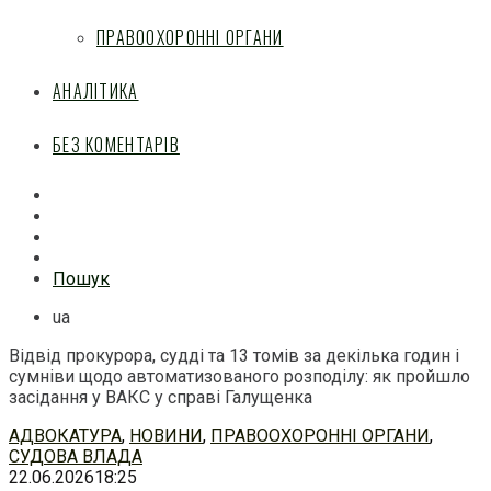
ПРАВООХОРОННІ ОРГАНИ
АНАЛІТИКА
БЕЗ КОМЕНТАРІВ
Facebook
Mail
Telegram
Feed
Пошук
ua
Відвід прокурора, судді та 13 томів за декілька годин і
сумніви щодо автоматизованого розподілу: як пройшло
засідання у ВАКС у справі Галущенка
Перейти
АДВОКАТУРА
,
НОВИНИ
,
ПРАВООХОРОННІ ОРГАНИ
,
до
СУДОВА ВЛАДА
змісту
22.06.2026
18:25