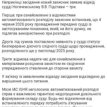
Наприкінці засідання новий захисник заявив відвід
судді Ногачевському В.В. Підстави — три.
Перша: при ознайомленні з відомостями
автоматизованого розподілу захисник встановив, що 4
червня 2026 року провадження передано судді із
застосуванням показника, який, на його думку, не
підлягав використанню при розподілі.
Друга: під сумнів поставлено наявність у судді статусу
безперервно діючого слідчого судді щодо провадження,
розподіленого ще у листопаді 2025 року.
Третя: відмова надати час для ознайомлення з
матеріалами розцінена захистом як свідчення
упередженого ставлення до сторони захисту.
У зв’язку із заявленням відводу засідання відкладено до
вирішення цього питання.
Місія IAC ISHR наголосила: автоматизований розподіл
справ є важливою гарантією недопущення довільного
формування складу суду. Будь-які відхилення від
встановленого порядку потребують з’ясування