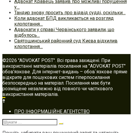
Адвокат Кравець заявив про можливі порушення
у…
Тандир знову просить про відвід судді, оскільки…
Коли адвокат БПД викликається на розгляд
клопотання…
Адвокати у справі Червінського заявили, що
відбулось…
Святошинський районний суд Києва відхилив
клопотання…
©2026 "ADVOKAT POST". Всі права захищені. При
використанні матеріалів посилання на "ADVOKAT POST"
обов'язкове. Для інтернет-видань – обов`язкове пряме
відкрите для пошукових систем гіперпосилання
безпосередньо на матеріал. Посилання має бути
розміщене незалежно від повного чи часткового
використання матеріалів.
Footer
ПРО ІНФОРМАЦІЙНЕ АГЕНТСТВО
navigation
Шукати:
Почніть набирати ваш пошуковий запит та натисніть