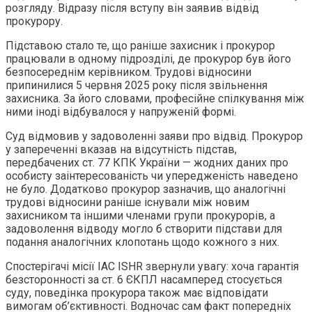
розгляду. Відразу після вступу він заявив відвід
прокурору.
Підставою стало те, що раніше захисник і прокурор
працювали в одному підрозділі, де прокурор був його
безпосереднім керівником. Трудові відносини
припинилися 5 червня 2025 року після звільнення
захисника. За його словами, професійне спілкування між
ними іноді відбувалося у напруженій формі.
Суд відмовив у задоволенні заяви про відвід. Прокурор
у запереченні вказав на відсутність підстав,
передбачених ст. 77 КПК України — жодних даних про
особисту заінтересованість чи упередженість наведено
не було. Додатково прокурор зазначив, що аналогічні
трудові відносини раніше існували між новим
захисником та іншими членами групи прокурорів, а
задоволення відводу могло б створити підстави для
подання аналогічних клопотань щодо кожного з них.
Спостерігачі місії IAC ISHR звернули увагу: хоча гарантія
безсторонності за ст. 6 ЄКПЛ насамперед стосується
суду, поведінка прокурора також має відповідати
вимогам об’єктивності. Водночас сам факт попередніх