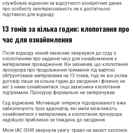
службових відносин за відсутності конкретних даних
про особисту заінтересованість не є достатньою
підставою для відводу.
13 томів за кілька годин: клопотання про
час для ознайомлення
Після відводу новий захисник звернувся до суду з
клопотанням про надання часу для ознайомлення з
матеріалами провадження. Він зазначив, що клопотання
прокурора про продовження тримання під вартою
обґрунтоване матеріалами на 13 томів, тоді як він уклав
договір лише за кілька годин до засідання і фізично не
міг з ними ознайомитися. Інші захисники клопотання
підтримали. Прокурор формально не заперечував.
Суд відмовив. Мотивація: інтереси підозрюваного вже
забезпечують троє адвокатів, які мали можливість
ознайомитися з матеріалами, а клопотання прокурора
надійшло приблизно за тиждень до засідання.
Місія IAC ISHR звернула увагу: право на захист охоплює