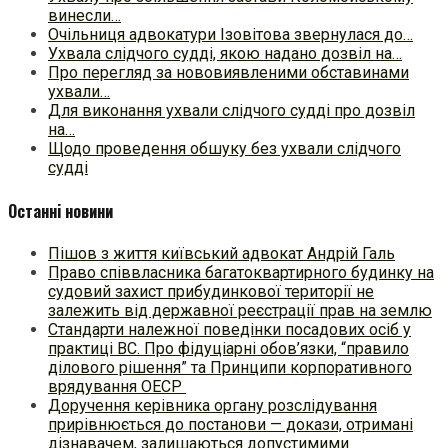
винесли…
Очільниця адвокатури Ізовітова звернулася до…
Ухвала слідчого судді, якою надано дозвіл на…
Про перегляд за нововиявленими обставинами
ухвали…
Для виконання ухвали слідчого судді про дозвіл
на…
Щодо проведення обшуку без ухвали слідчого
судді
Останні новини
Пішов з життя київський адвокат Андрій Галь
Право співвласника багатоквартирного будинку на
судовий захист прибудинкової території не
залежить від державної реєстрації прав на землю
Стандарти належної поведінки посадових осіб у
практиці ВC. Про фідуціарні обов’язки, “правило
ділового рішення” та Принципи корпоративного
врядування ОЕСР
Доручення керівника органу розслідування
прирівнюється до постанови — докази, отримані
дізнавачем, залишаються допустимими