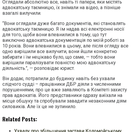
Оглядали абсолютно все, навіть ті папери, яки містять
адвокатську таємницю, їх знімали на відео, а пізніше
взагалі вилучили.
“Вони оглядали дуже багато документів, які становлять
адвокатську таємницю. Я їм надав всі електронні носії
для того, щоби вони впевнилися в тому, що тут
виключно адвокатська документація по моїй роботі за
10 років. Вони впевнилися в цьому, але після огляду все
одно вирішили все вилучити, вони йшли конкретно
забирати і їм нецікаво було, що саме, — тобто вони
вирішили паралізувати повністю мою адвокатську
діяльність.”, — розповідає юрист.
Він додає, потрапили до будинку навіть без ухвали
слідчого судді – працівники ДБР діяли з численними
порушеннями, про це вже заявляють в Комітеті захисту
прав адвокатів. Його представники одразу виїхали на
місце обшуку та спробували завадити незаконним діям
силовиків. Але їх це не зупинило.
Related Posts:
Ухвалу про збільшення застави Коломойському