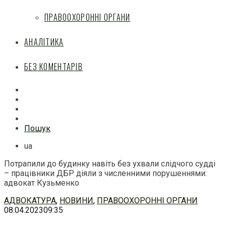
ПРАВООХОРОННІ ОРГАНИ
АНАЛІТИКА
БЕЗ КОМЕНТАРІВ
Facebook
Mail
Telegram
Feed
Пошук
ua
Потрапили до будинку навіть без ухвали слідчого судді
– працівники ДБР діяли з численними порушеннями:
адвокат Кузьменко
Перейти
АДВОКАТУРА
,
НОВИНИ
,
ПРАВООХОРОННІ ОРГАНИ
до
08.04.2023
09:35
змісту