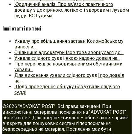
Юридичний аналіз. Про зв’язок практичного
досвіду з доктриною, логікою і здоровим глуздом
суддя ВС Гудима
Інші статті по темі
Ухвалу про збільшення застави Коломойському
винесли…
Очільниця адвокатури Ізовітова звернулася до…
Ухвала слідчого судді, якою надано дозвіл на…
Про перегляд за нововиявленими обставинами
ухвали…
Для виконання ухвали слідчого судді про дозвіл
на…
Щодо проведення обшуку без ухвали слідчого
судді
©2026 "ADVOKAT POST". Всі права захищені. При
використанні матеріалів посилання на "ADVOKAT POST"
обов'язкове. Для інтернет-видань – обов`язкове пряме
відкрите для пошукових систем гіперпосилання
безпосередньо на матеріал. Посилання має бути