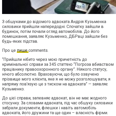
З обшуками до відомого адвоката Андрія Кузьменка
силовики прийшли напередодні. Спочатку зайшли в
будинок, потім почали огляд автомобілів. До його
помешкання, заявляє Кузьменко, ДБРвці зайшли без
будь-яких підстав.
Про це
пише
comments.
“Прийшли нібито через мою причетність до
кримінальної справи за 345 статтею “Погроза вбивством
працівнику правоохоронного органу”. Ніякого статусу,
нічого абсолютно. Враховуючи, що було озвучено
прізвище мого клієнта, яке я не можу розголошувати, я
напряму пов’язую це з тиском на адвоката” — заявляє
Кузьменко.
До цієї справи, запевняє адвокат, він не має жодного
стосунку. За словами адвоката, під час обшуку силовики
забрали документи, флешки і навіть автомобіль
адвоката, його дружини та ще один – власність фірми.