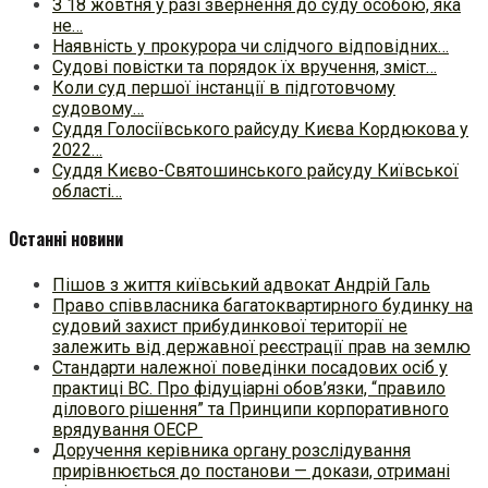
З 18 жовтня у разі звернення до суду особою, яка
не…
Наявність у прокурора чи слідчого відповідних…
Судові повістки та порядок їх вручення, зміст…
Коли суд першої інстанції в підготовчому
судовому…
Суддя Голосіївського райсуду Києва Кордюкова у
2022…
Суддя Києво-Святошинського райсуду Київської
області…
Останні новини
Пішов з життя київський адвокат Андрій Галь
Право співвласника багатоквартирного будинку на
судовий захист прибудинкової території не
залежить від державної реєстрації прав на землю
Стандарти належної поведінки посадових осіб у
практиці ВC. Про фідуціарні обов’язки, “правило
ділового рішення” та Принципи корпоративного
врядування ОЕСР
Доручення керівника органу розслідування
прирівнюється до постанови — докази, отримані