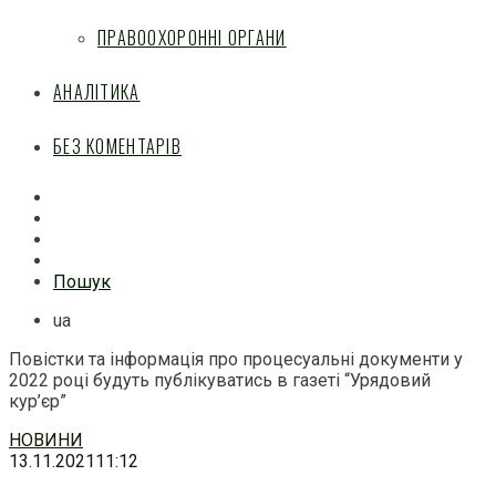
ПРАВООХОРОННІ ОРГАНИ
АНАЛІТИКА
БЕЗ КОМЕНТАРІВ
Facebook
Mail
Telegram
Feed
Пошук
ua
Повістки та інформація про процесуальні документи у
2022 році будуть публікуватись в газеті “Урядовий
кур’єр”
Перейти
НОВИНИ
до
13.11.2021
11:12
змісту