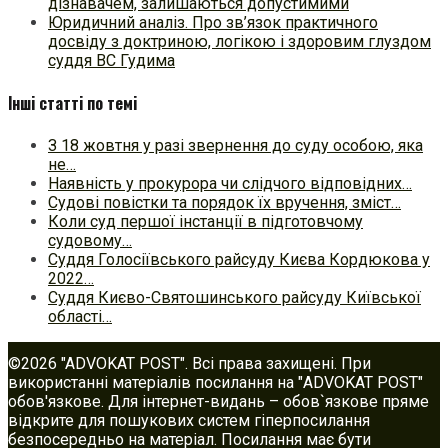
дізнавачем, залишаються допустимими
Юридичний аналіз. Про зв’язок практичного
досвіду з доктриною, логікою і здоровим глуздом
суддя ВС Гудима
Інші статті по темі
З 18 жовтня у разі звернення до суду особою, яка
не…
Наявність у прокурора чи слідчого відповідних…
Судові повістки та порядок їх вручення, зміст…
Коли суд першої інстанції в підготовчому
судовому…
Суддя Голосіївського райсуду Києва Кордюкова у
2022…
Суддя Києво-Святошинського райсуду Київської
області…
©2026 "ADVOKAT POST". Всі права захищені. При
використанні матеріалів посилання на "ADVOKAT POST"
обов'язкове. Для інтернет-видань – обов`язкове пряме
відкрите для пошукових систем гіперпосилання
безпосередньо на матеріал. Посилання має бути