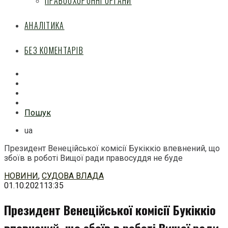
ПРАВООХОРОННІ ОРГАНИ
АНАЛІТИКА
БЕЗ КОМЕНТАРІВ
Facebook
Mail
Telegram
Feed
Пошук
ua
Президент Венеційської комісії Букіккіо впевнений, що
збоїв в роботі Вищої ради правосуддя не буде
Перейти
НОВИНИ
,
СУДОВА ВЛАДА
до
01.10.2021
13:35
змісту
Президент Венеційської комісії Букіккіо
впевнений, що збоїв в роботі Вищої ради