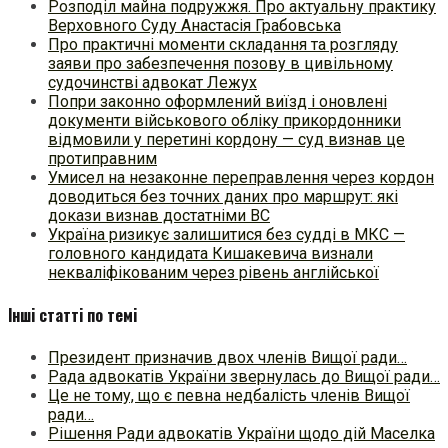
Розподіл майна подружжя. Про актуальну практику
Верховного Суду Анастасія Грабовська
Про практичні моменти складання та розгляду
заяви про забезпечення позову в цивільному
судочинстві адвокат Лежух
Попри законно оформлений виїзд і оновлені
документи військового обліку прикордонники
відмовили у перетині кордону — суд визнав це
протиправним
Умисел на незаконне переправлення через кордон
доводиться без точних даних про маршрут: які
докази визнав достатніми ВС
Україна ризикує залишитися без судді в МКС —
головного кандидата Кишакевича визнали
некваліфікованим через рівень англійської
Інші статті по темі
Президент призначив двох членів Вищої ради…
Рада адвокатів України звернулась до Вищої ради…
Це не тому, що є певна недбалість членів Вищої
ради…
Рішення Ради адвокатів України щодо дій Маселка