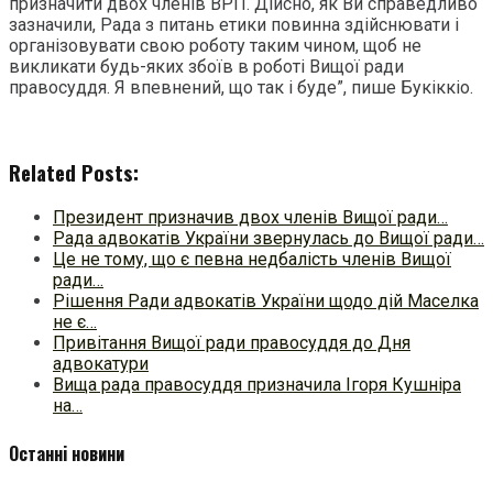
призначити двох членів ВРП. Дійсно, як Ви справедливо
зазначили, Рада з питань етики повинна здійснювати і
організовувати свою роботу таким чином, щоб не
викликати будь-яких збоїв в роботі Вищої ради
правосуддя. Я впевнений, що так і буде”, пише Букіккіо.
Related Posts:
Президент призначив двох членів Вищої ради…
Рада адвокатів України звернулась до Вищої ради…
Це не тому, що є певна недбалість членів Вищої
ради…
Рішення Ради адвокатів України щодо дій Маселка
не є…
Привітання Вищої ради правосуддя до Дня
адвокатури
Вища рада правосуддя призначила Ігоря Кушніра
на…
Останні новини