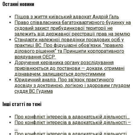
Останні новини
Пішов з життя київський адвокат Андрій Галь
Право співвласника багатоквартирного будинку на
судовий захист прибудинкової території не
залежить від державної реєстрації прав на землю
Стандарти належної поведінки посадових осіб у
практиці ВC. Про фідуціарні обов’язки, “правило
ділового рішення” та Принципи корпоративного
врядування ОЕСР
Доручення керівника органу розслідування
прирівнюється до постанови — докази, отримані
дізнавачем, залишаються допустимими
Юридичний аналіз. Про зв’язок практичного
досвіду з доктриною, логікою і здоровим глуздом
суддя ВС Гудима
Інші статті по темі
Про конфлікт інтересів в адвокатській діяльності…
Про конфлікт інтересів в адвокатській діяльності –
…
Про конфлікт інтересів в адвокатській діяльності…