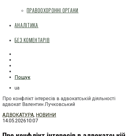
ПРАВООХОРОННІ ОРГАНИ
АНАЛІТИКА
БЕЗ КОМЕНТАРІВ
Facebook
Mail
Telegram
Feed
Пошук
ua
Про конфлікт інтересів в адвокатській діяльності
адвокат Валентин Лучковський
Перейти
АДВОКАТУРА
,
НОВИНИ
до
14.05.2026
10:07
змісту
Про конфлікт інтересів в адвокатській