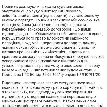
Позивач, реалізуючи право на судовий захист і
звертаючись до суду з негаторним позовом,
зобов`язаний довести (підтвердити) в установленому
законом порядку, що він є власником або особою, яка
володіє майном (має речове право) з підстави,
передбаченої законом або договором, і що діями
відповідача, не пов`язаними з позбавленням володіння,
порушується його право власності чи законного
володіння, а суд має – перевірити доводи та докази,
якими позивач обґрунтовує свої вимоги, і вирішити
питання про наявність чи відсутність підстав для
правового захисту позивача. Відсутність порушеного або
оспорюваного права позивача є підставою для
ухвалення рішення про відмову в задоволенні позову
незалежно від інших встановлених судом обставин.
Постанова КГС ВС від 25.05.2021 у справі № 910/91/20.
Підставою негаторного позову слугують посилання
позивача на належне йому право користування майном,
а також факти, що підтверджують протиправні дії
відповідача у створенні позивачеві перешкод щодо
здійснення цих правомочностей. Встановлення саме
зазначених обставин входить до предмета доказування