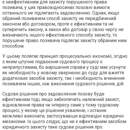
є неефективним для захисту порушеного права
позивача, у цих правовідносинах позовні вимоги
останнього не підлягають задоволенню. Однак, якщо
обраний позивачем спосіб захисту не передбачений
законом або договором, проте є ефективним та не
суперечить закону, а закон або договір у свою чергу не
визначають іншого ефективного способу захисту, то
порушене право позивача підлягає захисту обраним ним
способом.
У цьому полягає принцип процесуальної економії, згідно
з яким штучне подвоєння судового процесу є
неприпустимим, бо вирішення справи у суді має усунути
як необхідність у новому зверненні до суду для вжиття
додаткових засобів захисту, так і необхідність вчинення
позивачем інших, ніж виконання судового рішення, дій.
Судове рішення про задоволення позову буде
ефективним тоді, якщо забезпечить належний захист,
відновлення права чи інтересу саме у тому судовому
процесі, у якому це рішення ухвалене, і останнє
можливо виконати, застосувавши відповідні юридичні
механізми. Із цього слідує, що не є ефективним засобом
юридичного захисту таке судове рішення про