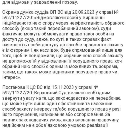
для відмови у задоволенні позову.
Окрема думка суддів ВП ВС від 20.09.2023 у справі №
592/11227/20: «Відмовляючи особі у вирішенні
ініційованого нею спору через неефективність обраного
способу (якщо такий передбачений законом), суди
фактично можуть обмежувати право такої особи на
доступ до суду, адже, по суті, в таких справах факт
наявності в особи доступу до засобів правового захисту
є ілюзорним і, як наслідок, буде спрямований лише для
того, щоб їй повідомили, що обраний нею спосіб захисту
не допоможе їй у відновленні її порушеного права, хоч
обраний нею спосіб є одним із можливих та, зокрема,
таким, що також може відновити порушене право чи
інтерес».
Постанова КЦС ВС від 15.11.2023 у справі №
592/11227/20: Верховний Суд вважає необхідним
звернути увагу на те, що законодавство не передбачає,
що може бути лише один ефективний та належний
спосіб захисту інтересу та/або порушеного права у разі
його порушення, невизнання або оспорювання. За
певних законодавчих умов, якщо визнання правочину
недійсним не є обов`язковою умовою реалізації