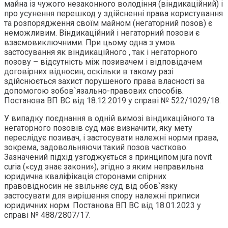
майна із чужого незаконного володіння (віндикаційний) і
про усунення перешкод у здійсненні права користування
та розпорядження своїм майном (негаторний позов) є
неможливим. Віндикаційний і негаторний позови є
взаємовиключними. При цьому одна з умов
застосування як віндикаційного , так і негаторного
позову – відсутність між позивачем і відповідачем
договірних відносин, оскільки в такому разі
здійснюється захист порушеного права власності за
допомогою зобов`язально-правових способів.
Постанова ВП ВС від 18.12.2019 у справі № 522/1029/18.
У випадку поєднання в одній вимозі віндикаційного та
негаторного позовів суд має визначити, яку мету
переслідує позивач, і застосувати належні норми права,
зокрема, задовольняючи такий позов частково.
Зазначений підхід узгоджується з принципом jura novit
curia («суд знає закони»), згідно з яким неправильна
юридична кваліфікація сторонами спірних
правовідносин не звільняє суд від обов`язку
застосувати для вирішення спору належні приписи
юридичних норм. Постанова ВП ВС від 18.01.2023 у
справі № 488/2807/17.