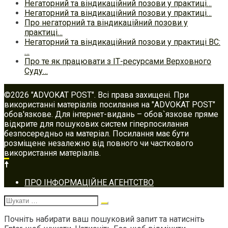
Негаторний та віндикаційний позови у практиці…
Негаторний та віндикаційний позови у практиці…
Про негаторний та віндикаційний позови у
практиці…
Негаторний та віндикаційний позови у практиці ВС:
…
Про те як працювати з ІТ-ресурсами Верховного
Суду…
©2026 "ADVOKAT POST". Всі права захищені. При
використанні матеріалів посилання на "ADVOKAT POST"
обов'язкове. Для інтернет-видань – обов`язкове пряме
відкрите для пошукових систем гіперпосилання
безпосередньо на матеріал. Посилання має бути
розміщене незалежно від повного чи часткового
використання матеріалів.
Footer
ПРО ІНФОРМАЦІЙНЕ АГЕНТСТВО
navigation
Шукати:
Почніть набирати ваш пошуковий запит та натисніть