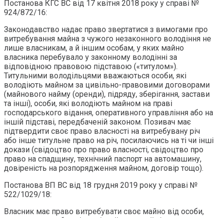
Постанова КГС ВС від 17 квітня 2018 року у справі №
924/872/16:
Законодавство надає право звертатися з вимогами про
витребування майна з чужого незаконного володіння не
лише власникам, а й іншим особам, у яких майно
власника перебувало у законному володінні за
відповідною правовою підставою («титулом»).
Титульними володільцями вважаються особи, які
володіють майном за цивільно-правовими договорами
(майнового найму (оренди), підряду, зберігання, застави
та інші), особи, які володіють майном на праві
господарського відання, оперативного управління або на
іншій підставі, передбаченій законом. Позивач має
підтвердити своє право власності на витребувану річ
або інше титульне право на річ, посилаючись на ті чи інші
докази (свідоцтво про право власності, свідоцтво про
право на спадщину, технічний паспорт на автомашину,
довіреність на розпорядження майном, договір тощо).
Постанова ВП ВС від 18 грудня 2019 року у справі №
522/1029/18:
Власник має право витребувати своє майно від особи,