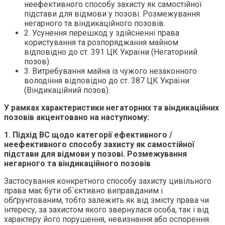
неефективного способу захисту як самостійної
підстави для відмови у позові. Розмежування
негарного та віндикаційного позовів.
2. Усунення перешкод у здійсненні права
користування та розпоряджання майном
відповідно до ст. 391 ЦК України (Негаторний
позов).
3. Витребування майна із чужого незаконного
володіння відповідно до ст. 387 ЦК України
(Віндикаційний позов).
У рамках характеристики негаторних та віндикаційних
позовів акцентовано на наступному:
1. П
ідхід ВС щодо категорії ефективного /
неефективного способу захисту як самостійної
підстави для відмови у позові.
Р
озмежування
негарного та віндикаційного позовів
Застосування конкретного способу захисту цивільного
права має бути об`єктивно виправданим і
обґрунтованим, тобто залежить як від змісту права чи
інтересу, за захистом якого звернулася особа, так і від
характеру його порушення, невизнання або оспорення.