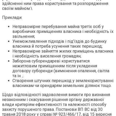
здійсненні ним права користування та розпорядження
своїм майном.\
Приклади:
Неправомірне перебування майна третіх осіб у
виробничих приміщеннях власника і необхідність їх
звільнення;
Унеможливлення підходів і під’їздів до будинку
власника й потреба усунення таких перешкод;
Неправомірне зайняття жилих приміщень власника
і необхідність виселення громадян;
Заборона суборендареві користуватися
нежитловим приміщенням після укладення
договору суборенди (вимкнення опалення, світла
та ін. ;
Створення штучних перешкод у землекористуванні
власникам чи орендарям земельних ділянок тощо.
Щодо відповідності задоволення вимоги про визнання
незаконним і скасування рішення органу державної
влади критеріям ефективності та належності способу
захисту порушеного права. Постанови ВП ВС від 30
травня 2018 року у справі № 923/466/17, від 15 вересня