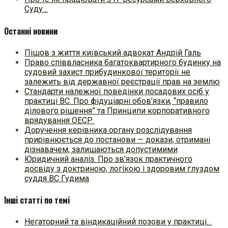
Суду…
Останні новини
Пішов з життя київський адвокат Андрій Галь
Право співвласника багатоквартирного будинку на
судовий захист прибудинкової території не
залежить від державної реєстрації прав на землю
Стандарти належної поведінки посадових осіб у
практиці ВC. Про фідуціарні обов’язки, “правило
ділового рішення” та Принципи корпоративного
врядування ОЕСР
Доручення керівника органу розслідування
прирівнюється до постанови — докази, отримані
дізнавачем, залишаються допустимими
Юридичний аналіз. Про зв’язок практичного
досвіду з доктриною, логікою і здоровим глуздом
суддя ВС Гудима
Інші статті по темі
Негаторний та віндикаційний позови у практиці…