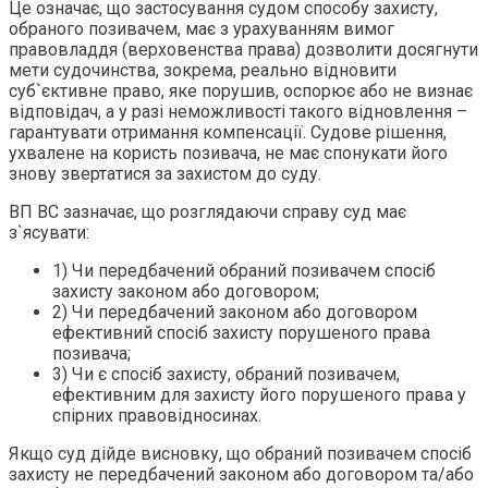
Це означає, що застосування судом способу захисту,
обраного позивачем, має з урахуванням вимог
правовладдя (верховенства права) дозволити досягнути
мети судочинства, зокрема, реально відновити
суб`єктивне право, яке порушив, оспорює або не визнає
відповідач, а у разі неможливості такого відновлення –
гарантувати отримання компенсації. Судове рішення,
ухвалене на користь позивача, не має спонукати його
знову звертатися за захистом до суду.
ВП ВС зазначає, що розглядаючи справу суд має
з`ясувати:
1) Чи передбачений обраний позивачем спосіб
захисту законом або договором;
2) Чи передбачений законом або договором
ефективний спосіб захисту порушеного права
позивача;
3) Чи є спосіб захисту, обраний позивачем,
ефективним для захисту його порушеного права у
спірних правовідносинах.
Якщо суд дійде висновку, що обраний позивачем спосіб
захисту не передбачений законом або договором та/або