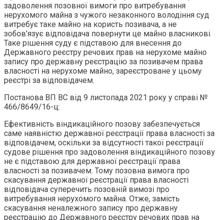
задоволення позовної вимоги про витребування
нерухомого майна з чужого незаконного володіння суд
витребує таке майно на користь позивача, а не
зобов’язує відповідача повернути це майно власникові.
Таке рішення суду є підставою для внесення до
Державного реєстру речових прав на нерухоме майно
запису про державну реєстрацію за позивачем права
власності на нерухоме майно, зареєстроване у цьому
реєстрі за відповідачем.
Постанова ВП ВС від 9 листопада 2021 року у справі №
466/8649/16-ц:
Ефективність віндикаційного позову забезпечується
саме наявністю державної реєстрації права власності за
відповідачем, оскільки за відсутності такої реєстрації
судове рішення про задоволення віндикаційного позову
не є підставою для державної реєстрації права
власності за позивачем. Тому позовна вимога про
скасування державної реєстрації права власності
відповідача суперечить позовній вимозі про
витребування нерухомого майна. Отже, замість
скасування неналежного запису про державну
реєстрацію до Державного реєстру речових прав на