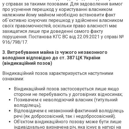
у справах за такими позовами. Для задоволення вимог
про усунення перешкод у користуванні власником
належним йому майном необхідно встановити факт
об`єктивно існуючих перешкод у здійсненні власником
своїх правомочностей, оскільки право власності має
захищатися лише при доведенні самого факту
порушення. Постанова КГС ВС від 22.09.2021 у справі №
916/798/17.
3.
Витребування майна із чужого незаконного
володіння відповідно до ст. 387 ЦК України
(
в
індикаційний позов)
Віндикаційний позов характеризується наступними
ознаками:
Віндикаційний позов застосовується лише якщо
сторони не перебувають у договірних відносинах;
Позивачем є неволодіючий власник (титульний
володілець);
Відповідачем є незаконний фактичний володілець
речі (як добросовісний, так і недобросовісний);
Об’єктом віндикаційного позову може бути лише
індивідуально визначена річ, яка існує в натурі на