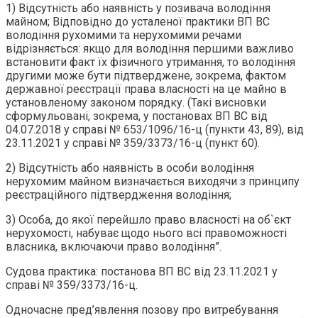
1) Відсутність або наявність у позивача володіння
майном; Відповідно до усталеної практики ВП ВС
володіння рухомими та нерухомими речами
відрізняється: якщо для володіння першими важливо
встановити факт їх фізичного утримання, то володіння
другими може бути підтверджене, зокрема, фактом
державної реєстрації права власності на це майно в
установленому законом порядку. (Такі висновки
сформульовані, зокрема, у постановах ВП ВС від
04.07.2018 у справі № 653/1096/16-ц (пункти 43, 89), від
23.11.2021 у справі № 359/3373/16-ц (пункт 60).
2) Відсутність або наявність в особи володіння
нерухомим майном визначається виходячи з принципу
реєстраційного підтвердження володіння;
3) Особа, до якої перейшло право власності на об`єкт
нерухомості, набуває щодо нього всі правоможності
власника, включаючи право володіння”.
Судова практика: постанова ВП ВС від 23.11.2021 у
справі № 359/3373/16-ц.
Одночасне пред’явлення позову про витребування