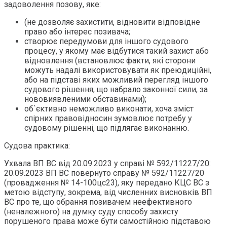
задоволення позову, яке:
(не дозволяє захистити, відновити відповідне
право або інтерес позивача;
створює передумови для іншого судового
процесу, у якому має відбутися такий захист або
відновлення (встановлює факти, які сторони
можуть надалі використовувати як преюдиційні,
або на підставі яких можливий перегляд іншого
судового рішення, що набрало законної сили, за
нововиявленими обставинами);
об`єктивно неможливо виконати, хоча зміст
спірних правовідносин зумовлює потребу у
судовому рішенні, що підлягає виконанню.
Судова практика:
Ухвала ВП ВС від 20.09.2023 у справі № 592/11227/20:
20.09.2023 ВП ВС повернуто справу № 592/11227/20
(провадження № 14-100цс23), яку передано КЦС ВС з
метою відступу, зокрема, від численних висновків ВП
ВС про те, що обрання позивачем неефективного
(неналежного) на думку суду способу захисту
порушеного права може бути самостійною підставою