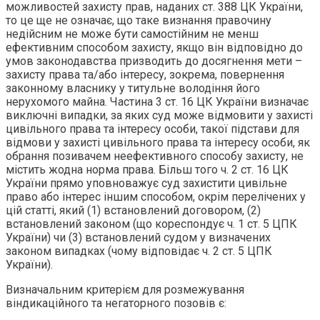
можливостей захисту прав, наданих cт. 388 ЦК України,
то це ще не означає, що таке визнання правочину
недійсним не може бути самостійним не менш
ефективним способом захисту, якщо він відповідно до
умов законодавства призводить до досягнення мети –
захисту права та/або інтересу, зокрема, повернення
законному власнику у титульне володіння його
нерухомого майна. Частина 3 ст. 16 ЦК України визначає
виключні випадки, за яких суд може відмовити у захисті
цивільного права та інтересу особи, такої підстави для
відмови у захисті цивільного права та інтересу особи, як
обрання позивачем неефективного способу захисту, не
містить жодна норма права. Більш того ч. 2 ст. 16 ЦК
України прямо уповноважує суд захистити цивільне
право або інтерес іншим способом, окрім перелічених у
цій статті, який (1) встановлений договором, (2)
встановлений законом (що кореспондує ч. 1 ст. 5 ЦПК
України) чи (3) встановлений судом у визначених
законом випадках (чому відповідає ч. 2 ст. 5 ЦПК
України).
Визначальним критерієм для розмежування
віндикаційного та негаторного позовів є: