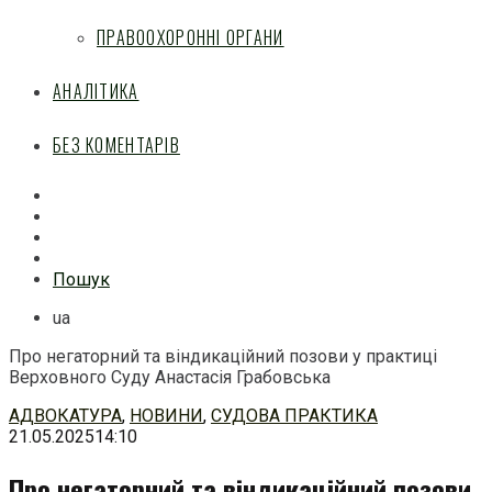
ПРАВООХОРОННІ ОРГАНИ
АНАЛІТИКА
БЕЗ КОМЕНТАРІВ
Facebook
Mail
Telegram
Feed
Пошук
ua
Про негаторний та віндикаційний позови у практиці
Верховного Суду Анастасія Грабовська
Перейти
АДВОКАТУРА
,
НОВИНИ
,
СУДОВА ПРАКТИКА
до
21.05.2025
14:10
змісту
Про негаторний та віндикаційний позови