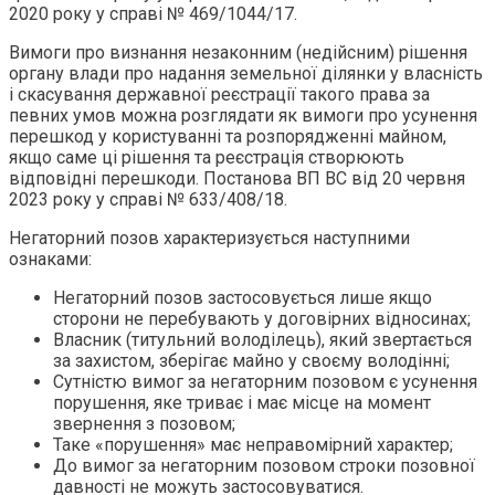
2020 року у справі № 469/1044/17.
Вимоги про визнання незаконним (недійсним) рішення
органу влади про надання земельної ділянки у власність
і скасування державної реєстрації такого права за
певних умов можна розглядати як вимоги про усунення
перешкод у користуванні та розпорядженні майном,
якщо саме ці рішення та реєстрація створюють
відповідні перешкоди. Постанова ВП ВС від 20 червня
2023 року у справі № 633/408/18.
Негаторний позов характеризується наступними
ознаками:
Негаторний позов застосовується лише якщо
сторони не перебувають у договірних відносинах;
Власник (титульний володілець), який звертається
за захистом, зберігає майно у своєму володінні;
Сутністю вимог за негаторним позовом є усунення
порушення, яке триває і має місце на момент
звернення з позовом;
Таке «порушення» має неправомірний характер;
До вимог за негаторним позовом строки позовної
давності не можуть застосовуватися.