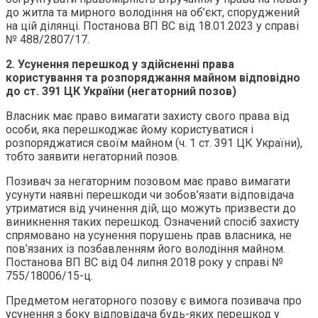
до житла та мирного володіння на об’єкт, споруджений
на цій ділянці. Постанова ВП ВС від 18.01.2023 у справі
№ 488/2807/17.
2.
Усунення перешкод у здійсненні права
користування та розпоряджання майном відповідно
до ст. 391 ЦК України (
н
егаторний позов)
Власник має право вимагати захисту свого права від
особи, яка перешкоджає йому користуватися і
розпоряджатися своїм майном (ч. 1 ст. 391 ЦК України),
тобто заявити негаторний позов.
Позивач за негаторним позовом має право вимагати
усунути наявні перешкоди чи зобов’язати відповідача
утриматися від учинення дій, що можуть призвести до
виникнення таких перешкод. Означений спосіб захисту
спрямовано на усунення порушень прав власника, не
пов’язаних із позбавленням його володіння майном.
Постанова ВП ВС від 04 липня 2018 року у справі №
755/18006/15-ц.
Предметом негаторного позову є вимога позивача про
усунення з боку відповідача будь-яких перешкод у