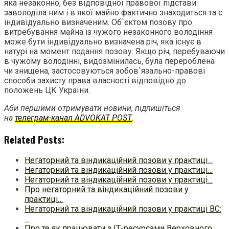
яка незаконно, без відповідної правової підстави
заволоділа ним і в якої майно фактично знаходиться та є
індивідуально визначеним. Об`єктом позову про
витребування майна із чужого незаконного володіння
може бути індивідуально визначена річ, яка існує в
натурі на момент подання позову. Якщо річ, перебуваючи
в чужому володінні, видозмінилась, була перероблена
чи знищена, застосовуються зобов`язально-правові
способи захисту права власності відповідно до
положень ЦК України.
Аби першими отримувати новини, підпишіться
на
телеграм-канал ADVOKAT POST
.
Related Posts:
Негаторний та віндикаційний позови у практиці…
Негаторний та віндикаційний позови у практиці…
Негаторний та віндикаційний позови у практиці…
Про негаторний та віндикаційний позови у
практиці…
Негаторний та віндикаційний позови у практиці ВС:
…
Про те як працювати з ІТ-ресурсами Верховного