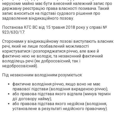
нерухоме майно має бути внесений належний запис про
державну реєстрацію права власності позивача. Такий
запис вноситься на підставі судового рішення про
задоволення віндикаційного позову.
Постанова КГС ВС від 15 травня 2018 року у справі №
923/630/17:
Сторонами у віндикаційному позові виступають власник
речі, який не лише позбавлений можливості
користуватися і розпоряджатися річчю, але вже й
фактично нею не володіє, та незаконний фактичний
володілець речі (як добросовісний, так і
недобросовісний).
Під незаконним володінням розуміється:
фактичне володіння річчю, якщо воно не має
правової підстави (володіння вкраденою річчю);
або правова підстава якого відпала (минув термін
дії договору найму);
або правова підстава якого недійсна (володіння,
установлене в результаті недійсного правочину).