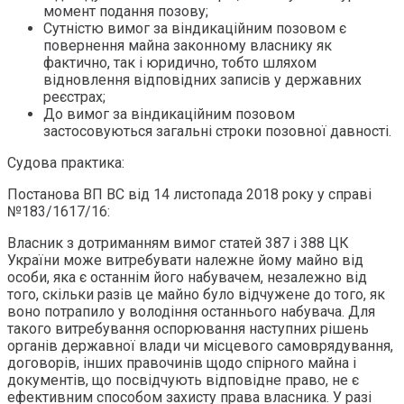
момент подання позову;
Сутністю вимог за віндикаційним позовом є
повернення майна законному власнику як
фактично, так і юридично, тобто шляхом
відновлення відповідних записів у державних
реєстрах;
До вимог за віндикаційним позовом
застосовуються загальні строки позовної давності.
Судова практика:
Постанова ВП ВС від 14 листопада 2018 року у справі
№183/1617/16:
Власник з дотриманням вимог статей 387 і 388 ЦК
України може витребувати належне йому майно від
особи, яка є останнім його набувачем, незалежно від
того, скільки разів це майно було відчужене до того, як
воно потрапило у володіння останнього набувача. Для
такого витребування оспорювання наступних рішень
органів державної влади чи місцевого самоврядування,
договорів, інших правочинів щодо спірного майна і
документів, що посвідчують відповідне право, не є
ефективним способом захисту права власника. У разі