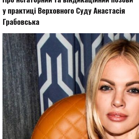
у практиці Верховного Суду Анастасія
Грабовська