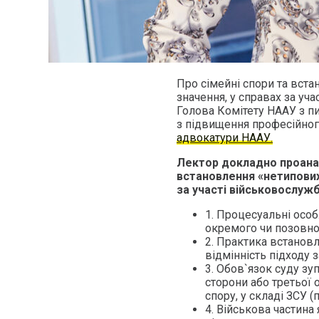
Про сімейні спори та вст
значення, у справах за уч
Голова Комітету НААУ з пи
з підвищення професійного
адвокатури НААУ.
Лектор докладно проанал
встановлення «нетипових
за участі військовослужб
1. Процесуальні осо
окремого чи позовн
2. Практика встановл
відмінність підходу 
3. Обов`язок суду з
сторони або третьої 
спору, у складі ЗСУ (п
4. Військова частина