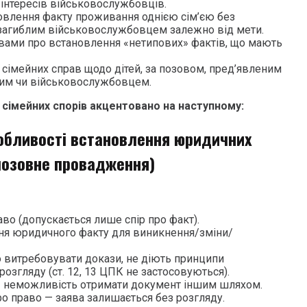
 інтересів військовослужбовців.
новлення факту проживання однією сім’єю без
 загиблим військовослужбовцем залежно від мети.
аявами про встановлення «нетипових» фактів, що мають
 сімейних справ щодо дітей, за позовом, пред’явленим
ним чи військовослужбовцем.
 сімейних спорів акцентовано на наступному:
собливості встановлення юридичних
 позовне провадження)
раво (допускається лише спір про факт).
ня юридичного факту для виникнення/зміни/
 витребовувати докази, не діють принципи
розгляду (ст. 12, 13 ЦПК не застосовуються).
— неможливість отримати документ іншим шляхом.
о право — заява залишається без розгляду.