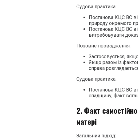
Судова практика:
Постанова КЦС ВС ві
природу окремого п
Постанова КЦС ВС ві
витребовувати докази
Позовне провадження:
Застосовується, якщо
Якщо разом із факто
справа розглядається
Судова практика:
Постанова КЦС ВС ві
спадщину, факт вста
2. Факт самостійно
матері
Загальний підхід: