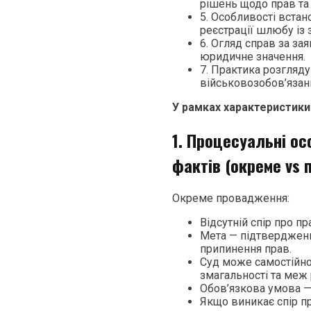
рішень щодо прав та
5. Особливості вста
реєстрації шлюбу із
6. Огляд справ за з
юридичне значення.
7. Практика розгляду
військовозобов’яза
У рамках характеристики
1. Процесуальні о
фактів (окреме vs
Окреме провадження:
Відсутній спір про п
Мета — підтверджен
припинення прав.
Суд може самостійно
змагальності та меж 
Обов’язкова умова 
Якщо виникає спір пр