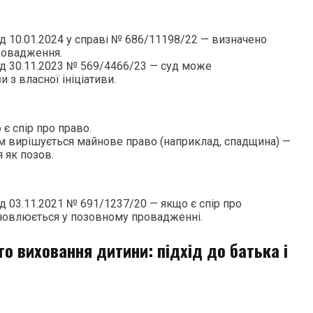
д 10.01.2024 у справі № 686/11198/22 — визначено
ровадження.
д 30.11.2023 № 569/4466/23 — суд може
 з власної ініціативи.
 є спір про право.
м вирішується майнове право (наприклад, спадщина) —
 як позов.
д 03.11.2021 № 691/1237/20 — якщо є спір про
новлюється у позовному провадженні.
го виховання дитини: підхід до батька і