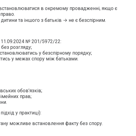
встановлюватися в окремому провадженні, якщо є
 право.
 дитини та іншого з батьків → не є безспірним.
 11.09.2024 № 201/5972/22:
 без розгляду;
становлюватись у безспірному порядку;
тись у межах спору між батьками.
вських обов’язків;
імейних прав;
ни.
ідхід у практиці):
тану можливе встановлення факту без спору.