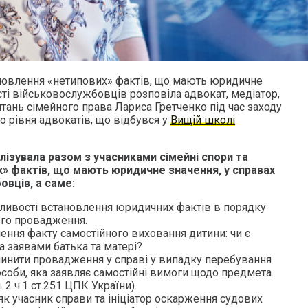
ановлення «нетипових» фактів, що мають юридичне
асті військовослужбовців розповіла адвокат, медіатор,
тань сімейного права Лариса Гретченко під час заходу
 рівня адвокатів, що відбувся у
Вищій школі
ізувала разом з учасниками сімейні спори та
» фактів, що мають юридичне значення, у справах
овців, а саме:
бливості встановлення юридичних фактів в порядку
ого провадження.
ення факту самостійного виховання дитини: чи є
за заявами батька та матері?
упинити провадження у справі у випадку перебування
особи, яка заявляє самостійні вимоги щодо предмета
. 2 ч.1 ст.251 ЦПК України).
 як учасник справи та ініціатор оскарження судових