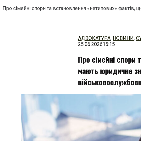
Про сімейні спори та встановлення «нетипових» фактів, щ
Перейти
до
змісту
АДВОКАТУРА
,
НОВИНИ
,
С
25.06.2026
15:15
Про сімейні спори 
мають юридичне зна
військовослужбовц