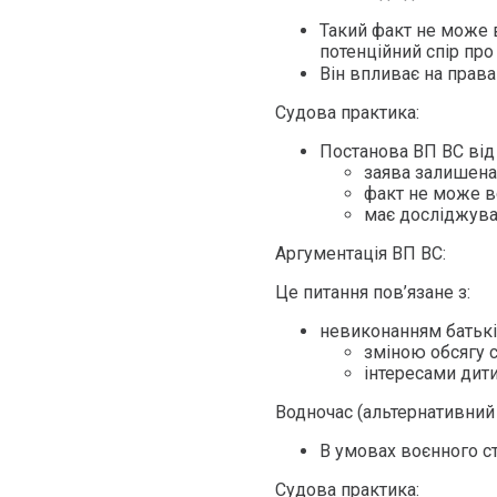
Такий факт не може 
потенційний спір про
Він впливає на права
Судова практика:
Постанова ВП ВС від
заява залишена
факт не може в
має досліджува
Аргументація ВП ВС:
Це питання пов’язане з:
невиконанням батькі
зміною обсягу с
інтересами дити
Водночас (альтернативний п
В умовах воєнного с
Судова практика: