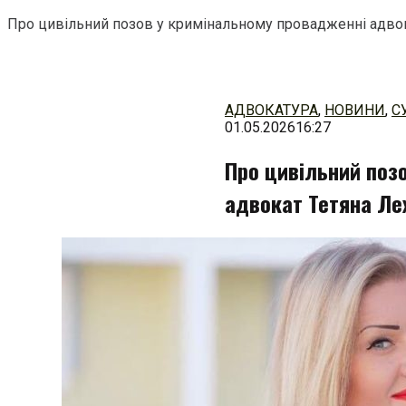
Про цивільний позов у кримінальному провадженні адво
Перейти
до
змісту
АДВОКАТУРА
,
НОВИНИ
,
С
01.05.2026
16:27
Про цивільний поз
адвокат Тетяна Ле