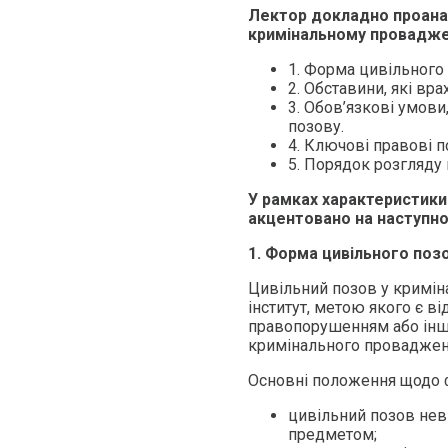
Лектор докладно проанал
кримінальному проваджен
1. Форма цивільного
2. Обставини, які вр
3. Обов’язкові умови
позову.
4. Ключові правові п
5. Порядок розгляду
У рамках характеристики
акцентовано на наступно
1. Форма цивільного поз
Цивільний позов у кримі
інститут, метою якого є 
правопорушенням або інш
кримінального провадженн
Основні положення щодо 
цивільний позов нев
предметом;