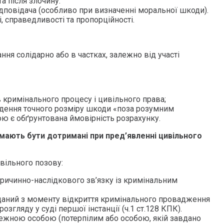
а після злочину.
ідповідача (особливо при визначенні моральної шкоди).
 справедливості та пропорційності.
ня солідарно або в частках, залежно від участі
 кримінального процесу і цивільного права;
дення точного розміру шкоди «поза розумним
ою є обґрунтована ймовірність розрахунку.
і мають бути дотримані при пред’явленні цивільного
вільного позову:
причинно-наслідкового зв’язку із кримінальним
аний з моменту відкриття кримінального провадження
озгляду у суді першої інстанції (ч.1 ст.128 КПК).
ежною особою (потерпілим або особою, якій завдано