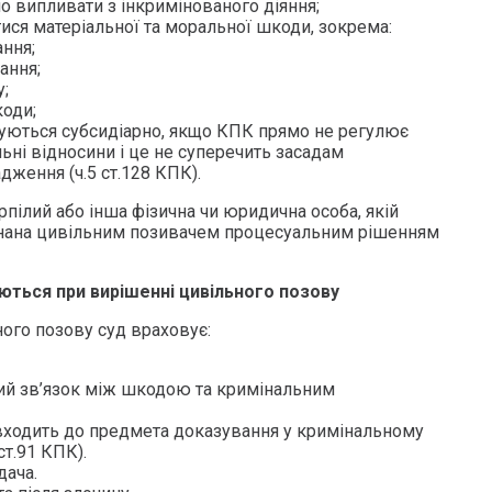
о випливати з інкримінованого діяння;
ися матеріальної та моральної шкоди, зокрема:
ання;
ання;
у;
коди;
уються субсидіарно, якщо КПК прямо не регулює
ьні відносини і це не суперечить засадам
ження (ч.5 ст.128 КПК).
пілий або інша фізична чи юридична особа, якій
знана цивільним позивачем процесуальним рішенням
уються при вирішенні цивільного позову
ого позову суд враховує:
ий зв’язок між шкодою та кримінальним
входить до предмета доказування у кримінальному
ст.91 КПК).
дача.