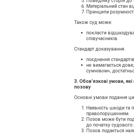
Поведінку сторін до т
Матеріальний стан в
Принципи розумності,
Також суд може:
покласти відшкодуван
співучасників.
Стандарт доказування:
поєднання стандартів
не вимагається дове
сумнівом», достатнь
3. Обов’язкові умови, як
позову
Основні умови подання ци
Наявність шкоди та 
правопорушенням.
Позов може бути под
до початку судового р
Позов подається нал