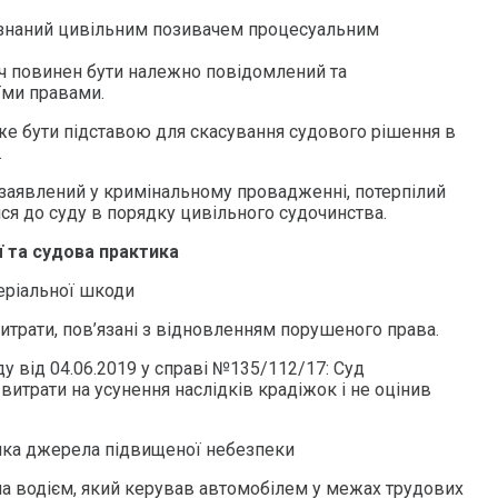
изнаний цивільним позивачем процесуальним
ч повинен бути належно повідомлений та
їми правами.
е бути підставою для скасування судового рішення в
.
заявлений у кримінальному провадженні, потерпілий
ся до суду в порядку цивільного судочинства.
ії та судова практика
теріальної шкоди
итрати, пов’язані з відновленням порушеного права.
 від 04.06.2019 у справі №135/112/17: Суд
витрати на усунення наслідків крадіжок і не оцінив
ника джерела підвищеної небезпеки
а водієм, який керував автомобілем у межах трудових