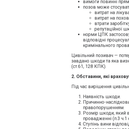
вимоги повинні прям
позов може стосуват
витрат на лікув
витрат на похов
втрати заробітк
репутаційної ш
норми ЦПК застосов
відповідні процесуал
кримінального провад
Цивільний позивач — потер
завдано шкоди та яка ви
(ст.61, 128 КПК).
2. Обставини, які врахов
Під час вирішення цивільн
Наявність шкоди.
Причинно-наслідков
правопорушенням.
Розмір шкоди, який 
провадженні (п.3 ч.1 
Ступінь вини відпові