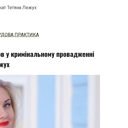
кат Тетяна Лежух
УДОВА ПРАКТИКА
ов у кримінальному провадженні
жух