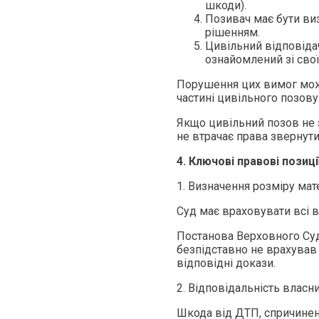
шкоди).
Позивач має бути в
рішенням.
Цивільний відповіда
ознайомлений зі сво
Порушення цих вимог мож
частині цивільного позову
Якщо цивільний позов не 
не втрачає права звернути
4. Ключові правові позиц
1. Визначення розміру ма
Суд має враховувати всі в
Постанова Верховного Суду
безпідставно не врахував 
відповідні докази.
2. Відповідальність влас
Шкода від ДТП, спричинен