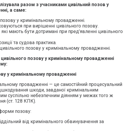
ізувала разом з учасниками цивільний позов у
ні, а саме:
 позову у кримінальному провадженні.
аховуються при вирішенні цивільного позову.
, які мають бути дотримані при пред’явленні цивільного
озиції та судова практика.
 цивільного позову у кримінальному провадженні.
 цивільного позову у кримінальному провадженні
му:
ову у кримінальному провадженні
нальному провадженні — це самостійний процесуальний
відшкодування шкоди, завданої кримінальним
им суспільно небезпечним діянням у межах того ж
я (ст. 128 КПК).
форми позову:
іддільний від кримінального обвинувачення за