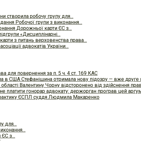
їни створила робочу групу для…
ідання Робочої групи з виконання…
конання Дорожньої карти ЄС з…
підгрупи «Дисциплінарні…
карти з питань верховенства права…
асоціації адвокатів України…
а для повернення за п. 5 ч. 4 ст. 169 КАС
осла в США Стефанішина отримала нову підозру — вже друге
 області Валентину Чорну відсторонено від здійснення пра
не платити гонорар адвокату: держорган програв цей аргум
 практику ЄСПЛ суддя Людмила Макаренко
пу для…
 виконання…
и ЄС з…