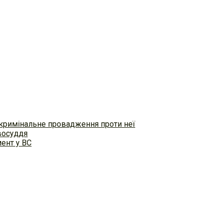
 кримінальне провадження проти неї
восуддя
ент у ВС