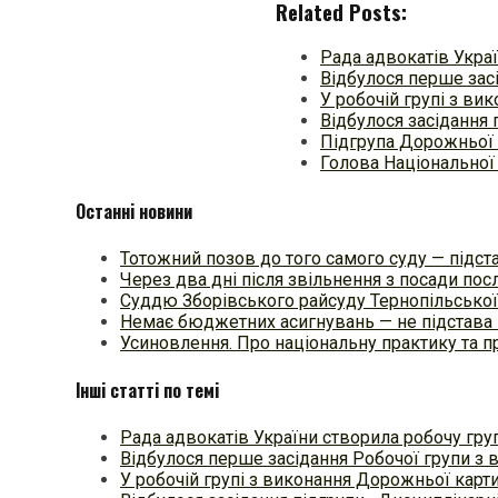
Related Posts:
Рада адвокатів Укра
Відбулося перше зас
У робочій групі з ви
Відбулося засідання 
Підгрупа Дорожньої 
Голова Національної 
Останні новини
Тотожний позов до того самого суду — підстав
Через два дні після звільнення з посади п
Суддю Зборівського райсуду Тернопільської
Немає бюджетних асигнувань — не підстава 
Усиновлення. Про національну практику та
Інші статті по темі
Рада адвокатів України створила робочу гру
Відбулося перше засідання Робочої групи з
У робочій групі з виконання Дорожньої карт