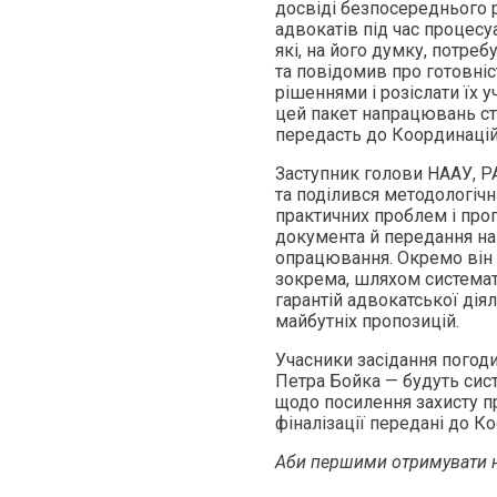
досвіді безпосереднього ре
адвокатів під час процес
які, на його думку, потре
та повідомив про готовніс
рішеннями і розіслати їх
цей пакет напрацювань ст
передасть до Координаці
Заступник голови НААУ, Р
та поділився методологічн
практичних проблем і проп
документа й передання н
опрацювання. Окремо він 
зокрема, шляхом системат
гарантій адвокатської дія
майбутніх пропозицій.
Учасники засідання погод
Петра Бойка — будуть сис
щодо посилення захисту пра
фіналізації передані до К
Аби першими отримувати н