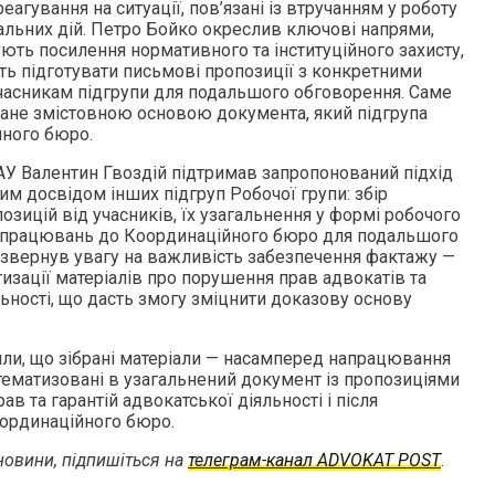
агування на ситуації, пов’язані із втручанням у роботу
уальних дій. Петро Бойко окреслив ключові напрями,
бують посилення нормативного та інституційного захисту,
ть підготувати письмові пропозиції з конкретними
 учасникам підгрупи для подальшого обговорення. Саме
ане змістовною основою документа, який підгрупа
йного бюро.
АУ Валентин Гвоздій підтримав запропонований підхід
им досвідом інших підгруп Робочої групи: збір
озицій від учасників, їх узагальнення у формі робочого
апрацювань до Координаційного бюро для подальшого
звернув увагу на важливість забезпечення фактажу —
изації матеріалів про порушення прав адвокатів та
льності, що дасть змогу зміцнити доказову основу
или, що зібрані матеріали — насамперед напрацювання
тематизовані в узагальнений документ із пропозиціями
в та гарантій адвокатської діяльності і після
оординаційного бюро.
овини, підпишіться на
телеграм-канал ADVOKAT POST
.