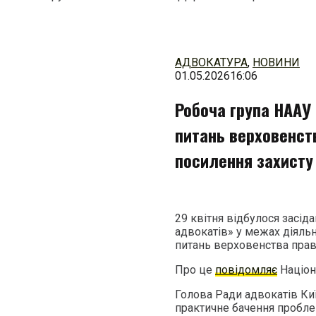
Перейти
до
змісту
АДВОКАТУРА
,
НОВИНИ
01.05.2026
16:06
Робоча група НААУ
питань верховенст
посилення захисту 
29 квітня відбулося засіда
адвокатів» у межах діяльн
питань верховенства прав
Про це
повідомляє
Націон
Голова Ради адвокатів Ки
практичне бачення проблем