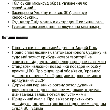
Тбіліський міськсуд обрав ув'язнення як
запобіжний…
Захищаючи Україну в лавах ЗСУ, загинув
херсонський…
Суд Австрії відмовив в екстрадиції колишнього…
Гусаков після завершення лікування має намір…
Останні новини
Пішов з життя київський адвокат Андрій Галь
Право співвласника багатоквартирного будинку на
судовий захист прибудинкової території не
залежить від державної реєстрації прав на землю
Стандарти належної поведінки посадових осіб у
практиці ВC. Про фідуціарні обов’язки, “правило
ділового рішення” та Принципи корпоративного
врядування ОЕСР
Доручення керівника органу розслідування
прирівнюється до постанови — докази, отримані
дізнавачем, залишаються допустимими
Юридичний аналіз. Про зв’язок практичного
досвіду з доктриною, логікою і здоровим глуздом
суддя ВС Гудима