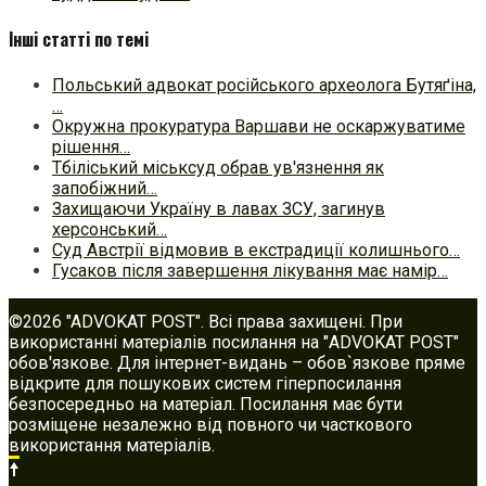
Інші статті по темі
Польський адвокат російського археолога Бутяґіна,
…
Окружна прокуратура Варшави не оскаржуватиме
рішення…
Тбіліський міськсуд обрав ув'язнення як
запобіжний…
Захищаючи Україну в лавах ЗСУ, загинув
херсонський…
Суд Австрії відмовив в екстрадиції колишнього…
Гусаков після завершення лікування має намір…
©2026 "ADVOKAT POST". Всі права захищені. При
використанні матеріалів посилання на "ADVOKAT POST"
обов'язкове. Для інтернет-видань – обов`язкове пряме
відкрите для пошукових систем гіперпосилання
безпосередньо на матеріал. Посилання має бути
розміщене незалежно від повного чи часткового
використання матеріалів.