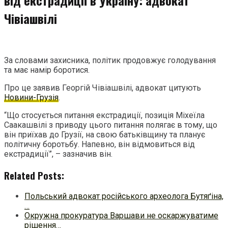
Чівіашвілі
За словами захисника, політик продовжує голодування
та має намір боротися.
Про це заявив Георгій Чівіашвілі, адвокат цитують
Новини-Грузія
.
“Що стосується питання екстрадиції, позиція Міхеїла
Саакашвілі з приводу цього питання полягає в тому, що
він приїхав до Грузії, на свою батьківщину та планує
політичну боротьбу. Напевно, він відмовиться від
екстрадиції”, – зазначив він.
Related Posts:
Польський адвокат російського археолога Бутяґіна,
…
Окружна прокуратура Варшави не оскаржуватиме
рішення…