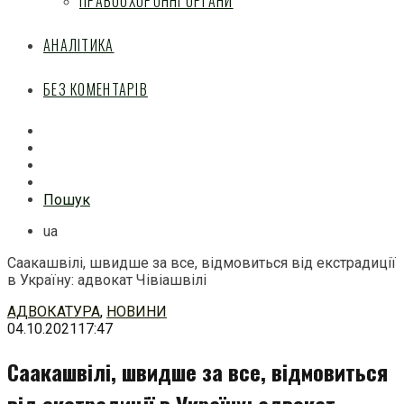
ПРАВООХОРОННІ ОРГАНИ
АНАЛІТИКА
БЕЗ КОМЕНТАРІВ
Facebook
Mail
Telegram
Feed
Пошук
ua
Саакашвілі, швидше за все, відмовиться від екстрадиції
в Україну: адвокат Чівіашвілі
Перейти
АДВОКАТУРА
,
НОВИНИ
до
04.10.2021
17:47
змісту
Саакашвілі, швидше за все, відмовиться
від екстрадиції в Україну: адвокат