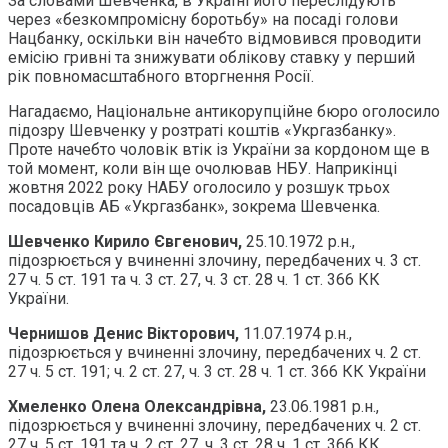
За словами Шевченка, в Україні його переслідують
через «безкомпромісну боротьбу» на посаді голови
Нацбанку, оскільки він начебто відмовився проводити
емісію гривні та знижувати облікову ставку у перший
рік повномасштабного вторгнення Росії.
Нагадаємо, Національне антикорупційне бюро оголосило
підозру Шевченку у розтраті коштів «Укргазбанку».
Проте начебто чоловік втік із України за кордоном ще в
той момент, коли він ще очолював НБУ. Наприкінці
жовтня 2022 року НАБУ оголосило у розшук трьох
посадовців АБ «Укргазбанк», зокрема Шевченка.
Шевченко Кирило Євгенович,
25.10.1972 р.н.,
підозрюється у вчиненні злочину, передбачених ч. 3 ст.
27 ч. 5 ст. 191 та ч. 3 ст. 27, ч. 3 ст. 28 ч. 1 ст. 366 КК
України.
Чернишов Денис Вікторович,
11.07.1974 р.н.,
підозрюється у вчиненні злочину, передбачених ч. 2 ст.
27 ч. 5 ст. 191; ч. 2 ст. 27, ч. 3 ст. 28 ч. 1 ст. 366 КК України
Хмеленко Олена Олександрівна,
23.06.1981 р.н.,
підозрюється у вчиненні злочину, передбачених ч. 2 ст.
27 ч. 5 ст. 191 та ч. 2 ст. 27, ч. 3 ст. 28 ч. 1 ст. 366 КК