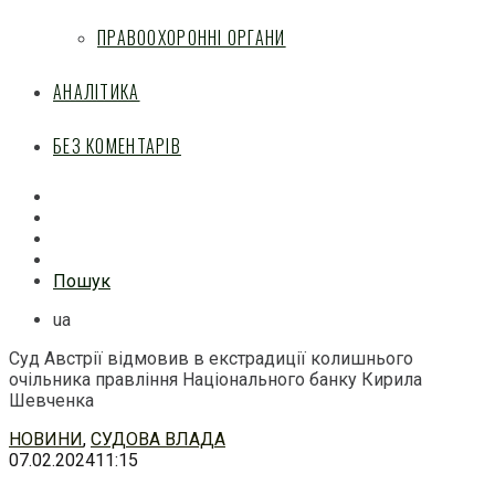
ПРАВООХОРОННІ ОРГАНИ
АНАЛІТИКА
БЕЗ КОМЕНТАРІВ
Facebook
Mail
Telegram
Feed
Пошук
ua
Суд Австрії відмовив в екстрадиції колишнього
очільника правління Національного банку Кирила
Шевченка
Перейти
НОВИНИ
,
СУДОВА ВЛАДА
до
07.02.2024
11:15
змісту