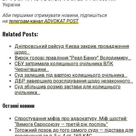
України
Аби першими отримувати новини, підпишіться
на
телеграм-канал ADVOKAT POST
.
Related Posts:
Дніпровський райсуд Києва закрив провадження
щодо…
Вирок голові правління "Реал Банку" Володимиру…
СБУ затримала колишнього очільника ВЛК
Чернігівщини…
Суд залишив під вартою колишнього очільника…
ДБР завершило розслідування щодо незаконного…
Суд збільшив розмір застави для колишнього
очільника…
Останні новини
Спростування міфів про адвокатуру. Міф шостий:
“Вимога Євросоюзу — третій рік поспіль”
Тотожний позов до того самого суду — підстава для
повернення за п. 5 ч. 4 ст. 169 КАС