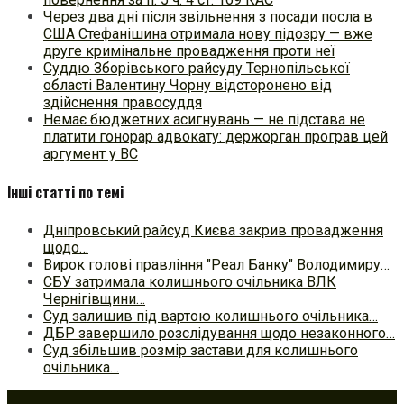
Через два дні після звільнення з посади посла в
США Стефанішина отримала нову підозру — вже
друге кримінальне провадження проти неї
Суддю Зборівського райсуду Тернопільської
області Валентину Чорну відсторонено від
здійснення правосуддя
Немає бюджетних асигнувань — не підстава не
платити гонорар адвокату: держорган програв цей
аргумент у ВС
Інші статті по темі
Дніпровський райсуд Києва закрив провадження
щодо…
Вирок голові правління "Реал Банку" Володимиру…
СБУ затримала колишнього очільника ВЛК
Чернігівщини…
Суд залишив під вартою колишнього очільника…
ДБР завершило розслідування щодо незаконного…
Суд збільшив розмір застави для колишнього
очільника…