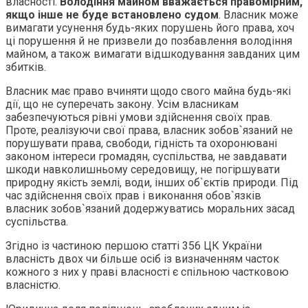
власності.
Володіння майном вважається правомірним,
якщо інше не буде встановлено судом
. Власник може
вимагати усунення будь-яких порушень його права, хоч
ці порушення й не призвели до позбавлення володіння
майном, а також вимагати відшкодування завданих цим
збитків.
Власник має право вчиняти щодо свого майна будь-які
дії, що не суперечать закону. Усім власникам
забезпечуються рівні умови здійснення своїх прав.
Проте, реалізуючи свої права, власник зобов`язаний не
порушувати права, свободи, гідність та охоронювані
законом інтереси громадян, суспільства, не завдавати
шкоди навколишньому середовищу, не погіршувати
природну якість землі, води, інших об`єктів природи. Під
час здійснення своїх прав і виконання обов`язків
власник зобов`язаний додержуватись моральних засад
суспільства.
Згідно із частиною першою статті 356 ЦК України
власність двох чи більше осіб із визначенням часток
кожного з них у праві власності є спільною частковою
власністю.