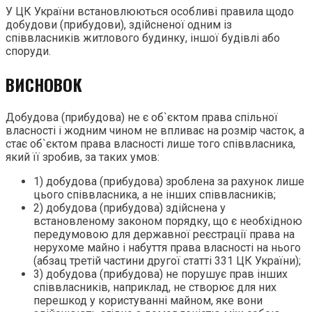
У ЦК України встановлюються особливі правила щодо
добудови (прибудови), здійсненої одним із
співвласників житлового будинку, іншої будівлі або
споруди.
ВИСНОВОК
Добудова (прибудова) не є об`єктом права спільної
власності і жодним чином не впливає на розмір часток, а
стає об`єктом права власності лише того співвласника,
який її зробив, за таких умов:
1) добудова (прибудова) зроблена за рахунок лише
цього співвласника, а не інших співвласників;
2) добудова (прибудова) здійснена у
встановленому законом порядку, що є необхідною
передумовою для державної реєстрації права на
нерухоме майно і набуття права власності на нього
(абзац третій частини другої статті 331 ЦК України);
3) добудова (прибудова) не порушує прав інших
співвласників, наприклад, не створює для них
перешкод у користуванні майном, яке вони