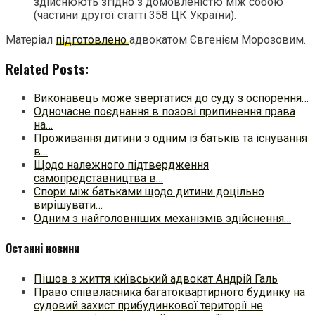
здійснюють згідно з домовленістю між собою
(частини другої статті 358 ЦК України).
Матеріал
підготовлено
адвокатом Євгенієм Морозовим.
Related Posts:
Виконавець може звертатися до суду з оспорення…
Одночасне поєднання в позові припинення права
на…
Проживання дитини з одним із батьків та існування
в…
Щодо належного підтвердження
самопредставництва в…
Спори між батьками щодо дитини доцільно
вирішувати…
Одним з найголовніших механізмів здійснення…
Останні новини
Пішов з життя київський адвокат Андрій Галь
Право співвласника багатоквартирного будинку на
судовий захист прибудинкової території не