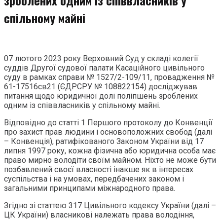
спільному майні
07 лютого 2023 року Верховний Суд у складі колегії
суддів Другої судової палати Касаційного цивільного
суду в рамках справи № 1527/2-109/11, провадження №
61-17516св21 (ЄДРСРУ № 108822154) досліджував
питання щодо юридичної долі поліпшень зроблених
одним із співвласників у спільному майні.
Відповідно до статті 1 Першого протоколу до Конвенції
про захист прав людини і основоположних свобод (далі
– Конвенція), ратифікованого Законом України від 17
липня 1997 року, кожна фізична або юридична особа має
право мирно володіти своїм майном. Ніхто не може бути
позбавлений своєї власності інакше як в інтересах
суспільства і на умовах, передбачених законом і
загальними принципами міжнародного права.
Згідно зі статтею 317 Цивільного кодексу України (далі –
ЦК України) власникові належать права володіння,