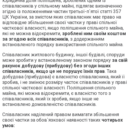
Юридична доля поліпшень, зроблених одним із
співвласників у спільному майні, підлягає визначенню
згідно із положеннями частин третьої-п`ятої статті 357
ЦК України, за змістом яких співвласник має право на
відповідне збільшення своєї частки у праві спільної
часткової власності, якщо поліпшення спільного майна,
які не можна відокремити,
зроблені ним своїм коштом
за згодою всіх співвласників
, з додержанням
встановленого порядку використання спільного майна.
Співвласник житлового будинку, іншої будівлі, споруди
може зробити у встановленому законом порядку
за свій
рахунок добудову (прибудову) без згоди інших
співвласників, якщо це не порушує їхніх прав
. Така
добудова (прибудова) є власністю співвласника, який її
зробив, і не змінює розміру часток співвласників у праві
спільної часткової власності. Поліпшення спільного
майна, які можна відокремити, є власністю того з
співвласників, який їх зробив, якщо інше не
встановлено домовленістю співвласників.
Співвласник наділений правом вимагати збільшення
своєї частки за обов`язкової наявності таких
ч
отирьох
умов: