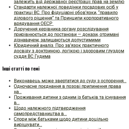
залежить від державної реєстрації прав на землю
Стандарти належної поведінки посадових осіб у
практиці ВC. Про фідуціарні обов’язки, “правило
ділового рішення” та Принципи корпоративного
врядування ОЕСР
Доручення керівника органу розслідування
прирівнюється до постанови — докази, отримані
дізнавачем, залишаються допустимими
Юридичний аналіз. Про зв’язок практичного
досвіду з доктриною, логікою і здоровим глуздом
суддя ВС Гудима
Інші статті по темі
Виконавець може звертатися до суду з оспорення…
Одночасне поєднання в позові припинення права
на…
Проживання дитини з одним із батьків та існування
в…
Щодо належного підтвердження
самопредставництва в…
Спори між батьками щодо дитини доцільно
вирішувати…