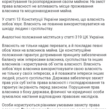
користування та розпоряджання своїм майном. На зміст
права власності не впливають місце проживання
власника та місцезнаходження майна.
У статті 13 Конституції України закріплено, що власність
зобов`язує. Власність не повинна використовуватися на
шкоду людині і суспільству.
Аналогічні положення містяться у статті 319 ЦК України.
Власність не тільки надає переваги, а й покладає певні
обов`язки на власників майна. Це конституційне
положення гарантує дотримання принципу забезпечення
балансу між інтересами власника, суспільства та інших
власників і користувачів об`єктів власності. Власність
зобов`язує власника використовувати свою власність
не тільки у своїх інтересах, а й поважати інтереси інших
людей, усього суспільства. Держава забезпечує захист
прав усіх суб`єктів права власності і господарювання та
гарантує їм рівність перед законом. Порушення прав
власника з боку держави, фізичної чи юридичної особи
зумовлює настання відповідних правових наслідків.
Особи користуються рівними умовами захисту права