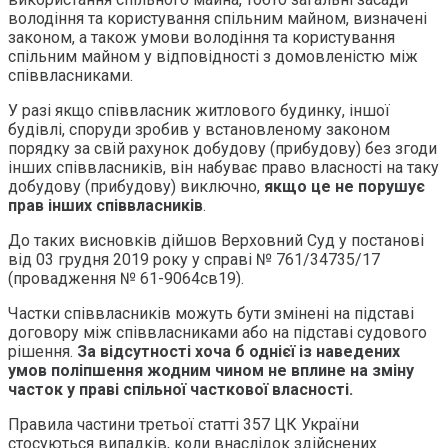
володіння та користування спільним майном, визначені
законом, а також умови володіння та користування
спільним майном у відповідності з домовленістю між
співвласниками.
У разі якщо співвласник житлового будинку, іншої
будівлі, споруди зробив у встановленому законом
порядку за свій рахунок добудову (прибудову) без згоди
інших співвласників, він набуває право власності на таку
добудову (прибудову) виключно,
якщо це не порушує
прав інших співвласників
.
До таких висновків дійшов Верховний Суд у постанові
від 03 грудня 2019 року у справі № 761/34735/17
(провадження № 61-9064св19).
Частки співвласників можуть бути змінені на підставі
договору між співвласниками або на підставі судового
рішення.
За відсутності хоча б однієї із наведених
умов поліпшення жодним чином не вплине на зміну
часток у праві спільної часткової власності.
Правила частини третьої статті 357 ЦК України
стосуються випадків, коли внаслідок здійснених