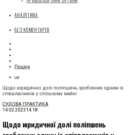
ПРАВООХОРОННІ ОРГАНИ
АНАЛІТИКА
БЕЗ КОМЕНТАРІВ
Facebook
Mail
Telegram
Feed
Пошук
ua
Щодо юридичної долі поліпшень зроблених одним із
співвласників у спільному майні
Перейти
СУДОВА ПРАКТИКА
до
14.02.2023
14:18
змісту
Щодо юридичної долі поліпшень
зроблених одним із співвласників у