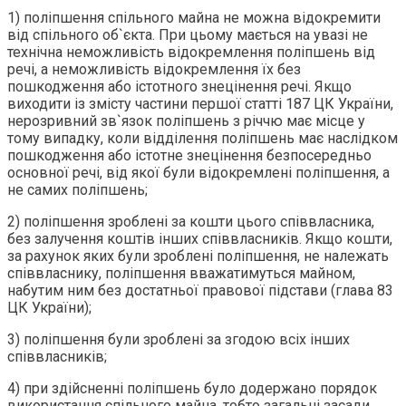
1) поліпшення спільного майна не можна відокремити
від спільного об`єкта. При цьому мається на увазі не
технічна неможливість відокремлення поліпшень від
речі, а неможливість відокремлення їх без
пошкодження або істотного знецінення речі. Якщо
виходити із змісту частини першої статті 187 ЦК України,
нерозривний зв`язок поліпшень з річчю має місце у
тому випадку, коли відділення поліпшень має наслідком
пошкодження або істотне знецінення безпосередньо
основної речі, від якої були відокремлені поліпшення, а
не самих поліпшень;
2) поліпшення зроблені за кошти цього співвласника,
без залучення коштів інших співвласників. Якщо кошти,
за рахунок яких були зроблені поліпшення, не належать
співвласнику, поліпшення вважатимуться майном,
набутим ним без достатньої правової підстави (глава 83
ЦК України);
3) поліпшення були зроблені за згодою всіх інших
співвласників;
4) при здійсненні поліпшень було додержано порядок
використання спільного майна, тобто загальні засади