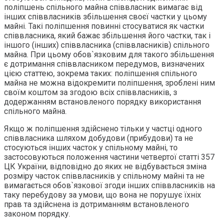
поліпшень спільного майна співвласник вимагає від
інших співвласників збільшення своєї частки у цьому
майні. Такі поліпшення повинні стосуватися як частки
співвласника, який бажає збільшення його частки, так і
іншого (інших) співвласника (співвласників) спільного
майна. При цьому обов`язковим для такого збільшення
є дотримання співвласником передумов, визначених
цією статтею, зокрема таких: поліпшення спільного
майна не можна відокремити поліпшення, зроблені ним
своїм коштом за згодою всіх співвласників, з
додержанням встановленого порядку використання
спільного майна.
Якщо ж поліпшення здійснено тільки у частці одного
співвласника шляхом добудови (прибудови) та не
стосуються інших часток у спільному майні, то
застосовуються положення частини четвертої статті 357
ЦК України, відповідно до яких не відбувається зміна
розміру часток співвласників у спільному майні та не
вимагається обов`язкової згоди інших співвласників на
таку перебудову за умови, що вона не порушує їхніх
прав та здійснена із дотриманням встановленого
законом порядку.