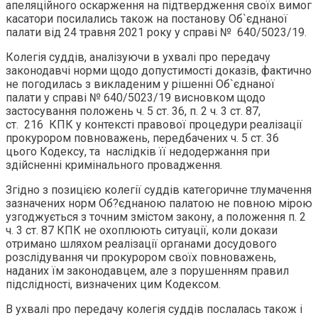
апеляційного оскарження на підтвердження своїх вимог
касатори посилались також на постанову Об`єднаної
палати від 24 травня 2021 року у справі № 640/5023/19.
Колегія суддів, аналізуючи в ухвалі про передачу
законодавчі норми щодо допустимості доказів, фактично
не погодилась з викладеним у рішенні Об`єднаної
палати у справі № 640/5023/19 висновком щодо
застосування положень ч. 5 ст. 36, п. 2 ч. 3 ст. 87,
ст. 216 КПК у контексті правової процедури реалізації
прокурором повноважень, передбачених ч. 5 ст. 36
цього Кодексу, та наслідків її недодержання при
здійсненні кримінального провадження.
Згідно з позицією колегії суддів категоричне тлумачення
зазначених норм Об?єднаною палатою не повною мірою
узгоджується з точним змістом закону, а положення п. 2
ч. 3 ст. 87 КПК не охоплюють ситуації, коли докази
отримано шляхом реалізації органами досудового
розслідування чи прокурором своїх повноважень,
наданих їм законодавцем, але з порушенням правил
підслідності, визначених цим Кодексом.
В ухвалі про передачу колегія суддів послалась також і