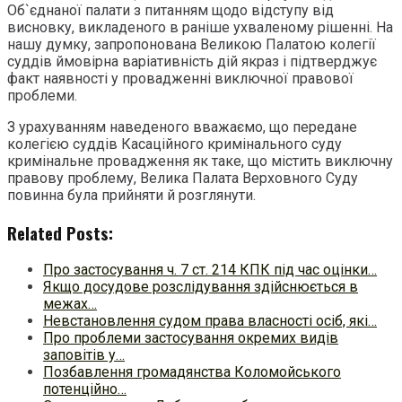
Об`єднаної палати з питанням щодо відступу від
висновку, викладеного в раніше ухваленому рішенні. На
нашу думку, запропонована Великою Палатою колегії
суддів ймовірна варіативність дій якраз і підтверджує
факт наявності у провадженні виключної правової
проблеми.
З урахуванням наведеного вважаємо, що передане
колегією суддів Касаційного кримінального суду
кримінальне провадження як таке, що містить виключну
правову проблему, Велика Палата Верховного Суду
повинна була прийняти й розглянути.
Related Posts:
Про застосування ч. 7 ст. 214 КПК під час оцінки…
Якщо досудове розслідування здійснюється в
межах…
Невстановлення судом права власності осіб, які…
Про проблеми застосування окремих видів
заповітів у…
Позбавлення громадянства Коломойського
потенційно…