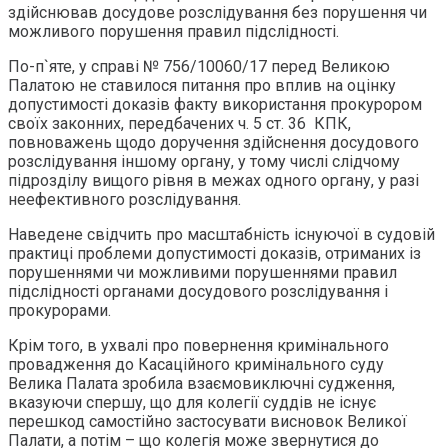
здійснював досудове розслідування без порушення чи
можливого порушення правил підслідності.
По-п`яте, у справі № 756/10060/17 перед Великою
Палатою не ставилося питання про вплив на оцінку
допустимості доказів факту використання прокурором
своїх законних, передбачених ч. 5 ст. 36 КПК,
повноважень щодо доручення здійснення досудового
розслідування іншому органу, у тому числі слідчому
підрозділу вищого рівня в межах одного органу, у разі
неефективного розслідування.
Наведене свідчить про масштабність існуючої в судовій
практиці проблеми допустимості доказів, отриманих із
порушеннями чи можливими порушеннями правил
підслідності органами досудового розслідування і
прокурорами.
Крім того, в ухвалі про повернення кримінального
провадження до Касаційного кримінального суду
Велика Палата зробила взаємовиключні судження,
вказуючи спершу, що для колегії суддів не існує
перешкод самостійно застосувати висновок Великої
Палати, а потім – що колегія може звернутися до