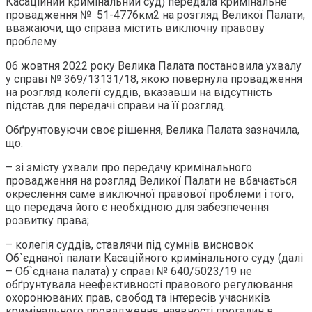
Касаційний кримінальний суд) передала кримінальне
провадження № 51-4776км2 на розгляд Великої Палати,
вважаючи, що справа містить виключну правову
проблему.
06 жовтня 2022 року Велика Палата постановила ухвалу
у справі № 369/13131/18, якою повернула провадження
на розгляд колегії суддів, вказавши на відсутність
підстав для передачі справи на її розгляд.
Обґрунтовуючи своє рішення, Велика Палата зазначила,
що:
– зі змісту ухвали про передачу кримінального
провадження на розгляд Великої Палати не вбачається
окреслення саме виключної правової проблеми і того,
що передача його є необхідною для забезпечення
розвитку права;
– колегія суддів, ставлячи під сумнів висновок
Об`єднаної палати Касаційного кримінального суду (далі
– Об`єднана палата) у справі № 640/5023/19 не
обґрунтувала неефективності правового регулювання
охоронюваних прав, свобод та інтересів учасників
кримінального провадження, наявності прогалин в