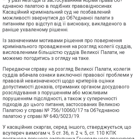
– у разі незгоди із застосуванням норми права Об?
єднаною палатою в подібних правовідносинах
Касаційний кримінальний суд не позбавлений
можливості звернутися до Об?єднаної палати з
питанням про відступ від її висновку, викладеного в
раніше ухваленому рішенні.
Із зазначеними мотивами рішення про повернення
кримінального провадження на розгляд колегії суддів,
висловленими більшістю суддів Великої Палати, не
можемо погодитись з огляду на таке.
Передаючи справу на розгляд Великої Палати, колегія
суддів вбачала ознаки виключної правової проблеми у
правовій невизначеності щодо критеріїв оцінки
допустимості доказів, отриманих органом досудового
розслідування з порушенням або можливим
порушенням підслідності, а також у суперечності
підходів до цього питання, застосованих Великою
Палатою у справі № 756/10060/17 та Об?єднаною
палатою у справі № 640/5023/19.
У касаційних скаргах, серед іншого, стверджується, що
всупереч вимогам ч. 5 ст. 36, п. 2 ч. 5, ст. 110 КПК
постанова першого заступника Генерального прокурора