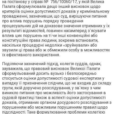
на постанову у справі № 756/10060/17, у якій Велика
Палата сформулювала дещо інший висновок щодо
критеріїв оцінки допустимості доказів у кримінальному
провадженні, зазначивши, що суд, вирішуючи питання
про вплив порушень порядку проведення
процесуальних дій на доказове значення отриманих у їх
результаті відомостей, повинен насамперед з`ясувати
вплив цих порушень на ті чи інші конвенційні або
конституційні права людини, зокрема встановити,
наскільки процедурні недоліки «зруйнували» або
звузили ці права або ж обмежили особу в можливостях
їх ефективного використання.
Поділяючи зазначений підхід, колегія суддів, однак,
зауважила, що правовий висновок Великої Палати
сформульований досить вузько і безпосередньо
стосується оцінки допустимості судової експертизи у
випадку її призначення слідчим, що не входив до складу
групи, якій доручено розслідування, у зв`язку з чим
виникло питання про можливість його застосування в
судовій практиці також в аспекті оцінки допустимості
доказів, отриманих органом досудового розслідування з
порушенням або можливим порушенням правил щодо
підслідності. Таке формулювання проблеми колегією