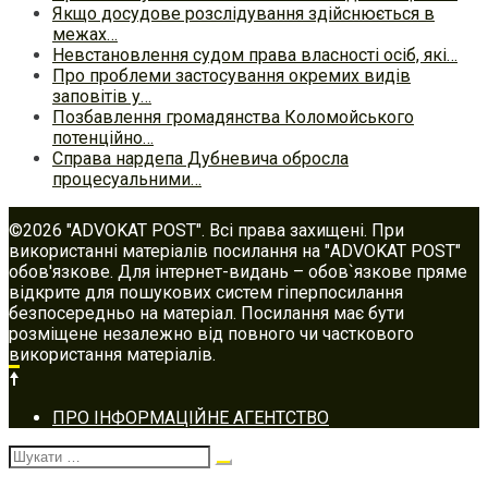
Якщо досудове розслідування здійснюється в
межах…
Невстановлення судом права власності осіб, які…
Про проблеми застосування окремих видів
заповітів у…
Позбавлення громадянства Коломойського
потенційно…
Справа нардепа Дубневича обросла
процесуальними…
©2026 "ADVOKAT POST". Всі права захищені. При
використанні матеріалів посилання на "ADVOKAT POST"
обов'язкове. Для інтернет-видань – обов`язкове пряме
відкрите для пошукових систем гіперпосилання
безпосередньо на матеріал. Посилання має бути
розміщене незалежно від повного чи часткового
використання матеріалів.
Footer
ПРО ІНФОРМАЦІЙНЕ АГЕНТСТВО
navigation
Шукати: