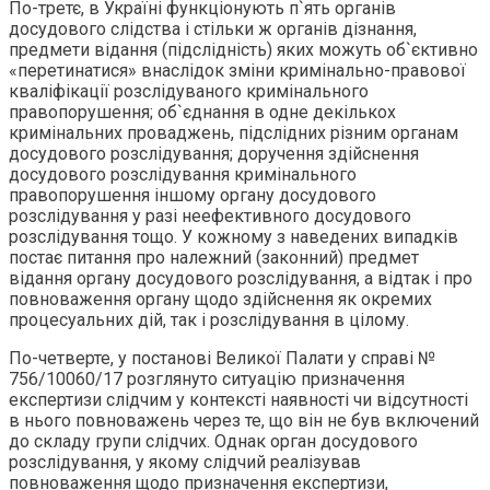
По-третє, в Україні функціонують п`ять органів
досудового слідства і стільки ж органів дізнання,
предмети відання (підслідність) яких можуть об`єктивно
«перетинатися» внаслідок зміни кримінально-правової
кваліфікації розслідуваного кримінального
правопорушення; об`єднання в одне декількох
кримінальних проваджень, підслідних різним органам
досудового розслідування; доручення здійснення
досудового розслідування кримінального
правопорушення іншому органу досудового
розслідування у разі неефективного досудового
розслідування тощо. У кожному з наведених випадків
постає питання про належний (законний) предмет
відання органу досудового розслідування, а відтак і про
повноваження органу щодо здійснення як окремих
процесуальних дій, так і розслідування в цілому.
По-четверте, у постанові Великої Палати у справі №
756/10060/17 розглянуто ситуацію призначення
експертизи слідчим у контексті наявності чи відсутності
в нього повноважень через те, що він не був включений
до складу групи слідчих. Однак орган досудового
розслідування, у якому слідчий реалізував
повноваження щодо призначення експертизи,