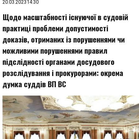
до
20.03.2023
14:30
змісту
Щодо масштабності існуючої в судовій
практиці проблеми допустимості
доказів, отриманих із порушеннями чи
можливими порушеннями правил
підслідності органами досудового
розслідування і прокурорами: окрема
думка суддів ВП ВС