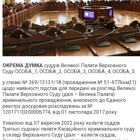
ОКРЕМА ДУМКА
суддів Великої Палати Верховного
Суду ОСОБА_1, ОСОБА_2, ОСОБА_3, ОСОБА_4, ОСОБА_5
у справі № 369/13131/18 (провадження № 51-4776км21)
щодо наявності підстав для передачі на розгляд Великої
Палати Верховного Суду (далі – Велика Палата)
кримінального провадження, внесеного до Єдиного
реєстру досудових розслідувань за №
12017110200006774, від 01 листопада 2017 року
Ухвалою від 07 вересня 2022 року колегія суддів
Третьої судової палати Касаційного кримінального суду
у складі Верховного Суду (далі – колегія суддів,