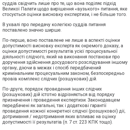
суддів свідчить лише про те, що вона поділяє підхід
Великої Палати щодо вирішення «вузького» питання, яке
стосується оцінки висновку експертизи, і не більше того.
В ухвалі про передачу колегією суддів питання
поставлено значно ширше.
По-перше, воно поставлене не лише в аспекті оцінки
допустимості висновку експерта як окремого доказу, а
оцінки допустимості результатів усієї процесуальної
діяльності слідчого, який на виконання постанови про
доручення здійснення досудового розслідування іншому
органу, діючи в межах і спосіб передбачений
кримінальним процесуальним законом, безпосередньо
провів комплекс слідчих (розшукових) дій.
По-друге, порядок проведення інших слідчих
(розшукових) дій істотно відрізняється від порядку
призначення і проведення експертизи. Законодавцем
передбачені як загальні, так і додаткові гарантії
проведення кожної конкретної слідчої (розшукової) дії,
дотримання / недотримання яких впливає на оцінку
допустимості її результатів (п. 7 ст. 223 КПК тощо).