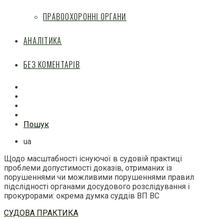
ПРАВООХОРОННІ ОРГАНИ
АНАЛІТИКА
БЕЗ КОМЕНТАРІВ
Facebook
Mail
Telegram
Feed
Пошук
ua
Щодо масштабності існуючої в судовій практиці
проблеми допустимості доказів, отриманих із
порушеннями чи можливими порушеннями правил
підслідності органами досудового розслідування і
прокурорами: окрема думка суддів ВП ВС
Перейти
СУДОВА ПРАКТИКА