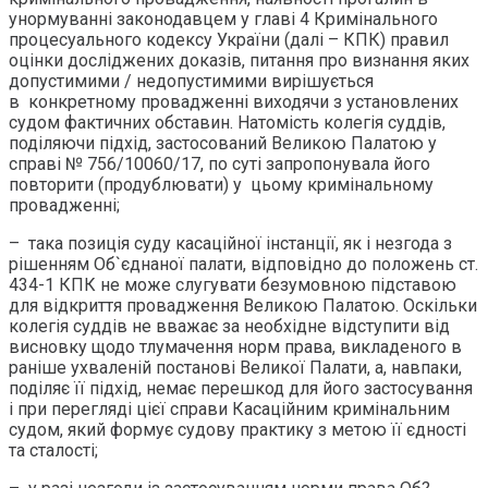
унормуванні законодавцем у главі 4 Кримінального
процесуального кодексу України (далі – КПК) правил
оцінки досліджених доказів, питання про визнання яких
допустимими / недопустимими вирішується
в конкретному провадженні виходячи з установлених
судом фактичних обставин. Натомість колегія суддів,
поділяючи підхід, застосований Великою Палатою у
справі № 756/10060/17, по суті запропонувала його
повторити (продублювати) у цьому кримінальному
провадженні;
– така позиція суду касаційної інстанції, як і незгода з
рішенням Об`єднаної палати, відповідно до положень ст.
434-1 КПК не може слугувати безумовною підставою
для відкриття провадження Великою Палатою. Оскільки
колегія суддів не вважає за необхідне відступити від
висновку щодо тлумачення норм права, викладеного в
раніше ухваленій постанові Великої Палати, а, навпаки,
поділяє її підхід, немає перешкод для його застосування
і при перегляді цієї справи Касаційним кримінальним
судом, який формує судову практику з метою її єдності
та сталості;