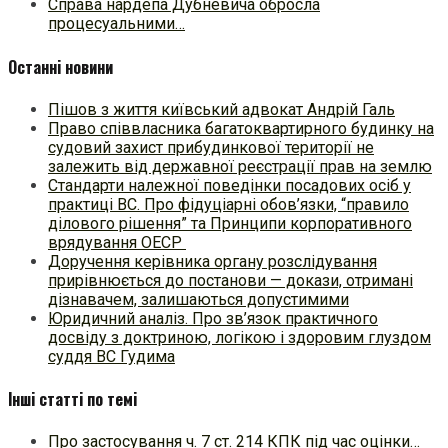
Справа нардепа Дубневича обросла
процесуальними…
Останні новини
Пішов з життя київський адвокат Андрій Галь
Право співвласника багатоквартирного будинку на
судовий захист прибудинкової території не
залежить від державної реєстрації прав на землю
Стандарти належної поведінки посадових осіб у
практиці ВC. Про фідуціарні обов’язки, “правило
ділового рішення” та Принципи корпоративного
врядування ОЕСР
Доручення керівника органу розслідування
прирівнюється до постанови — докази, отримані
дізнавачем, залишаються допустимими
Юридичний аналіз. Про зв’язок практичного
досвіду з доктриною, логікою і здоровим глуздом
суддя ВС Гудима
Інші статті по темі
Про застосування ч. 7 ст. 214 КПК під час оцінки…