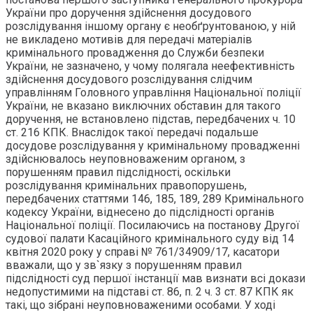
України про доручення здійснення досудового
розслідування іншому органу є необґрунтованою, у ній
не викладено мотивів для передачі матеріалів
кримінального провадження до Служби безпеки
України, не зазначено, у чому полягала неефективність
здійснення досудового розслідування слідчим
управлінням Головного управління Національної поліції
України, не вказано виключних обставин для такого
доручення, не встановлено підстав, передбачених ч. 10
ст. 216 КПК. Внаслідок такої передачі подальше
досудове розслідування у кримінальному провадженні
здійснювалось неуповноваженим органом, з
порушенням правил підслідності, оскільки
розслідування кримінальних правопорушень,
передбачених статтями 146, 185, 189, 289 Кримінального
кодексу України, віднесено до підслідності органів
Національної поліції. Посилаючись на постанову Другої
судової палати Касаційного кримінального суду від 14
квітня 2020 року у справі № 761/34909/17, касатори
вважали, що у зв`язку з порушенням правил
підслідності суд першої інстанції мав визнати всі докази
недопустимими на підставі ст. 86, п. 2 ч. 3 ст. 87 КПК як
такі, що зібрані неуповноваженими особами. У ході