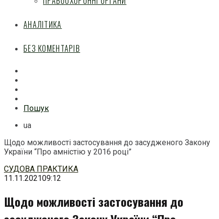
ПРАВООХОРОННІ ОРГАНИ
АНАЛІТИКА
БЕЗ КОМЕНТАРІВ
Facebook
Mail
Telegram
Feed
Пошук
ua
Щодо можливості застосування до засудженого Закону
України “Про амністію у 2016 році”
Перейти
СУДОВА ПРАКТИКА
до
11.11.2021
09:12
змісту
Щодо можливості застосування до
засудженого Закону України “Про