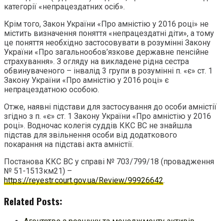
категорії «непрацездатних осіб».
Крім того, Закон України «Про амністію у 2016 році» не
містить визначення поняття «непрацездатні діти», а тому
це поняття необхідно застосовувати в розумінні Закону
України «Про загальнообов’язкове державне пенсійне
страхування». З огляду на викладене рідна сестра
обвинуваченого – інвалід 3 групи в розумінні п. «є» ст. 1
Закону України «Про амністію у 2016 році» є
непрацездатною особою.
Отже, наявні підстави для застосування до особи амністії
згідно з п. «є» ст. 1 Закону України «Про амністію у 2016
році». Водночас колегія суддів ККС ВС не знайшла
підстав для звільнення особи від додаткового
покарання на підставі акта амністії.
Постанова ККС ВС у справі № 703/799/18 (провадження
№ 51-1513км21) –
https://reyestr.court.gov.ua/Review/99926642
.
Related Posts: