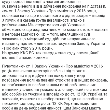
суду першої інстанції в частині звільнення
обвинуваченого від відбування покарання на підставі п.
«є» ст. 1 Закону України «Про амністію у 2016 році»,
послався на те, що в останнього є рідна сестра – інвалід
3 групи, а вказана група інвалідності згідно з
роз’ясненням Міністерства юстиції України є
обмеженою, що жодним чином не можна ототожнювати
з непрацездатністю. Крім того, апеляційний суд
зазначив, що місцевий суд дійшов неправильного
висновку про можливість застосування Закону України
«Про амністію у 2016 році».
На думку ККС ВС, такі твердження суду апеляційної
інстанції є помилковими.
Пунктом «є» ст. 1 Закону України «Про амністію у 2016
році» визначено категорії осіб, які підлягають
звільненню від відбування покарання у виді
позбавлення волі на певний строк та від інших покарань,
не пов’язаних із позбавленням волі, осіб, визнаних
винними у вчиненні умисного злочину, який не є тяжким
або особливо тяжким відповідно до ст. 12 КК України, та
злочинів, вчинених з необережності, що не є особливо
тяжкими відповідно до ст. 12 КК України, якщо такі
особи на день набрання чинності цим Законом мають