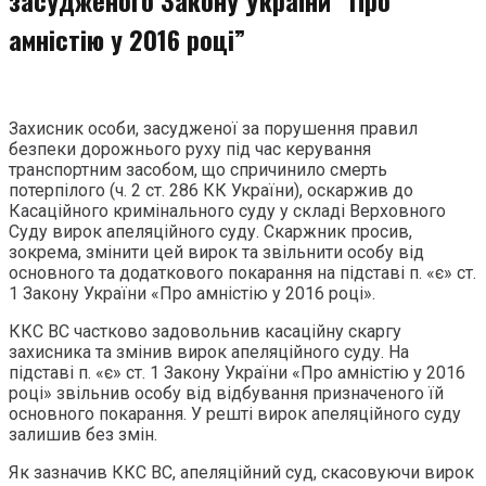
амністію у 2016 році”
Захисник особи, засудженої за порушення правил
безпеки дорожнього руху під час керування
транспортним засобом, що спричинило смерть
потерпілого (ч. 2 ст. 286 КК України), оскаржив до
Касаційного кримінального суду у складі Верховного
Суду вирок апеляційного суду. Скаржник просив,
зокрема, змінити цей вирок та звільнити особу від
основного та додаткового покарання на підставі п. «є» ст.
1 Закону України «Про амністію у 2016 році».
ККС ВС частково задовольнив касаційну скаргу
захисника та змінив вирок апеляційного суду. На
підставі п. «є» ст. 1 Закону України «Про амністію у 2016
році» звільнив особу від відбування призначеного їй
основного покарання. У решті вирок апеляційного суду
залишив без змін.
Як зазначив ККС ВС, апеляційний суд, скасовуючи вирок