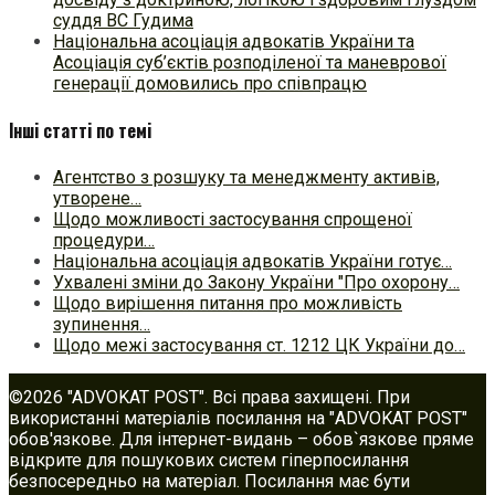
суддя ВС Гудима
Національна асоціація адвокатів України та
Асоціація суб’єктів розподіленої та маневрової
генерації домовились про співпрацю
Інші статті по темі
Агентство з розшуку та менеджменту активів,
утворене…
Щодо можливості застосування спрощеної
процедури…
Національна асоціація адвокатів України готує…
Ухвалені зміни до Закону України "Про охорону…
Щодо вирішення питання про можливість
зупинення…
Щодо межі застосування ст. 1212 ЦК України до…
©2026 "ADVOKAT POST". Всі права захищені. При
використанні матеріалів посилання на "ADVOKAT POST"
обов'язкове. Для інтернет-видань – обов`язкове пряме
відкрите для пошукових систем гіперпосилання
безпосередньо на матеріал. Посилання має бути