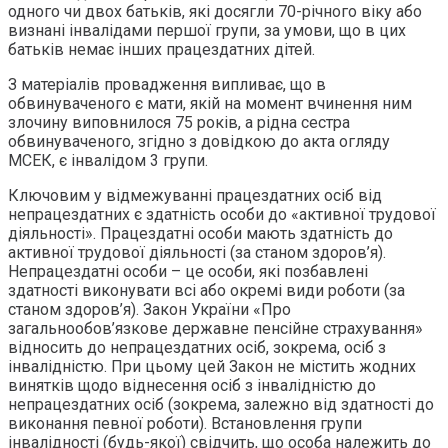
одного чи двох батьків, які досягли 70-річного віку або
визнані інвалідами першої групи, за умови, що в цих
батьків немає інших працездатних дітей.
З матеріалів провадження випливає, що в
обвинуваченого є мати, якій на момент вчинення ним
злочину виповнилося 75 років, а рідна сестра
обвинуваченого, згідно з довідкою до акта огляду
МСЕК, є інвалідом 3 групи.
Ключовим у відмежуванні працездатних осіб від
непрацездатних є здатність особи до «активної трудової
діяльності». Працездатні особи мають здатність до
активної трудової діяльності (за станом здоров’я).
Непрацездатні особи – це особи, які позбавлені
здатності виконувати всі або окремі види роботи (за
станом здоров’я). Закон України «Про
загальнообов’язкове державне пенсійне страхування»
відносить до непрацездатних осіб, зокрема, осіб з
інвалідністю. При цьому цей Закон не містить жодних
винятків щодо віднесення осіб з інвалідністю до
непрацездатних осіб (зокрема, залежно від здатності до
виконання певної роботи). Встановлення групи
інвалідності (будь-якої) свідчить, що особа належить до