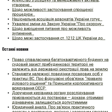
Агентство з розшуку та менеджменту активів,
утворене…
Щодо можливості застосування спрощеної
процедури…
Національна асоціація адвокатів України готує…
Ухвалені зміни до Закону України "Про охорону…
Щодо вирішення питання про можливість
зупинення…
Щодо межі застосування ст. 1212 ЦК України до…
Останні новини
Право співвласника багатоквартирного будинку на
судовий захист прибудинкової території не
залежить від державної реєстрації прав на землю
Стандарти належної поведінки посадових осіб у
практиці ВC. Про фідуціарні обов’язки, “правило
ділового рішення” та Принципи корпоративного
врядування ОЕСР
Доручення керівника органу розслідування
прирівнюється до постанови — докази, отримані
дізнавачем, залишаються допустимими
Юридичний аналіз. Про зв’язок практичного
досвіду з доктриною, логікою і здоровим глуздом