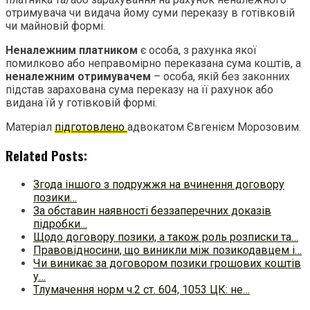
отримувача чи видача йому суми переказу в готівковій
чи майновій формі.
Неналежним платником
є особа, з рахунка якої
помилково або неправомірно переказана сума коштів, а
неналежним отримувачем
– особа, якій без законних
підстав зарахована сума переказу на її рахунок або
видана їй у готівковій формі.
Матеріал
підготовлено
адвокатом Євгенієм Морозовим.
Related Posts:
Згода іншого з подружжя на вчинення договору
позики…
За обставин наявності беззаперечних доказів
підробки…
Щодо договору позики, а також роль розписки та…
Правовідносини, що виникли між позикодавцем і…
Чи виникає за договором позики грошових коштів
у…
Тлумачення норм ч.2 ст. 604, 1053 ЦК: не…