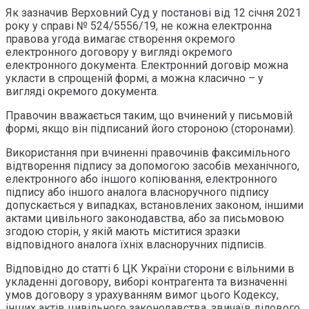
Як зазначив Верховний Суд у постанові від 12 січня 2021
року у справі № 524/5556/19, не кожна електронна
правова угода вимагає створення окремого
електронного договору у вигляді окремого
електронного документа. Електронний договір можна
укласти в спрощеній формі, а можна класично – у
вигляді окремого документа.
Правочин вважається таким, що вчинений у письмовій
формі, якщо він підписаний його стороною (сторонами).
Використання при вчиненні правочинів факсимільного
відтворення підпису за допомогою засобів механічного,
електронного або іншого копіювання, електронного
підпису або іншого аналога власноручного підпису
допускається у випадках, встановлених законом, іншими
актами цивільного законодавства, або за письмовою
згодою сторін, у якій мають міститися зразки
відповідного аналога їхніх власноручних підписів.
Відповідно до статті 6 ЦК України сторони є вільними в
укладенні договору, виборі контрагента та визначенні
умов договору з урахуванням вимог цього Кодексу,
інших актів цивільного законодавства, звичаїв ділового