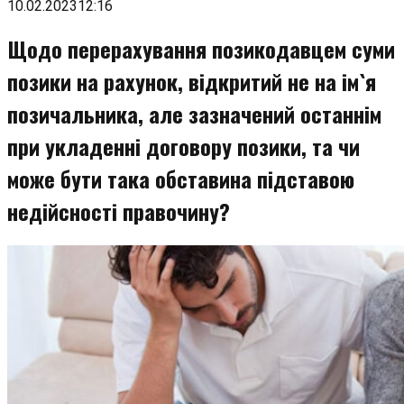
до
10.02.2023
12:16
змісту
Щодо перерахування позикодавцем суми
позики на рахунок, відкритий не на ім`я
позичальника, але зазначений останнім
при укладенні договору позики, та чи
може бути така обставина підставою
недійсності правочину?