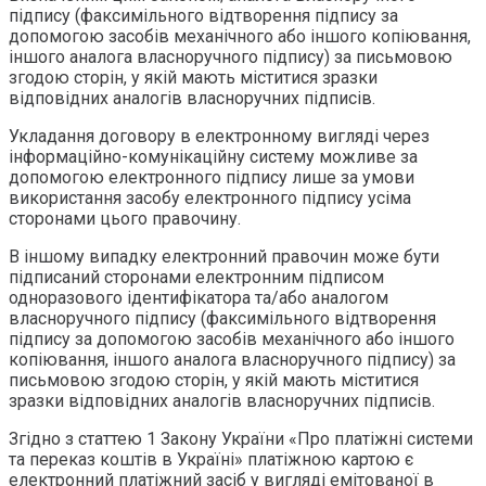
підпису (факсимільного відтворення підпису за
допомогою засобів механічного або іншого копіювання,
іншого аналога власноручного підпису) за письмовою
згодою сторін, у якій мають міститися зразки
відповідних аналогів власноручних підписів.
Укладання договору в електронному вигляді через
інформаційно-комунікаційну систему можливе за
допомогою електронного підпису лише за умови
використання засобу електронного підпису усіма
сторонами цього правочину.
В іншому випадку електронний правочин може бути
підписаний сторонами електронним підписом
одноразового ідентифікатора та/або аналогом
власноручного підпису (факсимільного відтворення
підпису за допомогою засобів механічного або іншого
копіювання, іншого аналога власноручного підпису) за
письмовою згодою сторін, у якій мають міститися
зразки відповідних аналогів власноручних підписів.
Згідно з статтею 1 Закону України «Про платіжні системи
та переказ коштів в Україні» платіжною картою є
електронний платіжний засіб у вигляді емітованої в