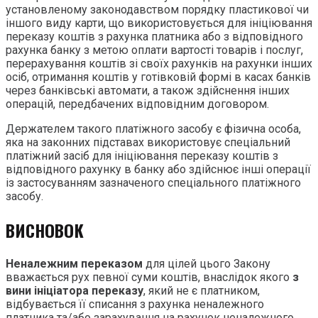
установленому законодавством порядку пластикової чи
іншого виду карти, що використовується для ініціювання
переказу коштів з рахунка платника або з відповідного
рахунка банку з метою оплати вартості товарів і послуг,
перерахування коштів зі своїх рахунків на рахунки інших
осіб, отримання коштів у готівковій формі в касах банків
через банківські автомати, а також здійснення інших
операцій, передбачених відповідним договором.
Держателем такого платіжного засобу є фізична особа,
яка на законних підставах використовує спеціальний
платіжний засіб для ініціювання переказу коштів з
відповідного рахунку в банку або здійснює інші операції
із застосуванням зазначеного спеціального платіжного
засобу.
ВИСНОВОК
Неналежним переказом
для цілей цього Закону
вважається рух певної суми коштів, внаслідок якого
з
вини ініціатора переказу
, який не є платником,
відбувається її списання з рахунка неналежного
платника та/або зарахування на рахунок неналежного