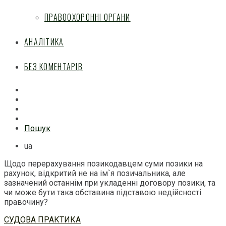
ПРАВООХОРОННІ ОРГАНИ
АНАЛІТИКА
БЕЗ КОМЕНТАРІВ
Facebook
Mail
Telegram
Feed
Пошук
ua
Щодо перерахування позикодавцем суми позики на
рахунок, відкритий не на ім`я позичальника, але
зазначений останнім при укладенні договору позики, та
чи може бути така обставина підставою недійсності
правочину?
Перейти
СУДОВА ПРАКТИКА