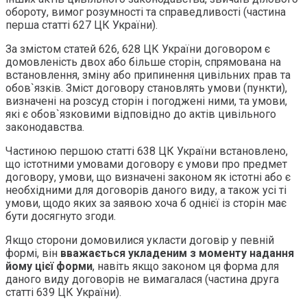
обороту, вимог розумності та справедливості (частина
перша статті 627 ЦК України).
За змістом статей 626, 628 ЦК України договором є
домовленість двох або більше сторін, спрямована на
встановлення, зміну або припинення цивільних прав та
обов`язків. Зміст договору становлять умови (пункти),
визначені на розсуд сторін і погоджені ними, та умови,
які є обов`язковими відповідно до актів цивільного
законодавства.
Частиною першою статті 638 ЦК України встановлено,
що істотними умовами договору є умови про предмет
договору, умови, що визначені законом як істотні або є
необхідними для договорів даного виду, а також усі ті
умови, щодо яких за заявою хоча б однієї із сторін має
бути досягнуто згоди.
Якщо сторони домовилися укласти договір у певній
формі, він
вважається укладеним з моменту надання
йому цієї форми
, навіть якщо законом ця форма для
даного виду договорів не вимагалася (частина друга
статті 639 ЦК України).