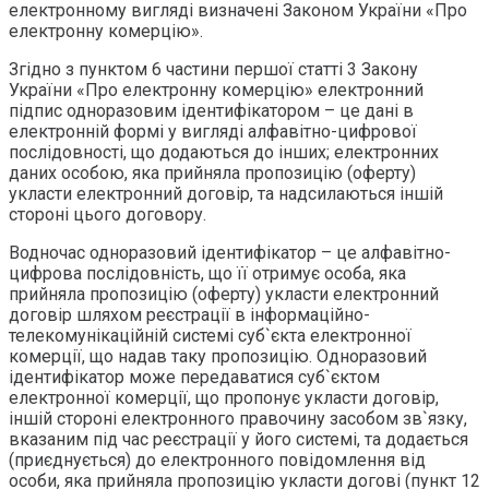
електронному вигляді визначені Законом України «Про
електронну комерцію».
Згідно з пунктом 6 частини першої статті 3 Закону
України «Про електронну комерцію» електронний
підпис одноразовим ідентифікатором – це дані в
електронній формі у вигляді алфавітно-цифрової
послідовності, що додаються до інших; електронних
даних особою, яка прийняла пропозицію (оферту)
укласти електронний договір, та надсилаються іншій
стороні цього договору.
Водночас одноразовий ідентифікатор – це алфавітно-
цифрова послідовність, що її отримує особа, яка
прийняла пропозицію (оферту) укласти електронний
договір шляхом реєстрації в інформаційно-
телекомунікаційній системі суб`єкта електронної
комерції, що надав таку пропозицію. Одноразовий
ідентифікатор може передаватися суб`єктом
електронної комерції, що пропонує укласти договір,
іншій стороні електронного правочину засобом зв`язку,
вказаним під час реєстрації у його системі, та додається
(приєднується) до електронного повідомлення від
особи, яка прийняла пропозицію укласти догові (пункт 12