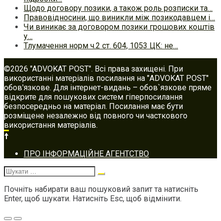
Щодо договору позики, а також роль розписки та…
Правовідносини, що виникли між позикодавцем і…
Чи виникає за договором позики грошових коштів
у…
Тлумачення норм ч.2 ст. 604, 1053 ЦК: не…
©2026 "ADVOKAT POST". Всі права захищені. При
використанні матеріалів посилання на "ADVOKAT POST"
обов'язкове. Для інтернет-видань – обов`язкове пряме
відкрите для пошукових систем гіперпосилання
безпосередньо на матеріал. Посилання має бути
розміщене незалежно від повного чи часткового
використання матеріалів.
Footer
ПРО ІНФОРМАЦІЙНЕ АГЕНТСТВО
navigation
Шукати:
Почніть набирати ваш пошуковий запит та натисніть
Enter, щоб шукати. Натисніть Esc, щоб відмінити.