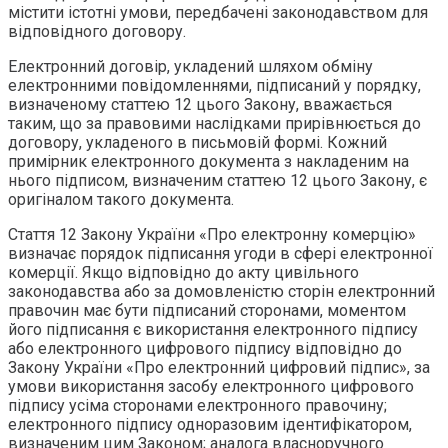
містити істотні умови, передбачені законодавством для
відповідного договору.
Електронний договір, укладений шляхом обміну
електронними повідомленнями, підписаний у порядку,
визначеному статтею 12 цього Закону, вважається
таким, що за правовими наслідками прирівнюється до
договору, укладеного в письмовій формі. Кожний
примірник електронного документа з накладеним на
нього підписом, визначеним статтею 12 цього Закону, є
оригіналом такого документа.
Стаття 12 Закону України «Про електронну комерцію»
визначає порядок підписання угоди в сфері електронної
комерції. Якщо відповідно до акту цивільного
законодавства або за домовленістю сторін електронний
правочин має бути підписаний сторонами, моментом
його підписання є використання електронного підпису
або електронного цифрового підпису відповідно до
Закону України «Про електронний цифровий підпис», за
умови використання засобу електронного цифрового
підпису усіма сторонами електронного правочину;
електронного підпису одноразовим ідентифікатором,
визначеним цим Законом; аналога власноручного