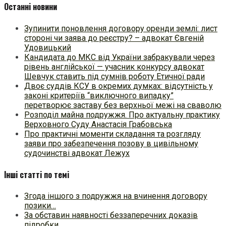
Останні новини
Зупинити поновлення договору оренди землі: лист
стороні чи заява до реєстру? – адвокат Євгеній
Удовицький
Кандидата до МКС від України забракували через
рівень англійської — учасник конкурсу адвокат
Шевчук ставить під сумнів роботу Етичної ради
Двоє суддів КСУ в окремих думках: відсутність у
законі критеріїв “виключного випадку”
перетворює заставу без верхньої межі на сваволю
Розподіл майна подружжя. Про актуальну практику
Верховного Суду Анастасія Грабовська
Про практичні моменти складання та розгляду
заяви про забезпечення позову в цивільному
судочинстві адвокат Лежух
Інші статті по темі
Згода іншого з подружжя на вчинення договору
позики…
За обставин наявності беззаперечних доказів
підробки…