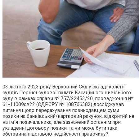
03 лютого 2023 року Верховний Суд у складі колегії
суддів Першої судової палати Касаційного цивільного
суду в рамках справи № 757/22453/20, провадження №
61-11009св22 (ЄДРСРУ № 108766382) досліджував
питання щодо перерахування позикодавцем суми
позики на банківський/картковий рахунок, відкритий не
на ім`я позичальника, але зазначений останнім при
укладенні договору позики, та чи може бути така
обставина підставою недійсності правочину?