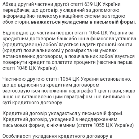
Абзац другий частини другої статті 639 ЦК України
передбачає, що договір, укладений за допомогою
інформаційно-телекомунікаційних систем за згодою
обох сторін,
вважається укладеним в письмовій формі.
Відповідно до частини першої статті 1054 ЦК України за
кредитним договором банк або інша фінансова установа
(кредитодавець) зобов`язується надати грошові кошти
(кредит) позичальникові у розмірах та на умовах,
встановлених договором, а позичальник зобов`язується
повернути кредит та сплатити проценти (частина перша
статті 1048 ЦК України).
Частиною другою статті 1054 ЦК України встановлено,
що до відносин за кредитним договором
застосовуються положення параграфа 1 цієї глави, якщо
інше не встановлено цим параграфом і не випливає із
суті кредитного договору.
Кредитний договір укладається у письмовій формі.
Кредитний договір, укладений з недодержанням
письмової форми, є нікчемним (стаття 1055 ЦК України).
Особливості укладання кредитного договору в