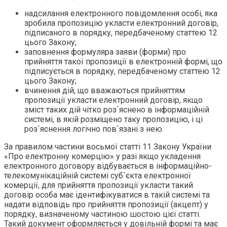
надсилання електронного повідомлення особі, яка
зробила пропозицію укласти електронний договір,
підписаного в порядку, передбаченому статтею 12
цього Закону;
заповнення формуляра заяви (форми) про
прийняття такої пропозиції в електронній формі, що
підписується в порядку, передбаченому статтею 12
цього Закону;
вчинення дій, що вважаються прийняттям
пропозиції укласти електронний договір, якщо
зміст таких дій чітко роз`яснено в інформаційній
системі, в якій розміщено таку пропозицію, і ці
роз`яснення логічно пов`язані з нею.
За правилом частини восьмої статті 11 Закону України
«Про електронну комерцію» у разі якщо укладення
електронного договору відбувається в інформаційно-
телекомунікаційній системі суб`єкта електронної
комерції, для прийняття пропозиції укласти такий
договір особа має ідентифікуватися в такій системі та
надати відповідь про прийняття пропозиції (акцепт) у
порядку, визначеному частиною шостою цієї статті.
Такий документ оформляється у довільній формі та має