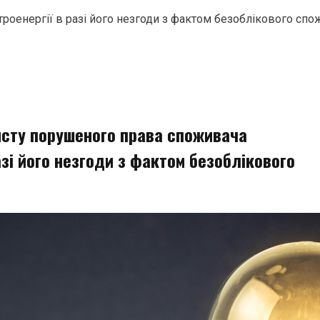
роенергії в разі його незгоди з фактом безоблікового сп
сту порушеного права споживача
азі його незгоди з фактом безоблікового