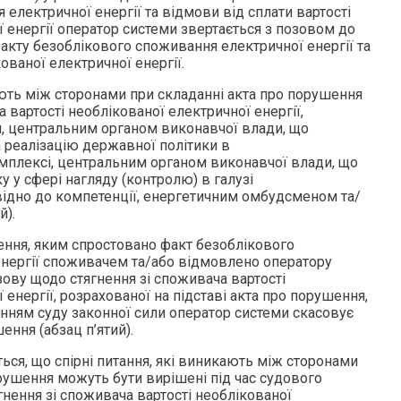
електричної енергії та відмови від сплати вартості
 енергії оператор системи звертається з позовом до
акту безоблікового споживання електричної енергії та
ованої електричної енергії.
ають між сторонами при складанні акта про порушення
а вартості необлікованої електричної енергії,
, центральним органом виконавчої влади, що
 реалізацію державної політики в
плексі, центральним органом виконавчої влади, що
у у сфері нагляду (контролю) в галузі
ідно до компетенції, енергетичним омбудсменом та/
й).
ння, яким спростовано факт безоблікового
нергії споживачем та/або відмовлено оператору
ову щодо стягнення зі споживача вартості
 енергії, розрахованої на підставі акта про порушення,
енням суду законної сили оператор системи скасовує
ення (абзац п’ятий).
ься, що спірні питання, які виникають між сторонами
рушення можуть бути вирішені під час судового
нення зі споживача вартості необлікованої