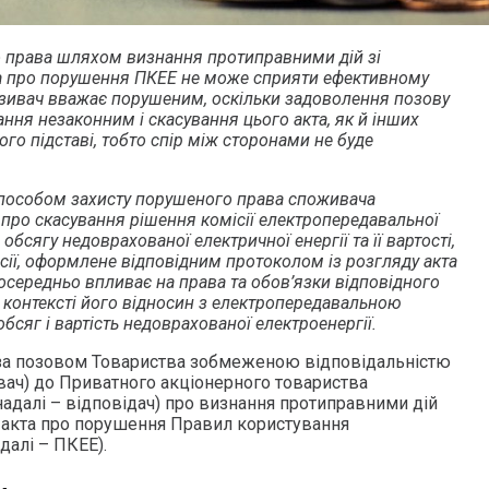
о права шляхом визнання протиправними дій зі
та про порушення ПКЕЕ не може сприяти ефективному
озивач вважає порушеним, оскільки задоволення позову
ння незаконним і скасування цього акта, як й інших
ого підставі, тобто спір між сторонами не буде
способом захисту порушеного права споживача
про скасування рішення комісії електропередавальної
обсягу недоврахованої електричної енергії та її вартості,
ісії, оформлене відповідним протоколом із розгляду акта
середньо впливає на права та обов’язки відповідного
 контексті його відносин з електропередавальною
бсяг і вартість недоврахованої електроенергії.
 за позовом Товариства зобмеженою відповідальністю
ивач) до Приватного акціонерного товариства
надалі – відповідач) про визнання протиправними дій
 акта про порушення Правил користування
далі – ПКЕЕ).