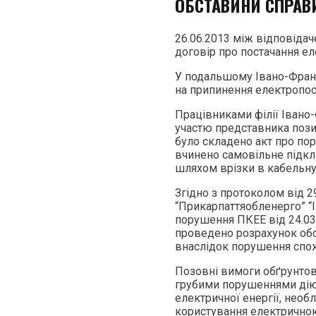
ОБСТАВИНИ СПРАВ
26.06.2013 між відповіда
договір про постачання ел
У подальшому Івано-Фран
на припинення електропост
Працівниками філії Івано
участю представника позив
було складено акт про пор
вчинено самовільне підк
шляхом врізки в кабельну
Згідно з протоколом від 29.
“Прикарпаттяобленерго” “
порушення ПКЕЕ від 24.03
проведено розрахунок обся
внаслідок порушення спож
Позовні вимоги обґрунтова
грубими порушеннями діюч
електричної енергії, нео
користування електрично