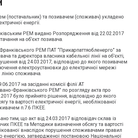
И
чем (постачальник) та позивачем (споживач) укладено
ектричної енергії.
ківським РЕМ видано Розпорядження від 22.02.2017
ачання на об’єкт позивача.
-Франківського РЕМ ПАТ “Прикарпаттяобленерго” за
ача та директора власника кабельної лінії на об’єкті,
ушення від 24.03.2017, відповідно до якого позивачем
лючення електроустановки до електричної мережі
 лінію споживача.
06.2017 на засіданні комісії філії АТ
Івано-Франківського РЕМ” по розгляду акта про
.2017 було прийнято рішення, відповідно до якого
гу та вартості електричної енергії, необлікованої
ивачем п.7.6 ПКЕЕ.
но тим, що акт від 24.03.2017 відповідач склав із
их ПКЕЕ та Методики визначення обсягу та вартості
блікованої внаслідок порушення споживачами правил
ю енергією, затвердженої постановою Національної