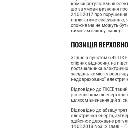
комісії регулювання елек
що за умови визнання прот
24.03.2017 про порушення 
підлягатиме скасуванню, як
споживача не можуть бути 
вимогам закону, санкції.
ПОЗИЦІЯ ВЕРХОВН
Згідно з пунктом 6.42 ПКЕ 
спірних відносин), на пі
постачальника електричної
засідань комісії з розгля
недоврахованої електричн
Відповідно до ПКЕЕ такий
рішення комісії енергопос
шляхом визнання дій зі ск
Відповідно до абзацу трет
електричної енергії, затв
здійснює державне регулю
14.03.2018 No312 (далі – 