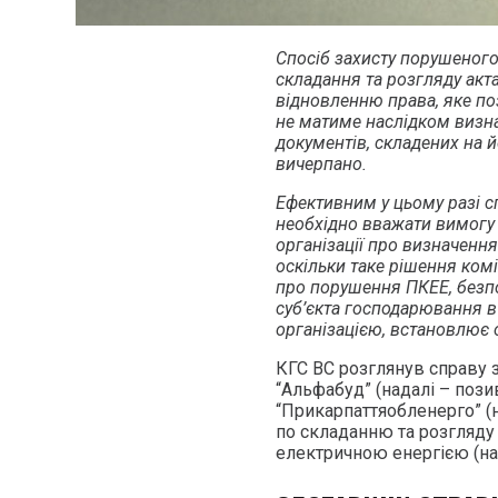
Спосіб захисту порушеног
складання та розгляду ак
відновленню права, яке п
не матиме наслідком визна
документів, складених на й
вичерпано.
Ефективним у цьому разі 
необхідно вважати вимогу 
організації про визначення 
оскільки таке рішення ком
про порушення ПКЕЕ, безпо
суб’єкта господарювання в
організацією, встановлює о
КГС ВС розглянув справу
“Альфабуд” (надалі – поз
“Прикарпаттяобленерго” (
по складанню та розгляду
електричною енергією (на