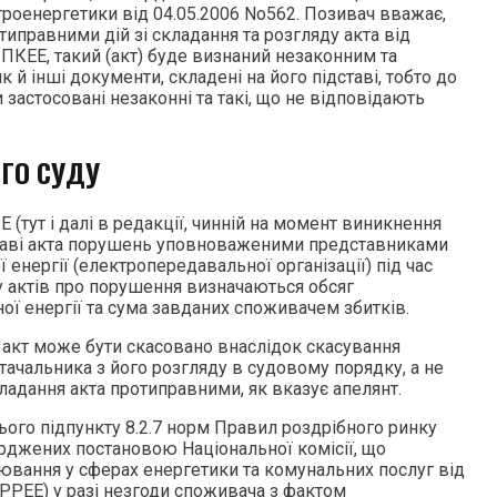
троенергетики від 04.05.2006 No562. Позивач вважає,
иправними дій зі складання та розгляду акта від
ПКЕЕ, такий (акт) буде визнаний незаконним та
 й інші документи, складені на його підставі, тобто до
застосовані незаконні та такі, що не відповідають
ОГО СУДУ
Е (тут і далі в редакції, чинній на момент виникнення
дставі акта порушень уповноваженими представниками
 енергії (електропередавальної організації) під час
ду актів про порушення визначаються обсяг
ої енергії та сума завданих споживачем збитків.
 акт може бути скасовано внаслідок скасування
тачальника з його розгляду в судовому порядку, а не
ладання акта протиправними, як вказує апелянт.
ього підпункту 8.2.7 норм Правил роздрібного ринку
ерджених постановою Національної комісії, що
вання у сферах енергетики та комунальних послуг від
ПРРЕЕ) у разі незгоди споживача з фактом