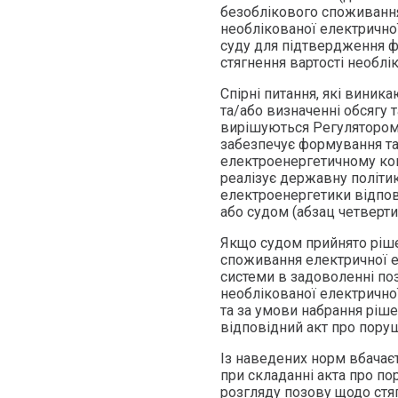
безоблікового споживання 
необлікованої електричної
суду для підтвердження ф
стягнення вартості необлік
Спірні питання, які виник
та/або визначенні обсягу т
вирішуються Регулятором
забезпечує формування та
електроенергетичному ком
реалізує державну політик
електроенергетики відпов
або судом (абзац четверти
Якщо судом прийнято ріше
споживання електричної е
системи в задоволенні поз
необлікованої електричної
та за умови набрання ріш
відповідний акт про поруш
Із наведених норм вбачаєт
при складанні акта про по
розгляду позову щодо стяг