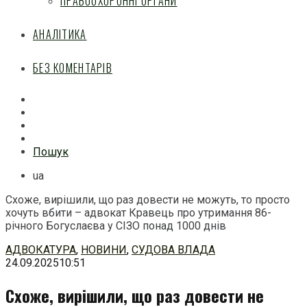
ПРАВООХОРОННІ ОРГАНИ
АНАЛІТИКА
БЕЗ КОМЕНТАРІВ
Facebook
Mail
Telegram
Feed
Пошук
ua
Схоже, вирішили, що раз довести не можуть, то просто
хочуть вбити – адвокат Кравець про утримання 86-
річного Богуслаєва у СІЗО понад 1000 днів
Перейти
АДВОКАТУРА
,
НОВИНИ
,
СУДОВА ВЛАДА
до
24.09.2025
10:51
змісту
Схоже, вирішили, що раз довести не