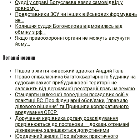
Судді у справі Богуслаєва взяли самовідвід у
повному…
Представники ЗСУ чи інших військових формувань
не…
Колишня суддя Богомолова відмовилась від
обміну з рф…
Якщо правоохоронні органи не можуть висунути
йому…
Останні новини
Пішов з життя київський адвокат Андрій Галь
Право співвласника багатоквартирного будинку на
судовий захист прибудинкової території не
залежить від державної реєстрації прав на землю
Стандарти належної поведінки посадових осіб у
практиці ВC. Про фідуціарні обов’язки, “правило
ділового рішення” та Принципи корпоративного
врядування ОЕСР
Доручення керівника органу розслідування
прирівнюється до постанови — докази, отримані
дізнавачем, залишаються допустимими
Юридичний аналіз. Про зв’язок практичного