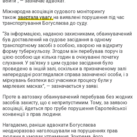
вбити”, — зазначає адвокат.
Міжнародна асоціація судового моніторингу
також
звертала увагу
на виявлені порушення під час
транспортування Богуслаєва до суду.
“За інформацією, наданою захисниками, обвинувачений
був доставлений на судове засідання в одному
транспортному засобі з особою, хворою на відкриту
форму туберкульозу. Згодом він перебував поруч із
цією особою ще кілька годин в очікуванні початку
слухання. У зв’язку з цим судове засідання було
проведено в іншій залі, оскільки в призначеному залі
напередодні розглядалася справа зазначеної особи, і з
міркувань безпеки всі учасники процесу були у
марлевих масках”, — зазначається у заяві.
Проте в автозаку обвинувачений перебував без жодних
засобів захисту, що є неприпустимим. Тому, за заявою
асоціації, йдеться про грубе порушення Європейської
конвенції з прав людини.
Нагадаємо, раніше адвокати Богуслаєва
неодноразово наголошували на порушеннях прав
людини в умовах утримання. Зокрема, його