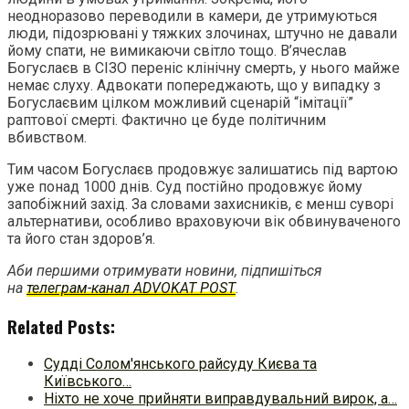
неодноразово переводили в камери, де утримуються
люди, підозрювані у тяжких злочинах, штучно не давали
йому спати, не вимикаючи світло тощо. В’ячеслав
Богуслаєв в СІЗО переніс клінічну смерть, у нього майже
немає слуху. Адвокати попереджають, що у випадку з
Богуслаєвим цілком можливий сценарій “імітації”
раптової смерті. Фактично це буде політичним
вбивством.
Тим часом Богуслаєв продовжує залишатись під вартою
уже понад 1000 днів. Суд постійно продовжує йому
запобіжний захід. За словами захисників, є менш суворі
альтернативи, особливо враховуючи вік обвинуваченого
та його стан здоров’я.
Аби першими отримувати новини, підпишіться
на
телеграм-канал ADVOKAT POST
.
Related Posts:
Судді Солом'янського райсуду Києва та
Київського…
Ніхто не хоче прийняти виправдувальний вирок, а…