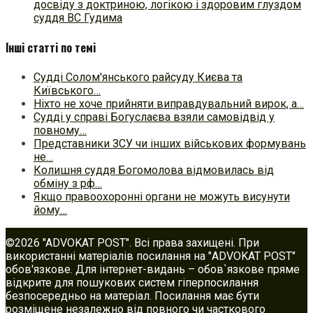
досвіду з доктриною, логікою і здоровим глуздом
суддя ВС Гудима
Інші статті по темі
Судді Солом'янського райсуду Києва та
Київського…
Ніхто не хоче прийняти виправдувальний вирок, а…
Судді у справі Богуслаєва взяли самовідвід у
повному…
Представники ЗСУ чи інших військових формувань
не…
Колишня суддя Богомолова відмовилась від
обміну з рф…
Якщо правоохоронні органи не можуть висунути
йому…
©2026 "ADVOKAT POST". Всі права захищені. При
використанні матеріалів посилання на "ADVOKAT POST"
обов'язкове. Для інтернет-видань – обов`язкове пряме
відкрите для пошукових систем гіперпосилання
безпосередньо на матеріал. Посилання має бути
розміщене незалежно від повного чи часткового