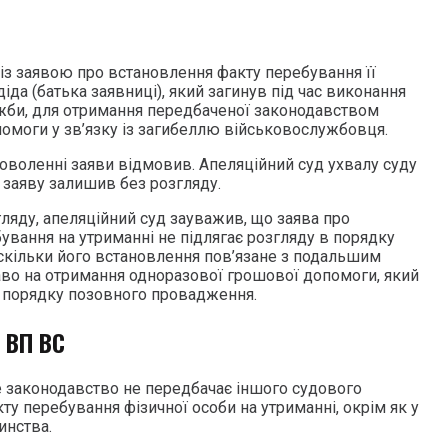
із заявою про встановлення факту перебування її
іда (батька заявниці), який загинув під час виконання
ужби, для отримання передбаченої законодавством
омоги у зв’язку із загибеллю військовослужбовця.
доволенні заяви відмовив. Апеляційний суд ухвалу суду
, заяву залишив без розгляду.
ляду, апеляційний суд зауважив, що заява про
ування на утриманні не підлягає розгляду в порядку
кільки його встановлення пов’язане з подальшим
во на отримання одноразової грошової допомоги, який
у порядку позовного провадження.
 ВП ВС
е законодавство не передбачає іншого судового
у перебування фізичної особи на утриманні, окрім як у
инства.