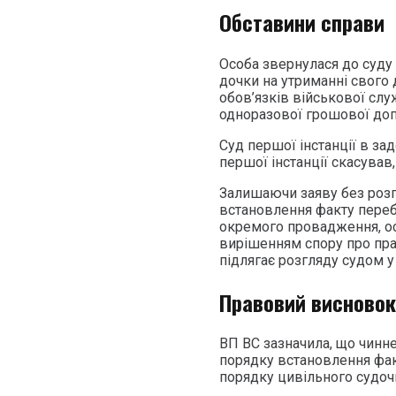
Обставини справи
Особа звернулася до суду 
дочки на утриманні свого д
обов’язків військової сл
одноразової грошової доп
Суд першої інстанції в за
першої інстанції скасував
Залишаючи заяву без розг
встановлення факту переб
окремого провадження, ос
вирішенням спору про пра
підлягає розгляду судом 
Правовий висновок
ВП ВС зазначила, що чинн
порядку встановлення факт
порядку цивільного судоч