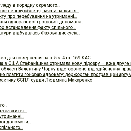
гляду в порядку окремого…
йськовослужбовця, зачата за життя…
кту про перебування на утриманні…
ння одноразової грошової допомоги…
ро встановлення факту спільного…
атури відбувалась Фахова дискусія…
а для повернення за п. 5 ч. 4 ст. 169 КАС
осла в США Стефанішина отримала нову підозру — вже друге
 області Валентину Чорну відсторонено від здійснення пра
не платити гонорар адвокату: держорган програв цей аргум
 практику ЄСПЛ суддя Людмила Макаренко
ого…
та за життя…
 утриманні…
вої допомоги…
спільного…