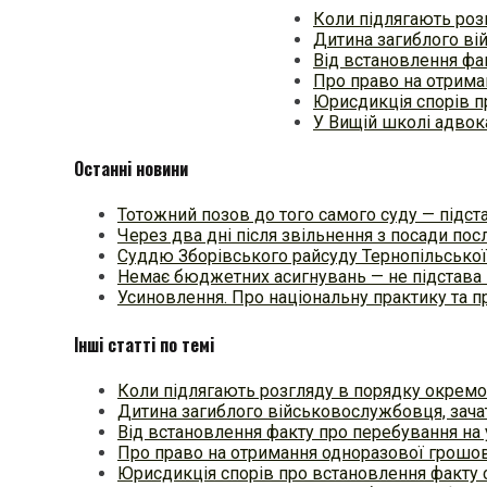
Коли підлягають роз
Дитина загиблого ві
Від встановлення фа
Про право на отрима
Юрисдикція спорів п
У Вищій школі адвок
Останні новини
Тотожний позов до того самого суду — підстав
Через два дні після звільнення з посади п
Суддю Зборівського райсуду Тернопільської
Немає бюджетних асигнувань — не підстава 
Усиновлення. Про національну практику та
Інші статті по темі
Коли підлягають розгляду в порядку окрем
Дитина загиблого військовослужбовця, зача
Від встановлення факту про перебування на
Про право на отримання одноразової грошо
Юрисдикція спорів про встановлення факту 