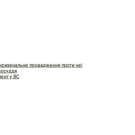
 кримінальне провадження проти неї
восуддя
ент у ВС