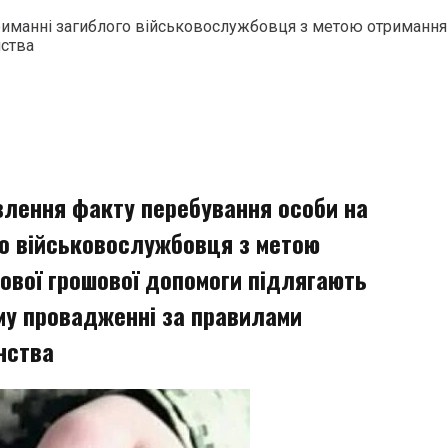
риманні загиблого військовослужбовця з метою отримання
нства
влення факту перебування особи на
го військовослужбовця з метою
ової грошової допомоги підлягають
му провадженні за правилами
нства