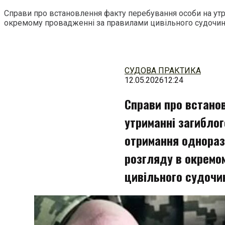
Справи про встановлення факту перебування особи на ут
окремому провадженні за правилами цивільного судочи
Перейти
до
змісту
СУДОВА ПРАКТИКА
12.05.2026
12:24
Справи про встано
утриманні загибло
отримання однораз
розгляду в окремо
цивільного судочи