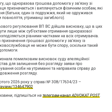
гу, що одноразова грошова допомога у зв’язку зі
я призначається і виплачується фізичним особам, які
ня (батьки, один із подружжя, який не одружився
и повноліття, утриманці загиблого).
вового регулювання ВП ВС дійшла висновку, що в цих
ути лише між суб’єктами отримання одноразової
зподіляється рівними частками на всіх отримувачів.
 призначення грошової допомоги у зв’язку із
ковослужбовця не може бути спору, оскільки такий
допомоги.
 визнала помилковим висновок суду апеляційної
ідстав для залишення без розгляду заяви про
ування особи на утриманні та направила справу до
одовження розгляду.
ютого 2026 року у справі № 308/17634/23 –
a/Review/134647902
овини, підпишіться на
телеграм-канал ADVOKAT POST
.