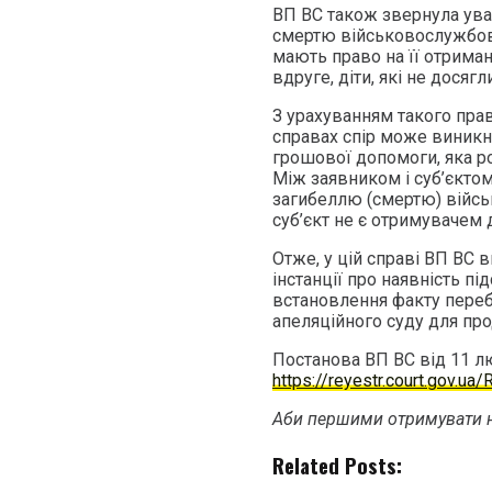
ВП ВС також звернула ува
смертю військовослужбовц
мають право на її отриман
вдруге, діти, які не досягл
З урахуванням такого пра
справах спір може виникн
грошової допомоги, яка ро
Між заявником і суб’єктом
загибеллю (смертю) війсь
суб’єкт не є отримувачем 
Отже, у цій справі ВП ВС
інстанції про наявність п
встановлення факту переб
апеляційного суду для пр
Постанова ВП ВС від 11 л
https://reyestr.court.gov.u
Аби першими отримувати н
Related Posts: