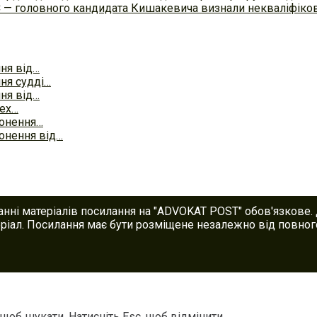
С — головного кандидата Кишакевича визнали некваліфіков
ня від…
ня судді…
ня від…
лех…
ронення…
онення від…
анні матеріалів посилання на "ADVOKAT POST" обов'язкове.
іал. Посилання має бути розміщене незалежно від повного
 щоб шукати. Натисніть Esc, щоб відмінити.