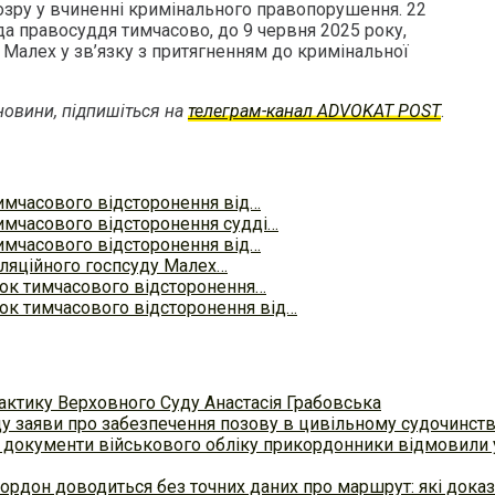
озру у вчиненні кримінального правопорушення. 22
а правосуддя тимчасово, до 9 червня 2025 року,
Малех у зв’язку з притягненням до кримінальної
овини, підпишіться на
телеграм-канал ADVOKAT POST
.
имчасового відсторонення від…
мчасового відсторонення судді…
имчасового відсторонення від…
ляційного госпсуду Малех…
ок тимчасового відсторонення…
к тимчасового відсторонення від…
актику Верховного Суду Анастасія Грабовська
ду заяви про забезпечення позову в цивільному судочинст
 документи військового обліку прикордонники відмовили у
ордон доводиться без точних даних про маршрут: які доказ