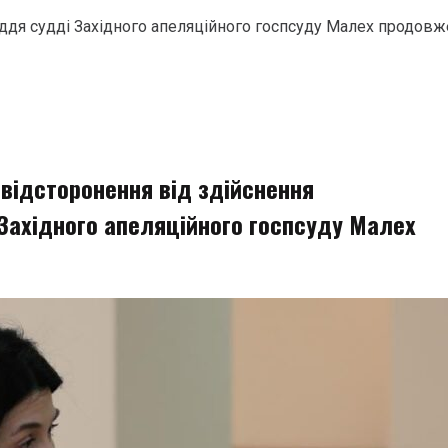
уддя судді Західного апеляційного госпсуду Малех продов
 відсторонення від здійснення
Західного апеляційного госпсуду Малех