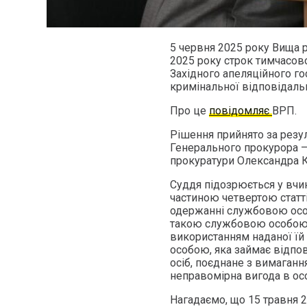
5 червня 2025 року Вища 
2025 року строк тимчасов
Західного апеляційного го
кримінальної відповідальн
Про це
повідомляє
ВРП.
Рішення прийнято за резу
Генерального прокурора –
прокуратури Олександра 
Суддя підозрюється у вчи
частиною четвертою статті
одержанні службовою осо
такою службовою особою в 
використанням наданої їй
особою, яка займає відп
осіб, поєднане з вимаган
неправомірна вигода в ос
Нагадаємо, що 15 травня 2