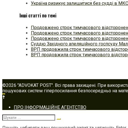
Україна ризикує залишитися без судді в МК
Інші статті по темі
Продовжено строк тимчасового відсторонен
Продовжено строк тимчасового відсторонен
Продовжено строк тимчасового відсторонен
Суддю Західного апеляційного госпсуду Ма
ВРП продовжила строк тимчасового відсто
ВРП продовжила строк тимчасового відстор
©2026 "ADVOKAT POST". Всі права захищені. При використ
пошукових систем гіперпосилання безпосередньо на матер
Footer
ПРО ІНФОРМАЦІЙНЕ АГЕНТСТВО
navigation
Шукати:
Почніть набирати ваш пошуковий запит та натисніть Enter,