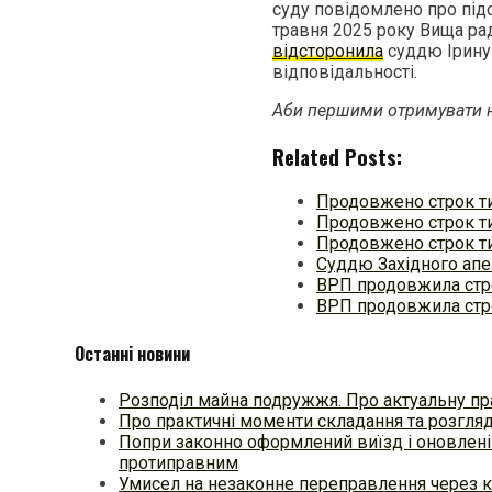
суду повідомлено про під
травня 2025 року Вища рад
відсторонила
суддю Ірину 
відповідальності.
Аби першими отримувати н
Related Posts:
Продовжено строк т
Продовжено строк ти
Продовжено строк т
Суддю Західного апе
ВРП продовжила стр
ВРП продовжила стро
Останні новини
Розподіл майна подружжя. Про актуальну пр
Про практичні моменти складання та розгля
Попри законно оформлений виїзд і оновлені
протиправним
Умисел на незаконне переправлення через к