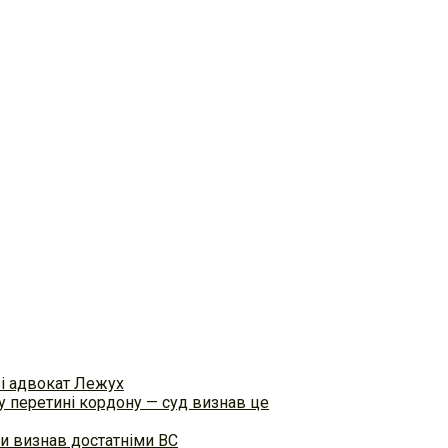
ві адвокат Лежух
 перетині кордону — суд визнав це
и визнав достатніми ВС