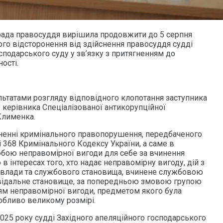
рада правосуддя вирішила продовжити до 5 серпня
ого відсторонення від здійснення правосуддя судді
сподарського суду у зв’язку з притягненням до
ості.
льтатами розгляду відповідного клопотання заступника
 керівника Спеціалізованої антикорупційної
Клименка.
ненні кримінального правопорушення, передбаченого
 368 Кримінального Кодексу України, а саме в
бою неправомірної вигоди для себе за вчинення
інтересах того, хто надає неправомірну вигоду, дій з
 влади та службового становища, вчинене службовою
овідальне становище, за попередньою змовою групою
ням неправомірної вигоди, предметом якого була
обливо великому розмірі.
025 року судді Західного апеляційного господарського