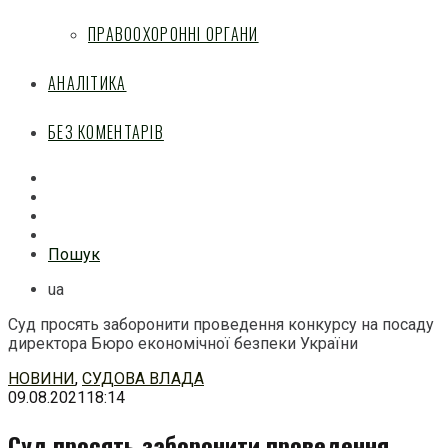
ПРАВООХОРОННІ ОРГАНИ
АНАЛІТИКА
БЕЗ КОМЕНТАРІВ
Facebook
Mail
Telegram
Feed
Пошук
ua
Суд просять заборонити проведення конкурсу на посаду
директора Бюро економічної безпеки України
Перейти
НОВИНИ
,
СУДОВА ВЛАДА
до
09.08.2021
18:14
змісту
Суд просять заборонити проведення