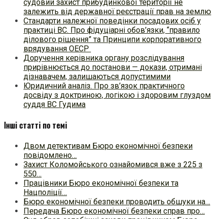
судовий захист прибудинкової території не
залежить від державної реєстрації прав на землю
Стандарти належної поведінки посадових осіб у
практиці ВC. Про фідуціарні обов’язки, “правило
ділового рішення” та Принципи корпоративного
врядування ОЕСР
Доручення керівника органу розслідування
прирівнюється до постанови — докази, отримані
дізнавачем, залишаються допустимими
Юридичний аналіз. Про зв’язок практичного
досвіду з доктриною, логікою і здоровим глуздом
суддя ВС Гудима
Інші статті по темі
Двом детективам Бюро економічної безпеки
повідомлено…
Захист Коломойського ознайомився вже з 225 з
550…
Працівники Бюро економічної безпеки та
Нацполіції…
Бюро економічної безпеки проводить обшуки на…
Передача Бюро економічної безпеки справ про…