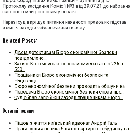
Бюро. Серед інших вимог заяви – зупинити дію
Протоколу засідання Комісії №3 від 29.07.21 до набрання
законної сили рішенням у справі.
Наразі суд вирішує питання наявності правових підстав
вжиття заходів забезпечення позову.
Related Posts:
Двом детективам Бюро економічної безпеки
повідомлено…
Захист Коломойського ознайомився вже з 225 з
550…
Працівники Бюро економічної безпеки та
Нацполіції…
Бюро економічної безпеки проводить обшуки на…
Передача Бюро економічної безпеки справ про…
Суд обрав запобіжні заходи працівникам Бюро…
Останні новини
Пішов з життя київський адвокат Андрій Галь
Право співвласника багатоквартирного будинку на