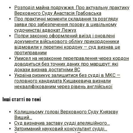
Розподіл майна подружжя. Про актуальну практику
Верховного Суду Анастасія Грабовська
Про практичні моменти складання та розгляду
заяви про забезпечення позову в цивільному
судочинстві адвокат Лежух
Попри законно оформлений виїзд і оновлені
документи військового обліку прикордонники
відмовили у перетині кордону — суд визнав це
протиправним
Умисел на незаконне переправлення через кордон
доводиться без точних даних про маршрут: які
докази визнав достатніми ВС
Україна ризикує залишитися без судді в МКС —
головного кандидата Кишакевича визнали
некваліфікованим через рівень англійської
Інші статті по темі
Колишньому голові Верховного Суду Князєву
Вищий…
Суд визначив заставу судді апеляційного…
Затриманий науковий консультант судді…