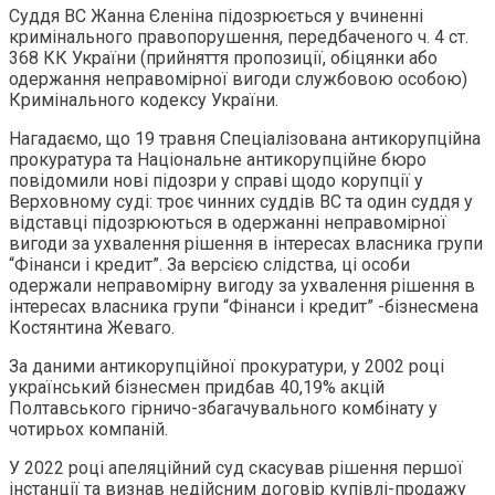
Суддя ВС Жанна Єленіна підозрюється у вчиненні
кримінального правопорушення, передбаченого ч. 4 ст.
368 КК України (прийняття пропозиції, обіцянки або
одержання неправомірної вигоди службовою особою)
Кримінального кодексу України.
Нагадаємо, що 19 травня Спеціалізована антикорупційна
прокуратура та Національне антикорупційне бюро
повідомили нові підозри у справі щодо корупції у
Верховному суді: троє чинних суддів ВС та один суддя у
відставці підозрюються в одержанні неправомірної
вигоди за ухвалення рішення в інтересах власника групи
“Фінанси і кредит”. За версією слідства, ці особи
одержали неправомірну вигоду за ухвалення рішення в
інтересах власника групи “Фінанси і кредит” -бізнесмена
Костянтина Жеваго.
За даними антикорупційної прокуратури, у 2002 році
український бізнесмен придбав 40,19% акцій
Полтавського гірничо-збагачувального комбінату у
чотирьох компаній.
У 2022 році апеляційний суд скасував рішення першої
інстанції та визнав недійсним договір купівлі-продажу