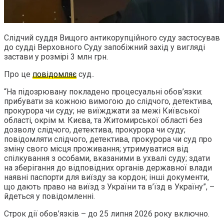
Слідчий суддя Вищого антикорупційного суду застосував
до судді Верховного Суду запобіжний захід у вигляді
застави у розмірі 3 млн грн.
Про це
повідомляє
суд..
“На підозрювану покладено процесуальні обов’язки:
прибувати за кожною вимогою до слідчого, детектива,
прокурора чи суду; не виїжджати за межі Київської
області, окрім м. Києва, та Житомирської області без
дозволу слідчого, детектива, прокурора чи суду;
повідомляти слідчого, детектива, прокурора чи суд про
зміну свого місця проживання; утримуватися від
спілкування з особами, вказаними в ухвалі суду; здати
на зберігання до відповідних органів державної влади
наявні паспорти для виїзду за кордон; інші документи,
що дають право на виїзд з України та в’їзд в Україну”, –
йдеться у повідомленні.
Строк дії обов’язків – до 25 липня 2026 року включно.