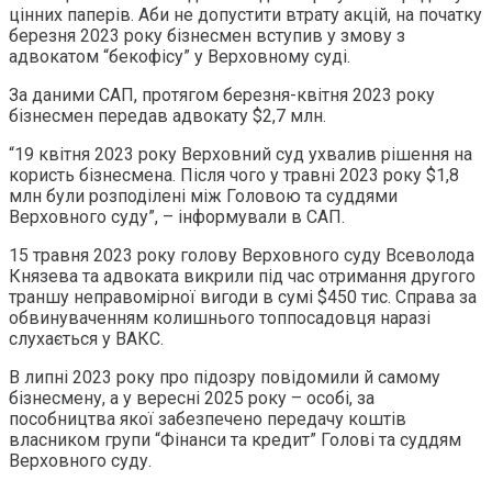
цінних паперів. Аби не допустити втрату акцій, на початку
березня 2023 року бізнесмен вступив у змову з
адвокатом “бекофісу” у Верховному суді.
За даними САП, протягом березня-квітня 2023 року
бізнесмен передав адвокату $2,7 млн.
“19 квітня 2023 року Верховний суд ухвалив рішення на
користь бізнесмена. Після чого у травні 2023 року $1,8
млн були розподілені між Головою та суддями
Верховного суду”, – інформували в САП.
15 травня 2023 року голову Верховного суду Всеволода
Князева та адвоката викрили під час отримання другого
траншу неправомірної вигоди в сумі $450 тис. Справа за
обвинуваченням колишнього топпосадовця наразі
слухається у ВАКС.
В липні 2023 року про підозру повідомили й самому
бізнесмену, а у вересні 2025 року – особі, за
пособництва якої забезпечено передачу коштів
власником групи “Фінанси та кредит” Голові та суддям
Верховного суду.