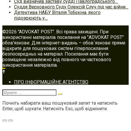
Суд визначив заставу судді Павлоградського…
Суддя Верховного Суду Олексій Случ під час війни…
Детектива НАБУ Віталія Тєбєкіна, якого
підозрюють у…
©2026 "ADVOKAT POST". Всі права захищені. При
використанні матеріалів посилання на "ADVOKAT POST"
обов'язкове. Для інтернет-видань – обов`язкове пряме
відкрите для пошукових систем гіперпосилання
безпосередньо на матеріал. Посилання має бути
розміщене незалежно від повного чи часткового
використання матеріалів.
Footer
ПРО ІНФОРМАЦІЙНЕ АГЕНТСТВО
navigation
Шукати:
Почніть набирати ваш пошуковий запит та натисніть
Enter, щоб шукати. Натисніть Esc, щоб відмінити.
Меню