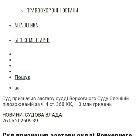
ПРАВООХОРОННІ ОРГАНИ
АНАЛІТИКА
БЕЗ КОМЕНТАРІВ
Facebook
Mail
Telegram
Feed
Пошук
ua
Суд призначив заставу судді Верховного Суду Єленіній,
підозрюваній за ч. 4 ст. 368 КК, – 3 млн гривень
Перейти
НОВИНИ
,
СУДОВА ВЛАДА
до
26.05.2026
09:39
змісту
Суд призначив заставу судді Верховного