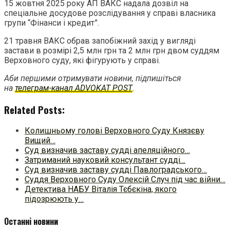
15 жовтня 2025 року АП ВАКС надала дозвіл на
спеціальне досудове розслідування у справі власника
групи “Фінанси і кредит”.
21 травня ВАКС обрав запобіжний захід у вигляді
застави в розмірі 2,5 млн грн та 2 млн грн двом суддям
Верховного суду, які фігурують у справі.
Аби першими отримувати новини, підпишіться
на
телеграм-канал ADVOKAT POST
.
Related Posts:
Колишньому голові Верховного Суду Князєву
Вищий…
Суд визначив заставу судді апеляційного…
Затриманий науковий консультант судді…
Суд визначив заставу судді Павлоградського…
Суддя Верховного Суду Олексій Случ під час війни…
Детектива НАБУ Віталія Тєбєкіна, якого
підозрюють у…
Останні новини