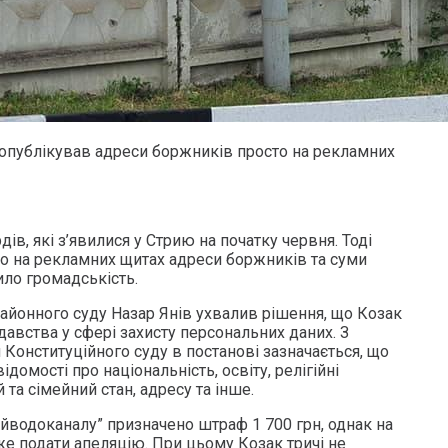
опублікував адреси боржників просто на рекламних
ів, які з’явилися у Стрию на початку червня. Тоді
о на рекламних щитах адреси боржників та суми
ило громадськість.
айонного суду Назар Янів ухвалив рішення, що Козак
авства у сфері захисту персональних даних. З
Конституційного суду в постанові зазначається, що
домості про національність, освіту, релігійні
 та сімейний стан, адресу та інше.
ийводоканалу” призначено штраф 1 700 грн, однак на
же подати апеляцію. При цьому Козак тричі не