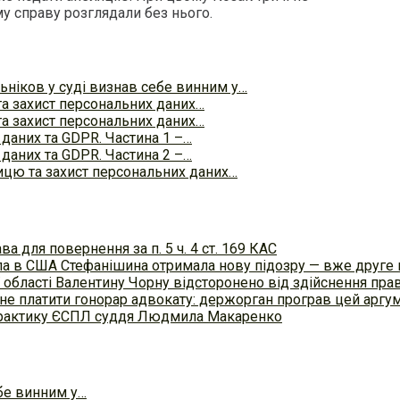
му справу розглядали без нього.
ніков у суді визнав себе винним у…
та захист персональних даних…
та захист персональних даних…
даних та GDPR. Частина 1 –…
даних та GDPR. Частина 2 –…
ицю та захист персональних даних…
а для повернення за п. 5 ч. 4 ст. 169 КАС
осла в США Стефанішина отримала нову підозру — вже друге
 області Валентину Чорну відсторонено від здійснення пра
не платити гонорар адвокату: держорган програв цей аргум
 практику ЄСПЛ суддя Людмила Макаренко
бе винним у…