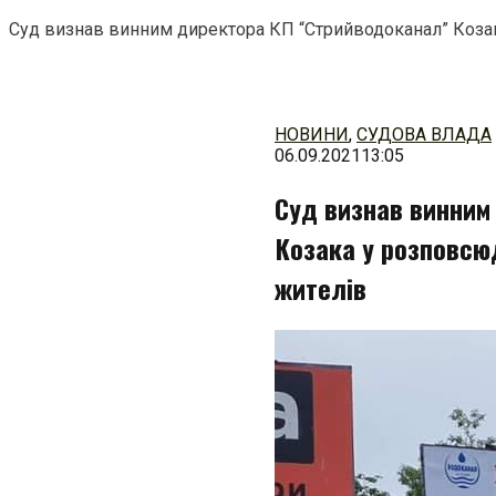
Суд визнав винним директора КП “Стрийводоканал” Коза
Перейти
до
змісту
НОВИНИ
,
СУДОВА ВЛАДА
06.09.2021
13:05
Суд визнав винним
Козака у розповсю
жителів