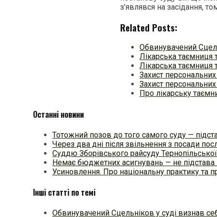
з’являвся на засідання, то
Related Posts:
Обвинувачений Сцель
Лікарська таємниця 
Лікарська таємниця 
Захист персональних 
Захист персональних 
Про лікарську таємн
Останні новини
Тотожний позов до того самого суду — підстав
Через два дні після звільнення з посади п
Суддю Зборівського райсуду Тернопільської
Немає бюджетних асигнувань — не підстава 
Усиновлення. Про національну практику та
Інші статті по темі
Обвинувачений Сцельніков у суді визнав се