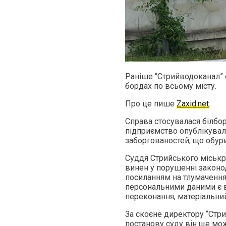
Раніше “Стрийводоканал” 
бордах по всьому місту.
Про це пише
Zaxid.net
.
Справа стосувалася білборд
підприємство опублікувал
заборгованостей, що обур
Суддя Стрийського міськр
винен у порушенні законод
посиланням на тлумачення 
персональними даними є ві
переконання, матеріальний
За скоєне директору “Стр
постанову суду він ще мо