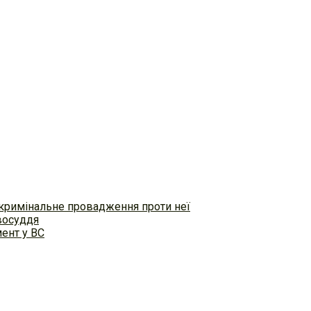
 кримінальне провадження проти неї
восуддя
ент у ВС