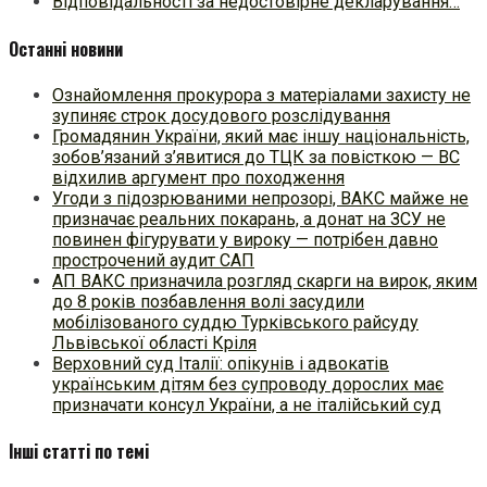
Відповідальності за недостовірне декларування…
Останні новини
Ознайомлення прокурора з матеріалами захисту не
зупиняє строк досудового розслідування
Громадянин України, який має іншу національність,
зобов’язаний з’явитися до ТЦК за повісткою — ВС
відхилив аргумент про походження
Угоди з підозрюваними непрозорі, ВАКС майже не
призначає реальних покарань, а донат на ЗСУ не
повинен фігурувати у вироку — потрібен давно
прострочений аудит САП
АП ВАКС призначила розгляд скарги на вирок, яким
до 8 років позбавлення волі засудили
мобілізованого суддю Турківського райсуду
Львівської області Кріля
Верховний суд Італії: опікунів і адвокатів
українським дітям без супроводу дорослих має
призначати консул України, а не італійський суд
Інші статті по темі