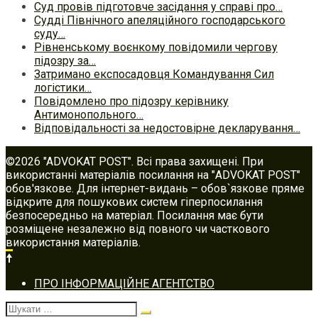
Суд провів підготовче засідання у справі про…
Судді Північного апеляційного господарського
суду…
Рівненському воєнкому повідомили чергову
підозру за…
Затримано експосадовця Командування Сил
логістики…
Повідомлено про підозру керівнику
Антимонопольного…
Відповідальності за недостовірне декларування…
©2026 "ADVOKAT POST". Всі права захищені. При
використанні матеріалів посилання на "ADVOKAT POST"
обов'язкове. Для інтернет-видань – обов`язкове пряме
відкрите для пошукових систем гіперпосилання
безпосередньо на матеріал. Посилання має бути
розміщене незалежно від повного чи часткового
використання матеріалів.
Footer
ПРО ІНФОРМАЦІЙНЕ АГЕНТСТВО
navigation
Шукати: