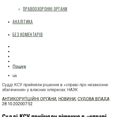
ПРАВООХОРОННІ ОРГАНИ
АНАЛІТИКА
БЕЗ КОМЕНТАРІВ
Facebook
Mail
Telegram
Feed
Пошук
ua
Судді КСУ прийняли рішення в «справі про незаконне
збагачення» у власних інтересах: НАЗК
Перейти
АНТИКОРУПЦІЙНІ ОРГАНИ
,
НОВИНИ
,
СУДОВА ВЛАДА
до
28.10.2020
07:52
змісту
Судді КСУ прийняли рішення в «справі