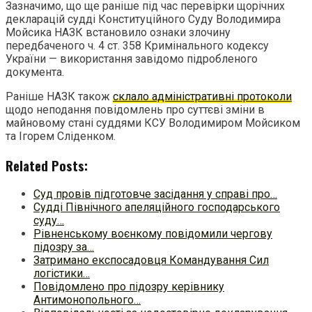
Зазначимо, що ще раніше під час перевірки щорічних
декларацій судді Конституційного Суду Володимира
Мойсика НАЗК встановило ознаки злочину
передбаченого ч. 4 ст. 358 Кримінального кодексу
України — використання завідомо підробленого
документа.
Раніше НАЗК також
склало адміністративні протоколи
щодо неподання повідомлень про суттєві зміни в
майновому стані суддями КСУ Володимиром Мойсиком
та Ігорем Сліденком.
Related Posts:
Суд провів підготовче засідання у справі про…
Судді Північного апеляційного господарського
суду…
Рівненському воєнкому повідомили чергову
підозру за…
Затримано експосадовця Командування Сил
логістики…
Повідомлено про підозру керівнику
Антимонопольного…