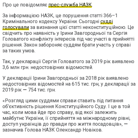
Про це повідомляє
прес-служба НАЗК
.
За інформацією НАЗК, це порушення статті 366–1
Кримінального кодексу України. Сьогодні
судді
голосували
за визнання цієї статті неконституційною. Це
свідчить про наявність у Ірини Завгородньої та Сергія
Головатого конфлікту інтересів під час участі в прийнятті
рішення. Закон забороняє суддям брати участь у справі
за таких умов.
Так, у декларації Сергія Головатого за 2019 рік виявлено
3,6 млн грн. недостовірних відомостей.
У декларації Ірини Завгородньої за 2018 рік виявлено
недостовірних відомостей на 615 тис. грн, у декларації за
2019 рік
—
754 тис. грн.
«Розгляд цими суддями справи ставить під питання
об’єктивність рішення Конституційного Суду. І це в той
час, коли мова йде про справу, від якої залежить
майбутнє України, її сприйняття на міжнародному рівні,
доступ українців до правди про життя посадовців»,
—
зазначив Голова НАЗК Олександр Новіков.