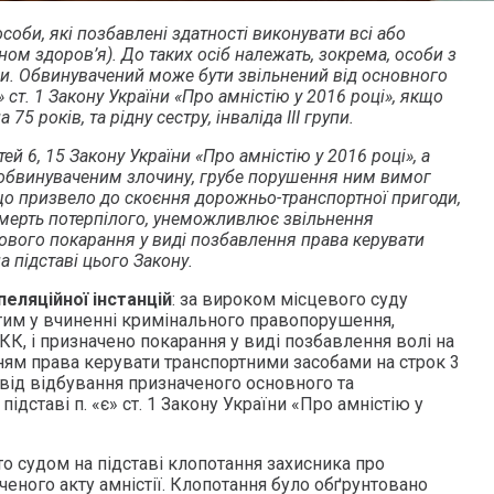
соби, які позбавлені здатності виконувати всі або
ном здоров’я). До таких осіб належать, зокрема, особи з
упи. Обвинувачений може бути звільнений від основного
» ст. 1 Закону України «Про амністію у 2016 році», якщо
 75 років, та рідну сестру, інваліда ІІІ групи.
ей 6, 15 Закону України «Про амністію у 2016 році», а
 обвинуваченим злочину, грубе порушення ним вимог
що призвело до скоєння дорожньо-транспортної пригоди,
смерть потерпілого, унеможливлює звільнення
ового покарання у виді позбавлення права керувати
 підставі цього Закону.
пеляційної інстанцій
: за вироком місцевого суду
им у вчиненні кримінального правопорушення,
 КК, і призначено покарання у виді позбавлення волі на
нням права керувати транспортними засобами на строк 3
від відбування призначеного основного та
ідставі п. «є» ст. 1 Закону України «Про амністію у
о судом на підставі клопотання захисника про
еного акту амністії. Клопотання було обґрунтовано