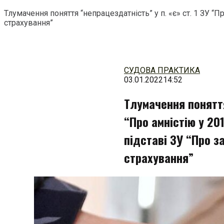
Тлумачення поняття “непрацездатність” у п. «є» ст. 1 ЗУ 
страхування”
Перейти
до
змісту
СУДОВА ПРАКТИКА
03.01.2022
14:52
Тлумачення поняття
“Про амністію у 20
підставі ЗУ “Про 
страхування”