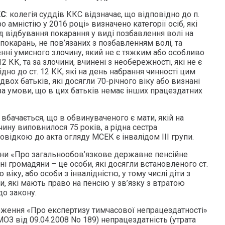
КС
: колегія суддів ККС відзначає, що відповідно до п.
ро амністію у 2016 році» визначено категорії осіб, які
д відбування покарання у виді позбавлення волі на
 покарань, не пов’язаних з позбавленням волі, та
нні умисного злочину, який не є тяжким або особливо
2 КК, та за злочини, вчинені з необережності, які не є
но до ст. 12 КК, які на день набрання чинності цим
вох батьків, які досягли 70-річного віку або визнані
за умови, що в цих батьків немає інших працездатних
вбачається, що в обвинуваченого є мати, якій на
ину виповнилося 75 років, а рідна сестра
овідкою до акта огляду МСЕК є інвалідом ІІІ групи.
раїни «Про загальнообов’язкове державне пенсійне
і громадяни – це особи, які досягли встановленого ст.
 віку, або особи з інвалідністю, у тому числі діти з
и, які мають право на пенсію у зв’язку з втратою
до закону.
ження «Про експертизу тимчасової непрацездатності»
З від 09.04.2008 No 189) непрацездатність (утрата