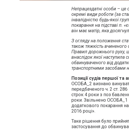
Непрацездатні особи – це о
окремі види роботи (за ста
інвалідністю будь-якої гр
покарання на підставі п. «є
він має матір, яка досягнула
З огляду на положення стат
також тяжкість вчиненого
Правил дорожнього руху, 
внаслідок якої наступила 
обвинуваченого від додатк
транспортними засобами на
Позиції судів першої та а
ОСОБА_2 визнано винуват
передбаченого ч. 2 ст. 286
строк 4 роки з поз бавле
роки. Звільнено ОСОБА_1 
додаткового покарання на п
2016 році».
Таке рішення було прийнят
застосування до обвинувач