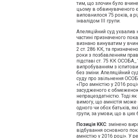
тим, що злочин було вчине
цьому в обвинуваченого є
виповнилося 75 років, а р
інвалідом ІІІ групи.
Апеляційний суд ухвалив 
частині призначеного пок
визнано винуватим у вчин
2 ст. 286 КК, та призначен
роки з позбавленням прав
підставі ст. 75 КК ОСОБА_
випробуванням з іспитови
без зміни. Апеляційний с
суду про звільнення ОСОБА_
«Про амністію у 2016 році» 
засудженого є обмеженою
непрацездатністю. Тоді як 
вимогу, що амністія може 
одного чи обох батьків, як
групи, за умови, що в цих
Позиція ККС
: змінено ви
відбування основного покар
амністію у 2016 році». У 