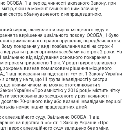
но ОСОБА_1 в період чинності вказаного Закону, при
 матір, якій на момент вчинення ним злочину
ідна сестра обвинуваченого є непрацездатною,
новий вирок, скасувавши вирок місцевого суду в
арання та вирішення цивільного позову. ОСОБА_1 було
енні кримінального правопорушення, передбаченого ч.
о йому покарання у виді позбавлення волі на строк 4
а керувати транспортними засобами на строк 2 роки. На
1 звільнено від відбування основного покарання з
м строком тривалістю 1 рік. У решті вирок залишено
уд, зокрема, визнав помилковим рішення місцевого
1 від покарання на підставі п. «є» ст. 1 Закону України
з огляд у на те, що ІІІ група інвалідності у сестри
, що ніяким чином не можна ототожнювати з
Закон України «Про амністію у 2016 році» містить чітку
бути застосована до засудженого у разі наявності
і досягли 70-річного віку або визнані інвалідами першої
 батьків немає інших працездатних дітей.
рок апеляційного суду. Звільнено ОСОБА_1 від
ання на підставі п. «є» ст. 1 Закону України «Про
решті вирок апеляційного суду залишено без зміни.