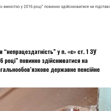
“Про амністію у 2016 році” повинно здійснюватися на підста
 “непрацездатність” у п. «є» ст. 1 ЗУ
16 році” повинно здійснюватися на
загальнообов’язкове державне пенсійне