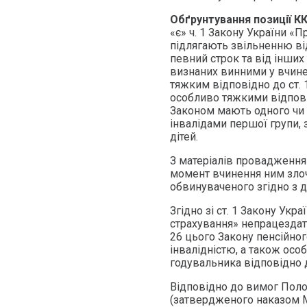
Обґрунтування позиції К
«є» ч. 1 Закону України «П
підлягають звільненню ві
певний строк та від інших
визнаних винними у вчине
тяжким відповідно до ст. 1
особливо тяжкими відповід
Законом мають одного чи д
інвалідами першої групи, 
дітей.
З матеріалів провадження 
момент вчинення ним злоч
обвинуваченого згідно з д
Згідно зі ст. 1 Закону Ук
страхування» непрацездатн
26 цього Закону пенсійного
інвалідністю, а також особ
годувальника відповідно 
Відповідно до вимог Поло
(затвердженого наказом МО