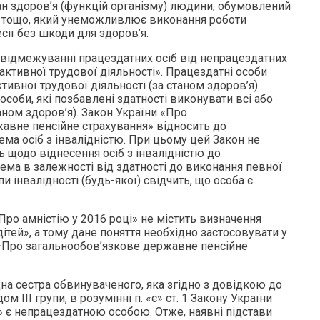
ан здоров’я (функцій організму) людини, обумовлений
тощо, який унеможливлює виконання роботи
сії без шкоди для здоров’я.
відмежуванні працездатних осіб від непрацездатних
«активної трудової діяльності». Працездатні особи
тивної трудової діяльності (за станом здоров’я).
особи, які позбавлені здатності виконувати всі або
аном здоров’я). Закон України «Про
авне пенсійне страхування» відносить до
ема осіб з інвалідністю. При цьому цей Закон не
 щодо віднесення осіб з інвалідністю до
ема в залежності від здатності до виконання певної
и інвалідності (будь-якої) свідчить, що особа є
«Про амністію у 2016 році» не містить визначення
ітей», а тому дане поняття необхідно застосовувати у
 «Про загальнообов’язкове державне пенсійне
дна сестра обвинуваченого, яка згідно з довідкою до
м ІІІ групи, в розумінні п. «є» ст. 1 Закону України
» є непрацездатною особою. Отже, наявні підстави