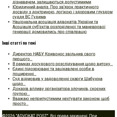
дізнавачем, залишаються допустимими
Юридичний аналіз. Про зв’язок практичного
досвіду з доктриною, логікою і здоровим глуздом
суддя ВС Гудима
Національна асоціація адвокатів України та
Асоціація суб’єктів розподіленої та маневрової
генерації домовились про співпрацю
Інші статті по темі
Директор НАБУ Кривонос звільнив свого
першого…
В рамках досудового розслідування щодо витоку…
Єдині підозрювані та зацікавлені особи в
поширенні…
Суд відмовив у задоволенні скарги Шабуніна
щодо…
Доказів впливу організатора злочинів, скоєних
групою…
Вважаю неприпустимим нехтувати законом, щоб
просто…
©2026 "ADVOKAT POST". Всі права захищені. При