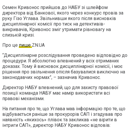
Семен Кривонос прийшов до НАБУ зі шлейфом
директора від Банкової, якого через конкурс провів за
руку Гізо Углава. Звільнивши якого після висновків
дисциплінарної комісії про тиск на детективів-
викривачів, Кривонос зміг утримати рівновагу на
слизькій кризі.
Про це
пише
ZN.UA
“Дисциплінарне розслідування проведено відповідно до
процедури. Я абсолютно впевнений у всіх отриманих
доказах. Тому й висновок дисциплінарної комісії, і моє
рішення про звільнення опісля базувалися виключно на
законодавчих нормах”, – зазначив Кривонос.
Директор НАБУ впевнений, що для захисту правової
позиції команда НАБУ має намір використати всі
правові механізми.
На питання про те, що Углава мав інформацію про те, що
відбувається раніше за прокурорів САП і згадував про
наявність «якихось» плівок та закликав «не вірити в
інтриги САП», директор НАБУ Кривонос відповів: