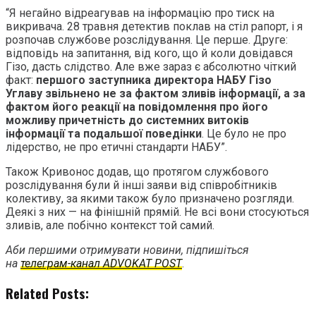
“Я негайно відреагував на інформацію про тиск на
викривача. 28 травня детектив поклав на стіл рапорт, і я
розпочав службове розслідування. Це перше. Друге:
відповідь на запитання, від кого, що й коли довідався
Гізо, дасть слідство. Але вже зараз є абсолютно чіткий
факт:
першого заступника директора НАБУ Гізо
Углаву звільнено не за фактом зливів інформації, а за
фактом його реакції на повідомлення про його
можливу причетність до системних витоків
інформації та подальшої поведінки
. Це було не про
лідерство, не про етичні стандарти НАБУ”.
Також Кривонос додав, що протягом службового
розслідування були й інші заяви від співробітників
колективу, за якими також було призначено розгляди.
Деякі з них — на фінішній прямій. Не всі вони стосуються
зливів, але побічно контекст той самий.
Аби першими отримувати новини, підпишіться
на
телеграм-канал ADVOKAT POST
.
Related Posts: