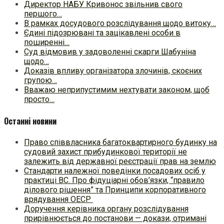
Директор НАБУ Кривонос звільнив свого
першого…
В рамках досудового розслідування щодо витоку…
Єдині підозрювані та зацікавлені особи в
поширенні…
Суд відмовив у задоволенні скарги Шабуніна
щодо…
Доказів впливу організатора злочинів, скоєних
групою…
Вважаю неприпустимим нехтувати законом, щоб
просто…
Останні новини
Право співвласника багатоквартирного будинку на
судовий захист прибудинкової території не
залежить від державної реєстрації прав на землю
Стандарти належної поведінки посадових осіб у
практиці ВC. Про фідуціарні обов’язки, “правило
ділового рішення” та Принципи корпоративного
врядування ОЕСР
Доручення керівника органу розслідування
прирівнюється до постанови — докази, отримані