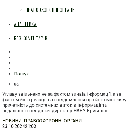
ПРАВООХОРОННІ ОРГАНИ
АНАЛІТИКА
БЕЗ КОМЕНТАРІВ
Facebook
Mail
Telegram
Feed
Пошук
ua
Углаву звільнено не за фактом зливів інформації, а за
фактом його реакції на повідомлення про його можливу
причетність до системних витоків інформації та
подальшої поведінки: директор НАБУ Кривонос
Перейти
НОВИНИ
,
ПРАВООХОРОННІ ОРГАНИ
до
23.10.2024
21:03