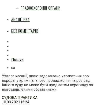
ПРАВООХОРОННІ ОРГАНИ
АНАЛІТИКА
БЕЗ КОМЕНТАРІВ
Facebook
Mail
Telegram
Feed
Пошук
ua
Ухвала касації, якою задоволено клопотання про
передачу кримінального провадження на розгляд
іншого суду не може бути предметом перегляду за
нововиявленими обставинами
Перейти
СУДОВА ПРАКТИКА
до
10.09.2021
15:24