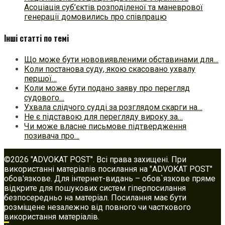
Асоціація суб’єктів розподіленої та маневрової
генерації домовились про співпрацю
Інші статті по темі
Що може бути нововиявленими обставинами для…
Коли постанова суду, якою скасовано ухвалу
першої…
Коли може бути подано заяву про перегляд
судового…
Ухвала слідчого судді за розглядом скарги на…
Не є підставою для перегляду вироку за…
Чи може власне письмове підтвердження
позивача про…
©2026 "ADVOKAT POST". Всі права захищені. При
використанні матеріалів посилання на "ADVOKAT POST"
обов'язкове. Для інтернет-видань – обов`язкове пряме
відкрите для пошукових систем гіперпосилання
безпосередньо на матеріал. Посилання має бути
розміщене незалежно від повного чи часткового
використання матеріалів.