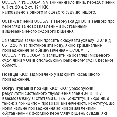
ОСОБА_4 та ОСОБА_5 у вчиненні злочинів, передбачених
ч. 3 ст. 28 ч. 2 ст. 194 КК,
направлено з одного місцевого суду до іншого.
Обвинувачений ОСОБА_1 звернувся до ВС із заявою про
перегляд за нововиявленими обставинами
вищезазначеного судового рішення.
За змістом заяви він просить скасувати ухвалу ККС від
05.12.2019 та постановити нову, якою кримінальне
провадження за обвинуваченням ОСОБА_1,
ОСОБА_4 та ОСОБА_5 залишити на розгляді місцевого
суду, який у Овідіопольському районному суді Одеської
області.
Позиція ККС
: відмовлено у відкритті касаційного
провадження.
Обґрунтування позиції ККС
: ККС, ураховуючи
результати системного тлумачення глави 34 КПК у
взаємозв’язку зі статтями 8, 129 Конституції України, а
також з принципом правової визначеності, констатує, що
кримінальне провадження за нововиявленими
обставинами є формою перегляду рішень суддів, які