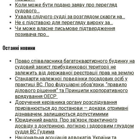
Коли може бути подано заяву про перегляд
судового…
Ухвала слідчого судді за розглядом скарги на…
Не є підставою для перегляду вироку за…
Чи може власне письмове підтвердження
позивача про…
Останні новини
Право співвласника багатоквартирного будинку на
судовий захист прибудинкової території не
залежить від державної реєстрації прав на землю
Стандарти належної поведінки посадових осіб у
практиці ВC. Про фідуціарні обов’язки, “правило
ділового рішення” та Принципи корпоративного
врядування ОЕСР
Доручення керівника органу розслідування
прирівнюється до постанови — докази, отримані
дізнавачем, залишаються допустимими
Юридичний аналіз. Про зв’язок практичного
досвіду з доктриною, логікою і здоровим глуздом
суддя ВС Гудима
Національна асоціація адвокатів України та