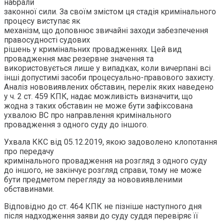
набрали
законної сили. За своїм змістом ця стадія кримінального
процесу виступає як
механізм, що доповнює звичайні заходи забезпечення
правосудності судових
рішень у кримінальних провадженнях. Цей вид
провадження має резервне значення та
використовується лише у випадках, коли вичерпані всі
інші допустимі засоби процесуально-правового захисту.
Аналіз нововиявлених обставин, перелік яких наведено
у ч. 2 ст. 459 КПК, надає можливість визначити, що
жодна з таких обставин не може бути зафіксована
ухвалою ВС про направлення кримінального
провадження з одного суду до іншого.
Ухвала ККС від 05.12.2019, якою задоволено клопотання
про передачу
кримінального провадження на розгляд з одного суду
до іншого, не закінчує розгляд справи, тому не може
бути предметом перегляду за нововиявленими
обставинами.
Відповідно до ст. 464 КПК не пізніше наступного дня
після надходження заяви до суду суддя перевіряє її