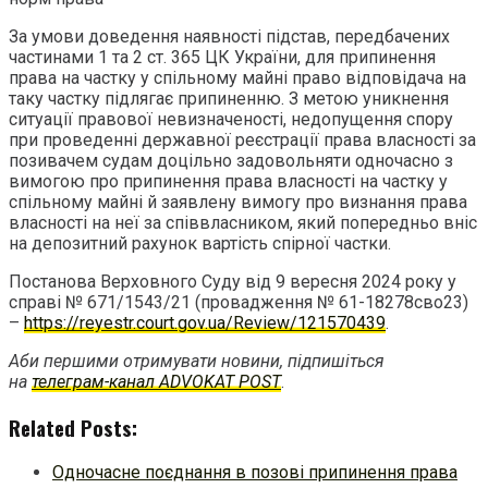
За умови доведення наявності підстав, передбачених
частинами 1 та 2 ст. 365 ЦК України, для припинення
права на частку у спільному майні право відповідача на
таку частку підлягає припиненню. З метою уникнення
ситуації правової невизначеності, недопущення спору
при проведенні державної реєстрації права власності за
позивачем судам доцільно задовольняти одночасно з
вимогою про припинення права власності на частку у
спільному майні й заявлену вимогу про визнання права
власності на неї за співвласником, який попередньо вніс
на депозитний рахунок вартість спірної частки.
Постанова Верховного Суду від 9 вересня 2024 року у
справі № 671/1543/21 (провадження № 61-18278сво23)
–
https://reyestr.court.gov.ua/Review/121570439
.
Аби першими отримувати новини, підпишіться
на
телеграм-канал ADVOKAT POST
.
Related Posts:
Одночасне поєднання в позові припинення права