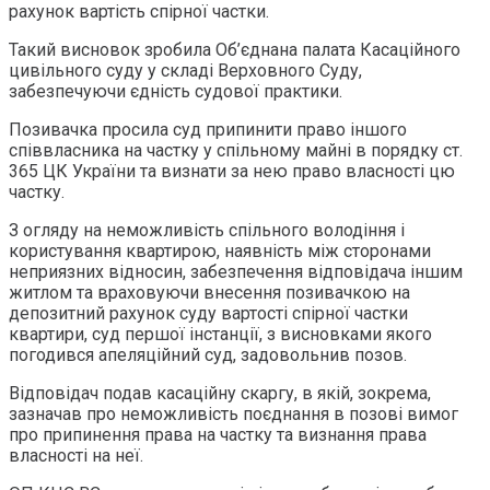
рахунок вартість спірної частки.
Такий висновок зробила Об’єднана палата Касаційного
цивільного суду у складі Верховного Суду,
забезпечуючи єдність судової практики.
Позивачка просила суд припинити право іншого
співвласника на частку у спільному майні в порядку ст.
365 ЦК України та визнати за нею право власності цю
частку.
З огляду на неможливість спільного володіння і
користування квартирою, наявність між сторонами
неприязних відносин, забезпечення відповідача іншим
житлом та враховуючи внесення позивачкою на
депозитний рахунок суду вартості спірної частки
квартири, суд першої інстанції, з висновками якого
погодився апеляційний суд, задовольнив позов.
Відповідач подав касаційну скаргу, в якій, зокрема,
зазначав про неможливість поєднання в позові вимог
про припинення права на частку та визнання права
власності на неї.