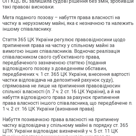
ОП КЦС ВС залишила судові рішення без змін, зробивши
такі правові висновки.
Мета поданого позову – набуття права власності на
частку в нерухомому майні, яка є незначною та належить
іншому співвласнику.
Стаття 365 ЦК України регулює правовідносини щодо
припинення права на частку у спільному майні за
вимогою інших співвласників. Водночас реалізація
співвласником свого суб’єктивного права,
передбаченого зазначеною статтею (подання
відповідного позову з доведенням обставин,
передбачених ч. 1 ст. 365 ЦК України, внесення вартості
частки відповідача на депозитний рахунок суду),
спрямована не лише на припинення правовідносин
спільної власності (п. 7 ч. 2 ст. 16 ЦК України), а й на
набуття відповідного права за рахунок припинення
права власності іншого співвласника, що передбачене п.
1 ч. 2 ст. 16 ЦК України (визнання права).
Набуття позивачкою права власності на припинену
частку відповідача у спільному майні в порядку ст. 365
ЦПК України відповідає визначеній у ч. 5 ст. 11 ЦК