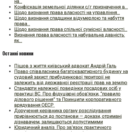
на…
Конфіскація земельної ділянки с/г призначення в…
Щодо визнання права власності на управління…
Щодо визнання спадщини відумерлою та набуття
права…
Щодо визнання права спільної сумісної власності…
Визнання права власності та набувальна давність:
як…
Останні новини
Пішов з життя київський адвокат Андрій Галь
Право співвласника багатоквартирного будинку на
судовий захист прибудинкової території не
залежить від державної реєстрації прав на землю
Стандарти належної поведінки посадових осіб у
практиці ВC. Про фідуціарні обов’язки, “правило
ділового рішення” та Принципи корпоративного
врядування ОЕСР
Доручення керівника органу розслідування
прирівнюється до постанови — докази, отримані
дізнавачем, залишаються допустимими
Юридичний аналіз. Про зв’язок практичного