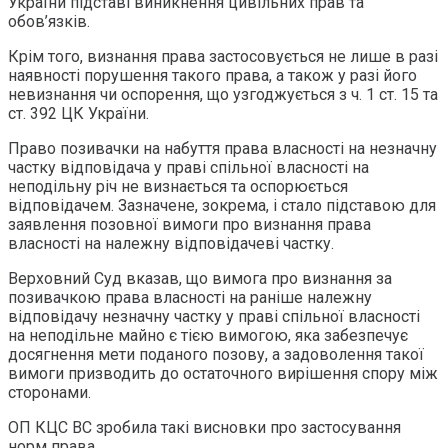
України підставі виникнення цивільних прав та
обов’язків.
Крім того, визнання права застосовується не лише в разі
наявності порушення такого права, а також у разі його
невизнання чи оспорення, що узгоджується з ч. 1 ст. 15 та
ст. 392 ЦК України.
Право позивачки на набуття права власності на незначну
частку відповідача у праві спільної власності на
неподільну річ не визнається та оспорюється
відповідачем. Зазначене, зокрема, і стало підставою для
заявлення позовної вимоги про визнання права
власності на належну відповідачеві частку.
Верховний Суд вказав, що вимога про визнання за
позивачкою права власності на раніше належну
відповідачу незначну частку у праві спільної власності
на неподільне майно є тією вимогою, яка забезпечує
досягнення мети поданого позову, а задоволення такої
вимоги призводить до остаточного вирішення спору між
сторонами.
ОП КЦС ВС зробила такі висновки про застосування
норм права