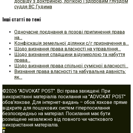
досвіду з доктриною, логікою і здоровим глуздом
суддя ВС Гудима
Інші статті по темі
Одночасне поєднання в позові припинення права
на…
Конфіскація земельної ділянки с/г призначення в…
Щодо визнання права власності на управління…
Щодо визнання спадщини відумерлою та набуття
права…
Щодо визнання права спільної сумісної власності…
Визнання права власності та набувальна давність:
як…
©2026 "ADVOKAT POST". Всі права захищені. При
використанні матеріалів посилання на "ADVOKAT POST"
обов'язкове. Для інтернет-видань – обов`язкове пряме
відкрите для пошукових систем гіперпосилання
безпосередньо на матеріал. Посилання має бути
розміщене незалежно від повного чи часткового
використання матеріалів.