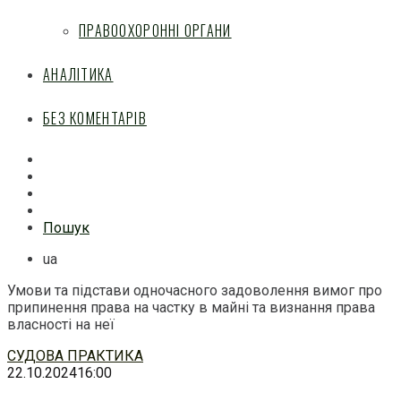
ПРАВООХОРОННІ ОРГАНИ
АНАЛІТИКА
БЕЗ КОМЕНТАРІВ
Facebook
Mail
Telegram
Feed
Пошук
ua
Умови та підстави одночасного задоволення вимог про
припинення права на частку в майні та визнання права
власності на неї
Перейти
СУДОВА ПРАКТИКА
до
22.10.2024
16:00
змісту