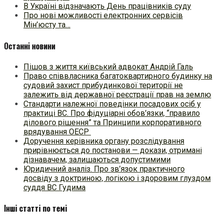
В Україні відзначають День працівників суду
Про нові можливості електронних сервісів
Мін’юсту та…
Останні новини
Пішов з життя київський адвокат Андрій Галь
Право співвласника багатоквартирного будинку на
судовий захист прибудинкової території не
залежить від державної реєстрації прав на землю
Стандарти належної поведінки посадових осіб у
практиці ВC. Про фідуціарні обов’язки, “правило
ділового рішення” та Принципи корпоративного
врядування ОЕСР
Доручення керівника органу розслідування
прирівнюється до постанови — докази, отримані
дізнавачем, залишаються допустимими
Юридичний аналіз. Про зв’язок практичного
досвіду з доктриною, логікою і здоровим глуздом
суддя ВС Гудима
Інші статті по темі