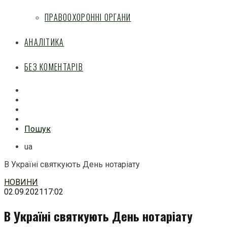
ПРАВООХОРОННІ ОРГАНИ
АНАЛІТИКА
БЕЗ КОМЕНТАРІВ
Facebook
Mail
Telegram
Feed
Пошук
ua
В Україні святкують День нотаріату
Перейти
НОВИНИ
до
02.09.2021
17:02
змісту
В Україні святкують День нотаріату