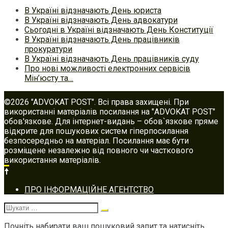
В Україні відзначають День юриста
В Україні відзначають День адвокатури
Сьогодні в Україні відзначають День Конституції
В Україні відзначають День працівників
прокуратури
В Україні відзначають День працівників суду
Про нові можливості електронних сервісів
Мін’юсту та…
©2026 "ADVOKAT POST". Всі права захищені. При
використанні матеріалів посилання на "ADVOKAT POST"
обов'язкове. Для інтернет-видань – обов`язкове пряме
відкрите для пошукових систем гіперпосилання
безпосередньо на матеріал. Посилання має бути
розміщене незалежно від повного чи часткового
використання матеріалів.
Footer
ПРО ІНФОРМАЦІЙНЕ АГЕНТСТВО
navigation
Шукати:
Почніть набирати ваш пошуковий запит та натисніть