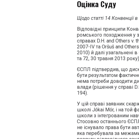
Оцінка Суду
Щодо статті 14 Конвенції в
Відповідні принципи Конв
ромського походження у зд
справах D.H. and Others v. 
2007-IV та Oršuš and Others
2010) й далі узагальнені в 
та 72, 30 травня 2013 року)
ЄСПЛ підтвердив, що диск
бути результатом фактичної
нема потреби доводити ди
влади (рішення у справі D.H
194).
У цій справі заявник скар
школі Jókai Mór, і на той
школи з інтегрованим нав
Стосовно останнього ЄСПЛ
не існувало права бути а
яка перебувала за межами 