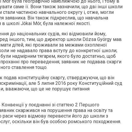
 Mór була географічно найближчою до нього, і тому в
дувати саме її. Вони також зазначили, що дві інші школи
ом стали частиною навчального округу і, отже, могли
я заявника. Він також підкреслив, що навчальна
в школі Jókai Mór, була належної якості.
ння до національних судів, які відмовили йому,
ред іншого, тим, що директор школи Dózsa György мав
ймати дітей, які проживали за межами охопленої
коли не надавало права вступу до конкретної школи;
 були надмірним тягарем, якого було достатньо, щоб
 проханні про переведення; заявник не подавав скарги
вного ставлення тощо.
к подав конституційну скаргу, стверджуючи, що він
искримінації, але 5 липня 2016 року Конституційний суд
ви, вважаючи, що це не порушує питання
 Конвенції у поєднанні зі статтею 2 Першого
аявник скаржився на порушення права на освіту та
 раси через відмову перевести його до школи з
ослуг, оскільки він був особою ромського походження.