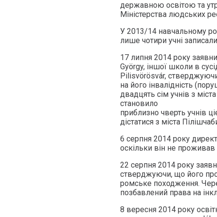
державною освітою та ут
Міністерства людських рес
У 2013/14 навчальному роц
лише чотири учні записали
17 липня 2014 року заявн
György, іншої школи в сус
Pilisvörösvár, стверджуючи
на його інвалідність (пору
двадцять сім учнів з міст
становило
приблизно чверть учнів ц
дістатися з міста Пілішчаб
6 серпня 2014 року дирек
оскільки він не проживав 
22 серпня 2014 року заявн
стверджуючи, що його про
ромське походження. Чере
позбавлений права на інк
8 вересня 2014 року освіт