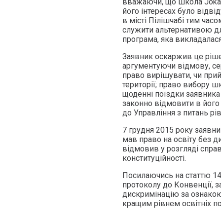
вважаючи, що школа Jókai
його інтересах було відві
в місті Пілішчабі тим час
служити альтернативою дл
програма, яка викладалася 
Заявник оскаржив це ріше
аргументуючи відмову, се
право вирішувати, чи при
території; право вибору ш
щоденні поїздки заявника
законно відмовити в його
до Управління з питань рі
7 грудня 2015 року заявни
мав право на освіту без д
відмовив у розгляді спра
конституційності.
Посилаючись на статтю 14
протоколу до Конвенції, з
дискримінацію за ознакою
кращим рівнем освітніх п