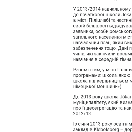
У 2013/2014 навчальному 
до початкової школи Jók
в місті Пілішчабі та частин
своїй більшості відвідув
заявника, особи ромськог
загального населення міст
навчальний план, який вик
забезпечення тощо. Дані п
учнів, які закінчили вось
навчання в середній гімназ
Разом з тим, у місті Пілі
програмами: школа, якою 
школа під керівництвом 
німецької меншини»).
До 2013 року школа Jókai
муніципалітету, який визн
про її десегрегацію та на
2012/13.
Із січня 2013 року освітн
закладів Klebelsberg – де