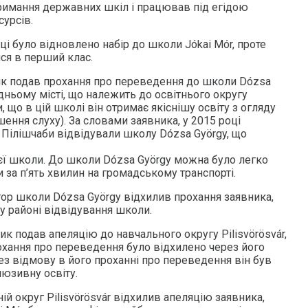
римання державних шкіл і працював під егідою
урсів.
і було відновлено набір до школи Jókai Mór, проте
ся в перший клас.
ик подав прохання про переведення до школи Dózsa
ідньому місті, що належить до освітнього округу
, що в цій школі він отримає якіснішу освіту з огляду
шення слуху). За словами заявника, у 2015 році
а Пілішчаби відвідували школу Dózsa György, що
ієї школи. До школи Dózsa György можна було легко
и за п’ять хвилин на громадському транспорті.
тор школи Dózsa György відхилив прохання заявника,
у районі відвідування школи.
ик подав апеляцію до навчального округу Pilisvörösvár,
хання про переведення було відхилено через його
з відмову в його проханні про переведення він був
люзивну освіту.
ній округ Pilisvörösvár відхилив апеляцію заявника,