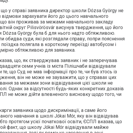
аду.
що у справі заявника директор школи Dózsa György не
 відмови зарахувати його до цього навчального
у, що він проживав за межами навчального закладу
вітній округ Pilisvörösvár висунув твердження, що його
 Dózsa György була б для нього надто обтяжливою.
и обидва суди, які розглядали справу, попри пояснення
о поїздка полягала в короткому переїзді автобусом і
дмірно обтяжливою для заявника.
казав, що, як стверджував заявник і не заперечував
 двадцяти семи учнів із міста Пілішчаби відвідували
те, що Суд не мав інформації про те, чи був хтось із
ження, він не може не зауважити, що у справах цих
ивання за межами зони відвідування цієї школи не
олі. Однак за відсутності будь-яких конкретних доказів
СПЛ не може дійти впевненого висновку щодо того, чи
карги заявника щодо дискримінації, а саме його
ого навчання в школі Jókai Mór, яку він відвідував
обто протягом усієї початкової освіти, ЄСПЛ вказав, що
той факт, що школу Jókai Mór відвідували майже
походження, тоді як ромське населення в зоні