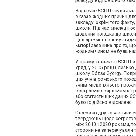
розсуду відповідного закл
Водночас ЄСПЛ зауважив, 
вказав жодних причин для
закладу, окрім того факт
школи. Під час апеляції ос
щоденна поїздка до школи
Цей аргумент знову згадал
матері заявника про те, щ
жодним чином не була на
У цьому контексті ЄСПЛ в
Уряд, у 2015 році близько
школу Dózsa György. Попри 
цих учнів ромського поход
учнів місце їхнього прож
відігравало вирішальної р
або статистичних даних Є
було їх дійсно відхилено.
Стосовно другої частини с
тверджень щодо сегрегован
між 2013 і 2020 роками, т
сторони не заперечували 
виключно учні ромського 