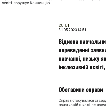
освіті, порушує Конвенцію
Перейти
до
змісту
ЄСПЛ
31.05.2023
14:51
Відмова навчальних
переведенні заявни
навчанні, низьку як
інклюзивній освіті
Обставини справи
Справа стосувалася ствер
початковій школі, де нав