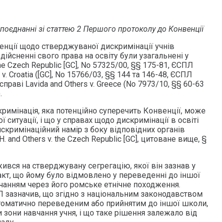
 поєднанні зі статтею 2 Першого протоколу до Конвенції
енції щодо стверджуваної дискримінації учнів
ійсненні свого права на освіту були узагальнені у
the Czech Republic [GC], No 57325/00, §§ 175-81, ЄСПЛ
 v. Croatia ([GC], No 15766/03, §§ 144 та 146-48, ЄСПЛ
справі Lavida and Others v. Greece (No 7973/10, §§ 60-63
.
римінація, яка потенційно суперечить Конвенції, може
 ситуації, і що у справах щодо дискримінації в освіті
скримінаційний намір з боку відповідних органів
. and Others v. the Czech Republic [GC], цитоване вище, §
жився на стверджувану сегрегацію, якої він зазнав у
 факт, що йому було відмовлено у переведенні до іншої
чанням через його ромське етнічне походження.
 зазначив, що згідно з національним законодавством
втоматично переведеним або прийнятим до іншої школи,
зони навчання учня, і що таке рішення залежало від