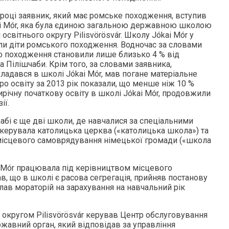
році заявник, який має ромське походження, вступив
ai Mór, яка була єдиною загальною державною школою
і освітнього округу Pilisvörösvár. Школу Jókai Mór у
али діти ромського походження. Водночас за словами
о походження становили лише близько 4 % від
а Пілішчаби. Крім того, за словами заявника,
ладався в школі Jókai Mór, мав погане матеріальне
ро освіту за 2013 рік показали, що менше ніж 10 %
мирічну початкову освіту в школі Jókai Mór, продовжили
ії.
шчабі є ще дві школи, де навчалися за спеціальними
керувала католицька церква («католицька школа») та
місцевого самоврядування німецької громади («школа
 Mór працювала під керівництвом місцевого
ав, що в школі є расова сегрегація, прийняв постанову
клав мораторій на зарахування на навчальний рік
ім округом Pilisvörösvár керував Центр обслуговування
ржавний орган, який відповідав за управління