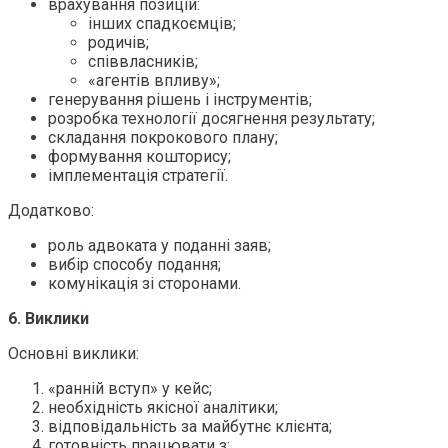
врахування позицій:
інших спадкоємців;
родичів;
співвласників;
«агентів впливу»;
генерування рішень і інструментів;
розробка технології досягнення результату;
складання покрокового плану;
формування кошторису;
імплементація стратегії.
Додатково:
роль адвоката у поданні заяв;
вибір способу подання;
комунікація зі сторонами.
6. Виклики
Основні виклики:
«ранній вступ» у кейс;
необхідність якісної аналітики;
відповідальність за майбутнє клієнта;
готовність працювати з: