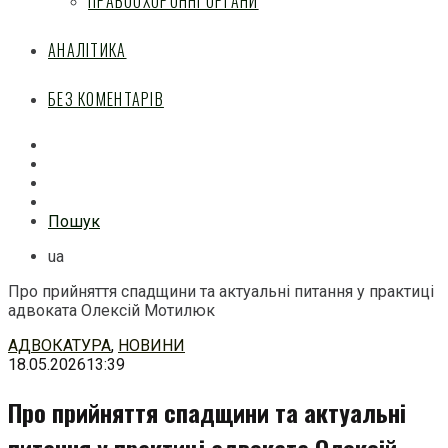
ПРАВООХОРОННІ ОРГАНИ
АНАЛІТИКА
БЕЗ КОМЕНТАРІВ
Facebook
Mail
Telegram
Feed
Пошук
ua
Про прийняття спадщини та актуальні питання у практиці
адвоката Олексій Мотилюк
Перейти
АДВОКАТУРА
,
НОВИНИ
до
18.05.2026
13:39
змісту
Про прийняття спадщини та актуальні
питання у практиці адвоката Олексій