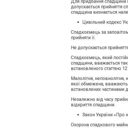
Для придбання спадщини н
допускається прийняття с
спадщина визнається нал
Цивільний кодекс Ук
Спадкоємець за заповітом
прийняти її.
Не допускається прийнятт
Спадкоємець, який постій
спадщини, вважається так
встановленого статтею 127
Малолітня, неповнолітня, н
якої обмежена, вважаютьс
встановлених частинами д
Незалежно від часу прийн
відкриття спадщини.
Закон України «Про н
Охорона спадкового майна