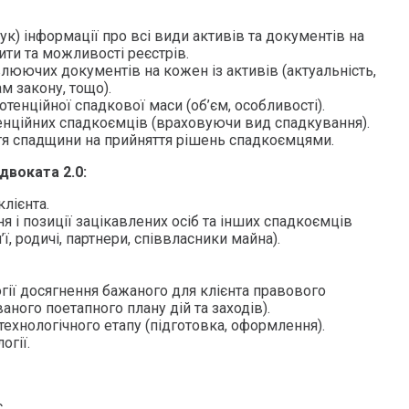
ук) інформації про всі види активів та документів на
пити та можливості реєстрів.
люючих документів на кожен із активів (актуальність,
м закону, тощо).
тенційної спадкової маси (об’єм, особливості).
енційних спадкоємців (враховуючи вид спадкування).
тя спадщини на прийняття рішень спадкоємцями.
двоката 2.0:
клієнта.
ня і позиції зацікавлених осіб та інших спадкоємців
ї, родичі, партнери, співвласники майна).
гії досягнення бажаного для клієнта правового
аного поетапного плану дій та заходів).
ехнологічного етапу (підготовка, оформлення).
огії.
.