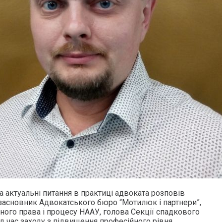
 актуальні питання в практиці адвоката розповів
 засновник Адвокатського бюро “Мотилюк і партнери”,
ного права і процесу НААУ, голова Секції спадкового
д час заходу з підвищення професійного рівня