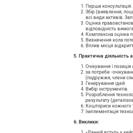
Перша консультація.
Збір (виявлення, пош
всі види активів. За
Оцінка правовстанов
відповідність вимога
Комплексна оцінка по
Визначення кола пот
Вплив місця відкрит
5.
Практична діяльність а
Очікування і позиція 
за потреби -очікуван
(подружжя, члени сім’
Генерування ідей.
Вибір інструментів.
Розроблення техноло
результату (деталізов
Кошториси кожного т
Імплементація технол
6.
Виклики:
«Ранній вступ» у кейс