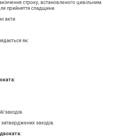
закінчення строку, встановленого цивільним
ля прийняття спадщини.
і акти.
ядається як:
оката:
й/заходів.
 затверджених заходів.
адвоката: