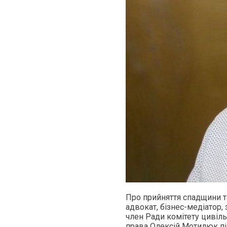
Про прийняття спадщини та
адвокат, бізнес-медіатор,
член Ради комітету цивіль
права Олексій Мотилюк пі