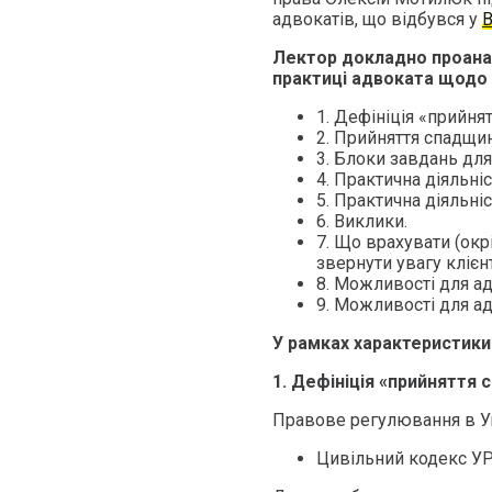
адвокатів, що відбувся у
В
Лектор докладно проанал
практиці адвоката щодо 
1. Дефініція «прийня
2. Прийняття спадщин
3. Блоки завдань для
4. Практична діяльні
5. Практична діяльніс
6. Виклики.
7. Що врахувати (окр
звернути увагу клієнт
8. Можливості для ад
9. Можливості для ад
У рамках характеристики
1. Дефініція «прийняття
Правове регулювання в Ук
Цивільний кодекс У