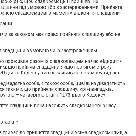
еобхідно, щоб спадкоємець її прийняв. Не
падщини під умовою або з застереженнями. Прийнята
ежною спадкоємцеві з моменту відкриття спадщини.
раїни:
 чи за законом має право прийняти спадщину або не
я спадщини з умовою чи із застереженням.
но проживав разом із спадкодавцем на час відкриття
им, що прийняв спадщину, якщо протягом строку,
0 цього Кодексу, він не заявив про відмову від неї.
едієздатна особа, а також особа, цивільна дієздатність
я такими, що прийняли спадщину, крім випадків,
ругою – четвертою статті 1273 цього Кодексу.
яття спадщини вона належить спадкоємцеві з часу
отаріат»:
 триває до прийняття спадщини всіма спадкоємцями, а