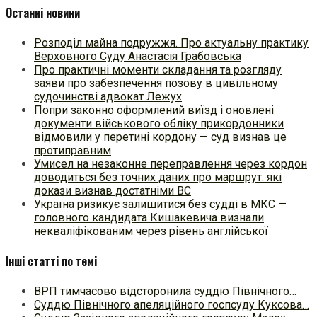
Останні новини
Розподіл майна подружжя. Про актуальну практику
Верховного Суду Анастасія Грабовська
Про практичні моменти складання та розгляду
заяви про забезпечення позову в цивільному
судочинстві адвокат Лежух
Попри законно оформлений виїзд і оновлені
документи військового обліку прикордонники
відмовили у перетині кордону — суд визнав це
протиправним
Умисел на незаконне переправлення через кордон
доводиться без точних даних про маршрут: які
докази визнав достатніми ВС
Україна ризикує залишитися без судді в МКС —
головного кандидата Кишакевича визнали
некваліфікованим через рівень англійської
Інші статті по темі
ВРП тимчасово відсторонила суддю Північного…
Суддю Північного апеляційного госпсуду Куксова…