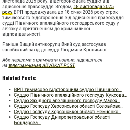
листопада 2025 року, відсторонювала суддю від
здійснення правосуддя. Згодом,
18 листопада 2025
року
ВРП продовжувала до 18 січня 2026 року строк
тимчасового відсторонення від здійснення правосуддя
судді Північного апеляційного господарського суду у
зв’язку з притягненням до кримінальної
відповідальності.
Раніше Вищий антикорупційний суд застосував
запобіжний захід до судді Людмили Кропивної.
Аби першими отримувати новини, підпишіться
на
телеграм-канал ADVOKAT POST
.
Related Posts:
ВРП тимчасово відсторонила суддю Північного…
Суддю Північного апеляційного госпсуду Куксова…
Суддю Західного апеляційного госпсуду Малех…
Суддю Госпсуду Херсонської області Соловйова…
Суддю Госпсуду Херсонської області Немченко…
Суддю Госпсуду Дніпропетровської області
Бондарєва…