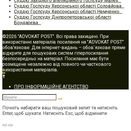
Суддю Західного апеляційного госпсуду Малех…
Суддю Госпсуду Херсонської області Соловйова…
Суддю Госпсуду Херсонської області Немченко…
Суддю Госпсуду Дніпропетровської області
Бондарєва…
©2026 "ADVOKAT POST". Всі права захищені. При
використанні матеріалів посилання на "ADVOKAT POST"
обов'язкове. Для інтернет-видань – обов`язкове пряме
відкрите для пошукових систем гіперпосилання
безпосередньо на матеріал. Посилання має бути
розміщене незалежно від повного чи часткового
використання матеріалів.
Footer
ПРО ІНФОРМАЦІЙНЕ АГЕНТСТВО
navigation
Шукати:
Почніть набирати ваш пошуковий запит та натисніть
Enter, щоб шукати. Натисніть Esc, щоб відмінити.
Меню