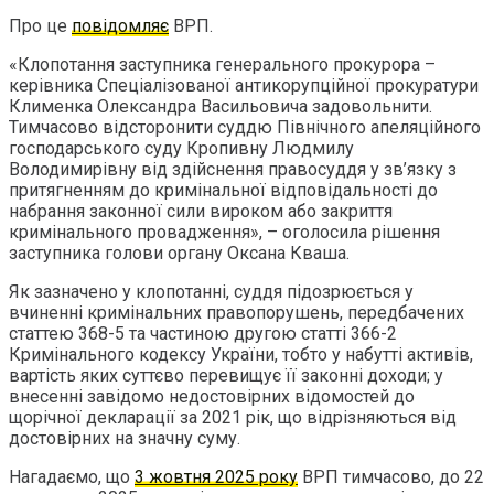
Про це
повідомляє
ВРП.
«Клопотання заступника генерального прокурора –
керівника Спеціалізованої антикорупційної прокуратури
Клименка Олександра Васильовича задовольнити.
Тимчасово відсторонити суддю Північного апеляційного
господарського суду Кропивну Людмилу
Володимирівну від здійснення правосуддя у зв’язку з
притягненням до кримінальної відповідальності до
набрання законної сили вироком або закриття
кримінального провадження», – оголосила рішення
заступника голови органу Оксана Кваша.
Як зазначено у клопотанні, суддя підозрюється у
вчиненні кримінальних правопорушень, передбачених
статтею 368-5 та частиною другою статті 366-2
Кримінального кодексу України, тобто у набутті активів,
вартість яких суттєво перевищує її законні доходи; у
внесенні завідомо недостовірних відомостей до
щорічної декларації за 2021 рік, що відрізняються від
достовірних на значну суму.
Нагадаємо, що
3 жовтня 2025 року
ВРП тимчасово, до 22