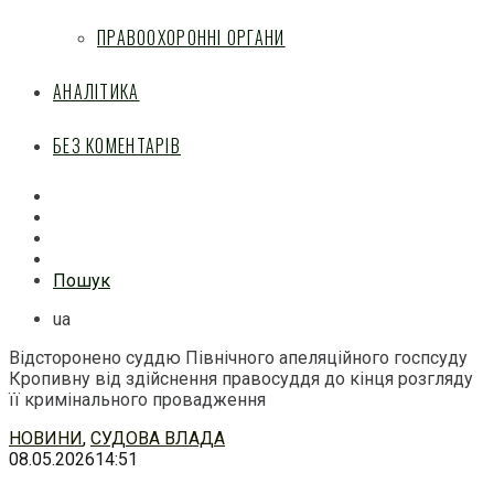
ПРАВООХОРОННІ ОРГАНИ
АНАЛІТИКА
БЕЗ КОМЕНТАРІВ
Facebook
Mail
Telegram
Feed
Пошук
ua
Відсторонено суддю Північного апеляційного госпсуду
Кропивну від здійснення правосуддя до кінця розгляду
її кримінального провадження
Перейти
НОВИНИ
,
СУДОВА ВЛАДА
до
08.05.2026
14:51
змісту