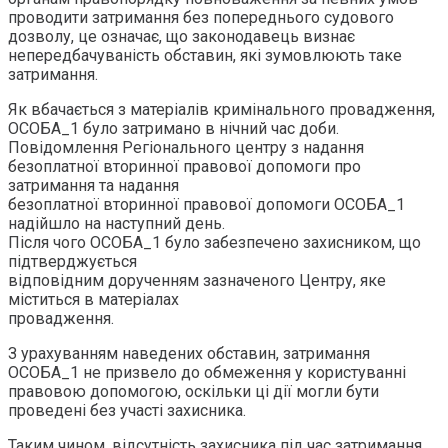
проводити затримання без попереднього судового
дозволу, це означає, що законодавець визнає
непередбачуваність обставин, які зумовлюють таке
затримання.
Як вбачається з матеріалів кримінального провадження,
ОСОБА_1 було затримано в нічний час доби.
Повідомлення Регіонального центру з надання
безоплатної вторинної правової допомоги про
затримання та надання
безоплатної вторинної правової допомоги ОСОБА_1
надійшло на наступний день.
Після чого ОСОБА_1 було забезпечено захисником, що
підтверджується
відповідним дорученням зазначеного Центру, яке
міститься в матеріалах
провадження.
З урахуванням наведених обставин, затримання
ОСОБА_1 не призвело до обмеження у користуванні
правовою допомогою, оскільки ці дії могли бути
проведені без участі захисника.
Таким чином, відсутність захисника під час затримання