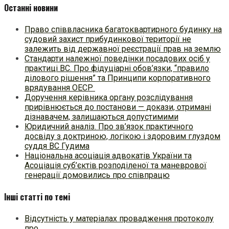
Останні новини
Право співвласника багатоквартирного будинку на
судовий захист прибудинкової території не
залежить від державної реєстрації прав на землю
Стандарти належної поведінки посадових осіб у
практиці ВC. Про фідуціарні обов’язки, “правило
ділового рішення” та Принципи корпоративного
врядування ОЕСР
Доручення керівника органу розслідування
прирівнюється до постанови — докази, отримані
дізнавачем, залишаються допустимими
Юридичний аналіз. Про зв’язок практичного
досвіду з доктриною, логікою і здоровим глуздом
суддя ВС Гудима
Національна асоціація адвокатів України та
Асоціація суб’єктів розподіленої та маневрової
генерації домовились про співпрацю
Інші статті по темі
Відсутність у матеріалах провадження протоколу
про…