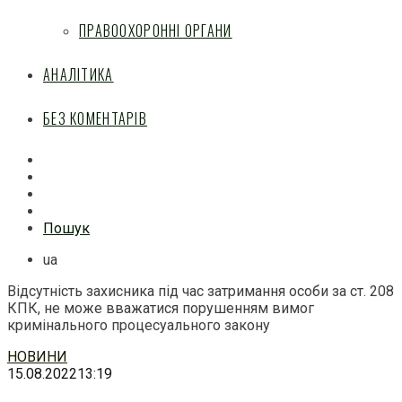
ПРАВООХОРОННІ ОРГАНИ
АНАЛІТИКА
БЕЗ КОМЕНТАРІВ
Facebook
Mail
Telegram
Feed
Пошук
ua
Відсутність захисника під час затримання особи за ст. 208
КПК, не може вважатися порушенням вимог
кримінального процесуального закону
Перейти
НОВИНИ
до
15.08.2022
13:19
змісту