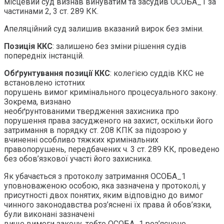
місцевий суд визнав винуватим та засудив ОСОБА_1 за
частинами 2, 3 ст. 289 КК.
Апеляційний суд залишив вказаний вирок без зміни.
Позиція ККС
: залишено без зміни рішення судів
попередніх інстанцій.
Обґрунтування позиції ККС
: колегією суддів ККС не
встановлено істотних
порушень вимог кримінального процесуального закону.
Зокрема, визнано
необґрунтованими твердження захисника про
порушення права засудженого на захист, оскільки його
затримання в порядку ст. 208 КПК за підозрою у
вчиненні особливо тяжких кримінальних
правопорушень, передбачених ч. 3 ст. 289 КК, проведено
без обов’язкової участі його захисника.
Як убачається з протоколу затримання ОСОБА_1
уповноваженою особою, яка зазначена у протоколі, у
присутності двох понятих, яким відповідно до вимог
чинного законодавства роз’яснені їх права й обов’язки,
були виконані зазначені
вище вимоги закону, тобто ОСОБА_1 роз’яснено