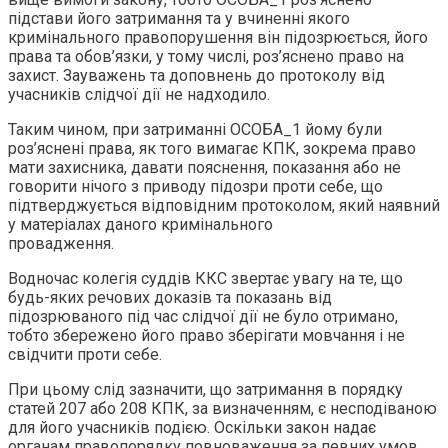
підстави його затримання та у вчиненні якого
кримінального правопорушення він підозрюється, його
права та обов’язки, у тому числі, роз’яснено право на
захист. Зауважень та доповнень до протоколу від
учасників слідчої дії не надходило.
Таким чином, при затриманні ОСОБА_1 йому були
роз’яснені права, як того вимагає КПК, зокрема право
мати захисника, давати пояснення, показання або не
говорити нічого з приводу підозри проти себе, що
підтверджується відповідним протоколом, який наявний
у матеріалах даного кримінального
провадження.
Водночас колегія суддів ККС звертає увагу на те, що
будь-яких речових доказів та показань від
підозрюваного під час слідчої дії не було отримано,
тобто збережено його право зберігати мовчання і не
свідчити проти себе.
При цьому слід зазначити, що затримання в порядку
статей 207 або 208 КПК, за визначенням, є несподіваною
для його учасників подією. Оскільки закон надає
органам правопорядку повноваження за певних умов