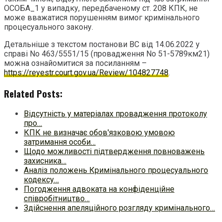
ОСОБА_1 у випадку, передбаченому ст. 208 КПК, не
може вважатися порушенням вимог кримінального
процесуального закону.
Детальніше з текстом постанови ВС від 14.06.2022 у
справі No 463/5551/15 (провадження No 51-5789км21)
можна ознайомитися за посиланням –
https://reyestr.court.gov.ua/Review/104827748
.
Related Posts:
Відсутність у матеріалах провадження протоколу
про…
КПК не визначає обов'язковою умовою
затримання особи…
Щодо можливості підтвердження повноважень
захисника…
Аналіз положень Кримінального процесуального
кодексу…
Погодження адвоката на конфіденційне
співробітництво…
Здійснення апеляційного розгляду кримінального…