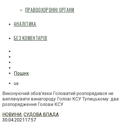
ПРАВООХОРОННІ ОРГАНИ
АНАЛІТИКА
БЕЗ КОМЕНТАРІВ
Facebook
Mail
Telegram
Feed
Пошук
ua
Виконуючий обов’язки Головатий розпорядився не
виплачувати винагороду Голові КСУ Тупицькому: два
розпорядження Голови КСУ
Перейти
НОВИНИ
,
СУДОВА ВЛАДА
до
30.04.2021
17:57
змісту