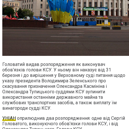
Головатий видав розпорядження як виконувач
обов’язків голови КСУ. У ньому він наказує від 31
березня і до вирішення у Верховному суді питання щодо
указу президента Володимира Зеленського про
скасування призначення Олександра Касмініна і
Олександра Тупицького суддями КСУ зупинити
використання останніми державного майна та
службових транспортних засобів, а також виплату їм
винагороди судді КСУ.
УНІАН
оприлюднив два розпорядження: одне від Сергій
Головатого, виконуючого обов’язки голови КСУ, і від