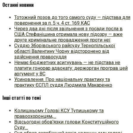
Останні новини
Тотожний позов до того самого суду — підстава для
повернення за п. 5 ч. 4 ст. 169 КАС
Через два дні після звільнення з посади посла в
США Стефанішина отримала нову підозру — вже
друге кримінальне провадження проти неї
Суддю Зборівського райсуду Тернопільської
області Валентину Чорну відсторонено від
здійснення правосуддя
Немає бюджетних асигнувань — не підстава не
платити гонорар адвокату: держорган програв цей
аргумент у ВС
Усиновлення. Про національну практику та
практику ЄСПЛ суддя Людмила Макаренко
Інші статті по темі
Колишньому Голові КСУ Тупицькому та
правоохоронцям,…
Відсьогодні обов'язки голови Конституційного
Суду…