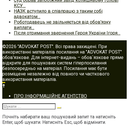
Суд обрав запобіжний захід колишньому голові
КСУ…
НАЗК вступило в співпрацю з таким собі
адвокатом…
Роботодавець не звільняється від обов'язку
виплати…
Після отримання звернення Героя України Ігоря…
©2026 "ADVOKAT POST". Всі права захищені. При
використанні матеріалів посилання на "ADVOKAT POST"
обов'язкове. Для інтернет-видань – обов`язкове пряме
відкрите для пошукових систем гіперпосилання
безпосередньо на матеріал. Посилання має бути
розміщене незалежно від повного чи часткового
використання матеріалів.
Footer
ПРО ІНФОРМАЦІЙНЕ АГЕНТСТВО
navigation
Шукати:
Почніть набирати ваш пошуковий запит та натисніть
Enter, щоб шукати. Натисніть Esc, щоб відмінити.