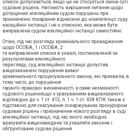
описок допускається, якщо це не стосується зміни суті
судових рішень. Натомість вирішення питання щодо
допущених апеляційним судом порушень при
призначенні покарання віднесено до компетенції суду
касаційної інстанції і не є опискою, яка може бути
виправлена судом апеляційної інстанції самостійно.
Отже, під час розгляду кримінального провадження
щодо ОСОБА_1 і ОСОБА_2
та виправлення описки в ухвалі, постановленій за
результатами апеляційного
перегляду, суд апеляційної інстанції допустив
вищезазначені порушення вимог
кримінального процесуального закону, які призвели, в
тому числі, до порушення
гарантії правової визначеності, а саме незмінності
судового рішення,що з урахуванням вищевказаного
відповідно до ч. 1 ст. 412, п. 1 ч. 1 ст. 438 КПК також є
підставою для скасування оскаржуваних прокурором
судових рішень і призначення нового розгляду в суді
апеляційної інстанції, під час якого необхідно
врахувати вищенаведене та ухвалити законне і
обґрунтоване судове рішення.