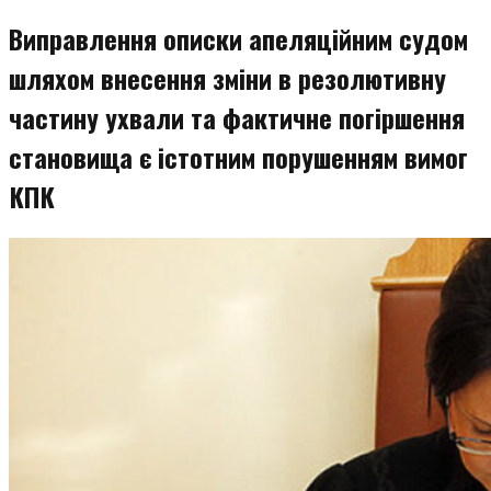
змісту
Виправлення описки апеляційним судом
шляхом внесення зміни в резолютивну
частину ухвали та фактичне погіршення
становища є істотним порушенням вимог
КПК