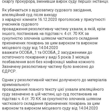
скаргу прокурора, змінивши вирок суду першої інстанції.
Як убачається з аудіозапису судового засідання,
апеляційний суд після виходу
з нарадчої кімнати 16.12.2020 проголосив у присутності
учасників судового
провадження резолютивну частину ухвали, в якій, крім
іншого, постановив на підставі ч. 4 ст. 70 КК за
сукупністю злочинів шляхом часткового складання
призначених покарань за цим вироком та вироком
місцевого суду від 14.04.2020
вважати ОСОБА_1 та ОСОБА_2 засудженими до
остаточного покарання у виді 5 років 3 місяців
позбавлення волі без конфіскації майна кожного.
Зазначену резолютивну частину було внесено до
ЄДРСР.
Однак у резолютивній частині долученого до матеріалів
кримінального
провадження повного тексту цієї ухвали апеляційного
суду зазначено в цій частині, що суд постановив на
підставі ч. 4 ст. 70 КК за сукупністю злочинів шляхом
часткового складання призначених покарань за цим
вироком та вироком місцевого суду від 14.04.2020