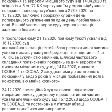
покарання за вироком місцевого суду від 14.04.2020 та
згідно із ч. 5 ст. 72 КК зарахував їм у строк відбування
покарання попереднє ув’язнення з 27.03.2020 по
15.12.2020 включно з розрахунку один день
попереднього ув’язнення за один день позбавлення
волі. В іншій частині вирок суду першої інстанції
залишено без зміни.
У проголошеному 21.12.2020 повному тексті ухвали від
16.12.2020 суд
апеляційної інстанції п’ятий абзац резолютивної частини
ухвали виклав у наступній редакції: «на підставі ч. 4 ст.
70 КК, за сукупністю злочинів, шляхом часткового
складання призначених покарань за цим вироком та
вироком місцевого суду від 14.04.2020, вважати
ОСОБА_1 та ОСОБА_2 засудженими до остаточного
покарання у виді 5 років 3 місяців позбавлення волі з
конфіскацією майна кожного».
24.12.2020 апеляційний суд за своєю ініціативою
виправив описку, допущену в резолютивній частині
ухвали апеляційного суду від 16.12.2020 щодо ОСОБА_1
та ОСОБА_2, та постановив у п’ятому абзаці
резолютивної частини виправити