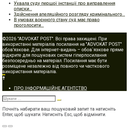
Ухвала суду першої інстанції про виправлення
описки…
Здійснення апеляційного розгляду кримінального…
В умовах воєнного стану суд має право
проголосити…
©2026 "ADVOKAT POST". Всі права захищені. При
використанні матеріалів посилання на "ADVOKAT POST"
обов'язкове. Для інтернет-видань – обов`язкове пряме
відкрите для пошукових систем гіперпосилання
безпосередньо на матеріал. Посилання має бути
розміщене незалежно від повного чи часткового
використання матеріалів.
Footer
ПРО ІНФОРМАЦІЙНЕ АГЕНТСТВО
navigation
Шукати:
Почніть набирати ваш пошуковий запит та натисніть
Enter, щоб шукати. Натисніть Esc, щоб відмінити.
Меню