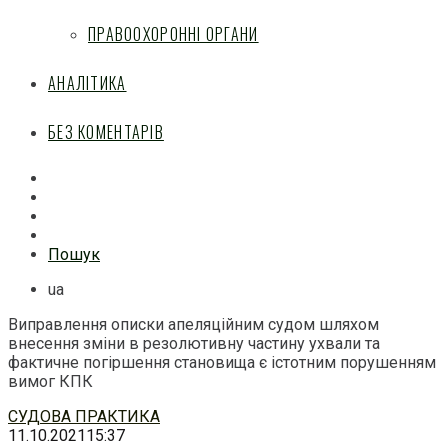
ПРАВООХОРОННІ ОРГАНИ
АНАЛІТИКА
БЕЗ КОМЕНТАРІВ
Facebook
Mail
Telegram
Feed
Пошук
ua
Виправлення описки апеляційним судом шляхом
внесення зміни в резолютивну частину ухвали та
фактичне погіршення становища є істотним порушенням
вимог КПК
Перейти
СУДОВА ПРАКТИКА
до
11.10.2021
15:37