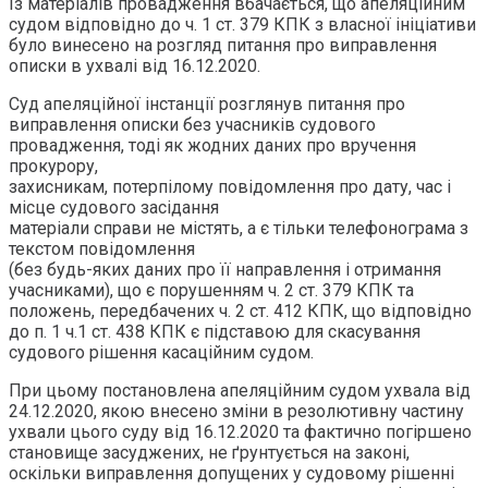
Із матеріалів провадження вбачається, що апеляційним
судом відповідно до ч. 1 ст. 379 КПК з власної ініціативи
було винесено на розгляд питання про виправлення
описки в ухвалі від 16.12.2020.
Суд апеляційної інстанції розглянув питання про
виправлення описки без учасників судового
провадження, тоді як жодних даних про вручення
прокурору,
захисникам, потерпілому повідомлення про дату, час і
місце судового засідання
матеріали справи не містять, а є тільки телефонограма з
текстом повідомлення
(без будь-яких даних про її направлення і отримання
учасниками), що є порушенням ч. 2 ст. 379 КПК та
положень, передбачених ч. 2 ст. 412 КПК, що відповідно
до п. 1 ч.1 ст. 438 КПК є підставою для скасування
судового рішення касаційним судом.
При цьому постановлена апеляційним судом ухвала від
24.12.2020, якою внесено зміни в резолютивну частину
ухвали цього суду від 16.12.2020 та фактично погіршено
становище засуджених, не ґрунтується на законі,
оскільки виправлення допущених у судовому рішенні