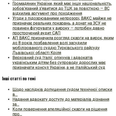
Громадянин України, який має іншу національність,
зобов’язаний з’явитися до ТЦК за повісткою — ВС
відхилив аргумент про походження
Угоди з підозрюваними непрозорі, ВАКС майже не
призначає реальних покарань, а донат на ЗСУ не
повинен фігурувати у вироку — потрібен давно
прострочений аудит САП
АП ВАКС призначила розгляд скарги на вирок, яким
до 8 років позбавлення волі засудили
мобілізованого суддю Турківського райсуду
Львівської області Кріля
Верховний суд Італії: опікунів і адвокатів
українським дітям без супроводу дорослих має
призначати консул України, а не італійський суд
Інші статті по темі
Щодо наслідків допущення судом технічної описки
в…
Надання адвокату доступу до матеріалів дізнання
за…
Коли повернення апеляційної скарги на рішення
про…