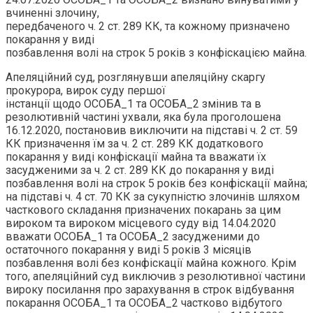
вчиненні злочину,
передбаченого ч. 2 ст. 289 КК, та кожному призначено
покарання у виді
позбавлення волі на строк 5 років з конфіскацією майна.
Апеляційний суд, розглянувши апеляційну скаргу
прокурора, вирок суду першої
інстанції щодо ОСОБА_1 та ОСОБА_2 змінив та в
резолютивній частині ухвали, яка була проголошена
16.12.2020, постановив виключити на підставі ч. 2 ст. 59
КК призначення їм за ч. 2 ст. 289 КК додаткового
покарання у виді конфіскації майна та вважати їх
засудженими за ч. 2 ст. 289 КК до покарання у виді
позбавлення волі на строк 5 років без конфіскації майна;
на підставі ч. 4 ст. 70 КК за сукупністю злочинів шляхом
часткового складання призначених покарань за цим
вироком та вироком місцевого суду від 14.04.2020
вважати ОСОБА_1 та ОСОБА_2 засудженими до
остаточного покарання у виді 5 років 3 місяців
позбавлення волі без конфіскації майна кожного. Крім
того, апеляційний суд виключив з резолютивної частини
вироку посилання про зарахування в строк відбування
покарання ОСОБА_1 та ОСОБА_2 частково відбутого