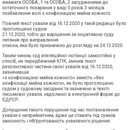
вважати ОСОБА_1 та ОСОБА_2 засудженими до
остаточного покарання у виді 5 років 3 місяців
позбавлення волі з конфіскацією майна кожного.
Повний текст ухвали від 16.12.2020 у такій редакції було
проголошено судом
21.12.2020, тобто до вирішення за ініціативою суду
питання про виправлення
описки, яке було призначено до розгляду на 24.12.2020.
Таким чином, суд апеляційної інстанції самостійно у
спосіб, не передбачений КПК, змінив текст
резолютивної частини своєї ухвали від 16.12.2020,
зазначивши
«з конфіскацією майна кожного» замість «без
конфіскації майна кожного», як було проголошено
судом у судовому засіданні та зазначено в тексті
письмової ухвали, надісланої в електронній формі до
ЄДРСР.
Допущення такого порушення під час постановлення
ухвали є неприйнятним, адже це ставить під сумнів
законність і обґрунтованість ухваленого рішення.