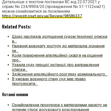
Детальніше з текстом постанови ВС від 22.07.2021 у
справі No 234/8904/20 (провадження No 51-1122км21)
можна ознайомитися за посиланням
https://reyestr.court.gov.ua/Review/98586337
Related Posts:
Щодо наслідків допущення судом технічної описки
в…
Надання адвокату доступу до матеріалів дізнання
за…
Коли повернення апеляційної скарги на рішення
про…
Ухвала суду першої інстанції про виправлення
описки…
Здійснення апеляційного розгляду кримінального…
В умовах воєнного стану суд має право
проголосити…
Останні новини
Ознайомлення прокурора з матеріалами захисту не
зупиняє строк досудового розслідування