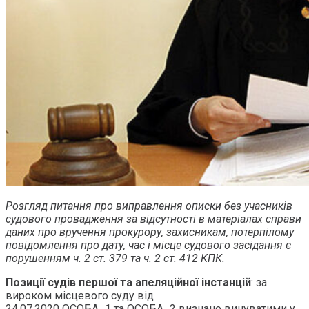
Розгляд питання про виправлення описки без учасників
судового провадження за відсутності в матеріалах справи
даних про вручення прокурору, захисникам, потерпілому
повідомлення про дату, час і місце судового засідання є
порушенням ч. 2 ст. 379 та ч. 2 ст. 412 КПК.
Позиції судів першої та апеляційної інстанцій
: за
вироком місцевого суду від
24.07.2020 ОСОБА_1 та ОСОБА_2 визнано винуватими у